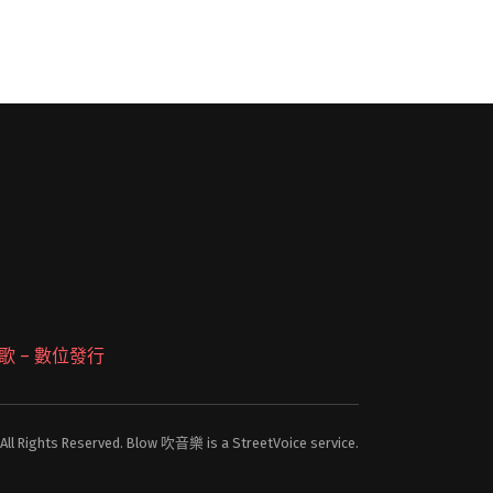
 派歌 – 數位發行
 All Rights Reserved. Blow 吹音樂 is a StreetVoice service.