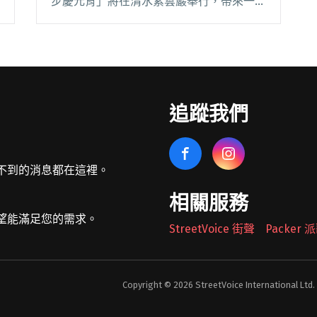
步慶元宵」將在清水紫雲巖舉行，帶來一場
前所未有的視聽饗宴，與在地 NGO 攜手為
海線發展與社區關懷注入新活力！ 今年，
浮現祭不僅擴大舉辦範圍至整個大台中地
區，包括閱讀全文 "浮現祭合作清水紫雲巖
元宵節特別活動「神街漫步慶元宵」串連海
追蹤我們
線NGO"
不到的消息都在這裡。
相關服務
望能滿足您的需求。
StreetVoice 街聲
Packer
Copyright © 2026 StreetVoice International Ltd.