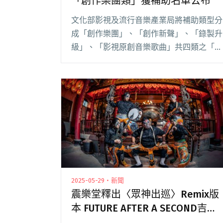
「創作樂團類」獲補助名單公布
文化部影視及流行音樂產業局將補助類型分
成「創作樂團」、「創作新聲」、「錄製升
級」、「影視原創音樂歌曲」共四類之「音
樂製作發行補助案」。 昨（7/27）日「創
作樂團類」公布獲選名單，共補助專輯類
29 案，補助金額從 60 萬到 70 萬不等閱讀
全文 "115年流行音樂製作發行補助案「創
作樂團類」獲補助名單公布"
2025-05-29・新聞
震樂堂釋出〈眾神出巡〉Remix版
本 FUTURE AFTER A SECOND吉他
手Nicky跨刀合作