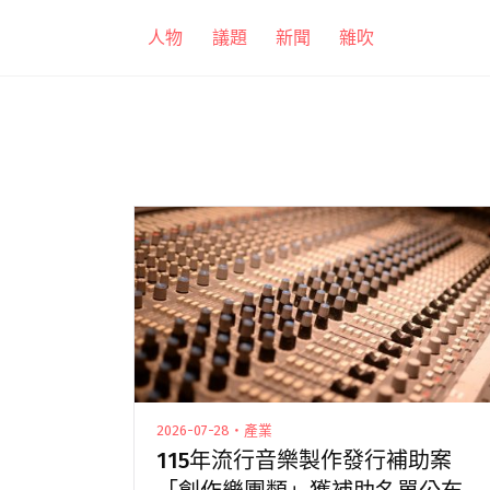
跳
人物
議題
新聞
雜吹
至
主
要
內
容
2026-07-28・產業
115年流行音樂製作發行補助案