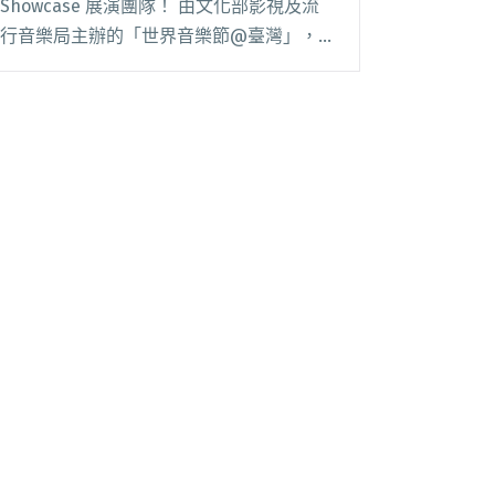
Showcase 展演團隊！ 由文化部影視及流
行音樂局主辦的「世界音樂節@臺灣」，為
具在地特色及全球音樂（global music）類
型風格的音樂人建構合作交流的舞台，連結
來自不同地域、語言和文化的閱讀全文
"2024世界音樂節@臺灣Showcase徵選開
跑！發掘全球優秀音樂團隊"