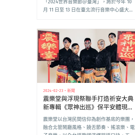
「2024世界音樂節＠臺灣」，將於今年 10
月 11 日至 13 日在臺北流行音樂中心盛大登
場。預售票已於 9 月 1 日正式開賣！ 本年
度音樂節維持「打造與世界音樂接軌的最短
途徑」的核心理念，廣邀在頂級閱讀全文
"「2024世界音樂節＠臺灣」預售票正式開
始！剛果、義大利、南韓先鋒音樂人集聚"
2024-02-23・新聞
震樂堂與浮現祭聯手打造祈安大典
新專輯《眾神出巡》保平安體現信
仰傳承
震樂堂以台灣民間信仰為創作基底的樂團，
融合北管鬧廳風格、饒舌節奏、搖滾樂、電