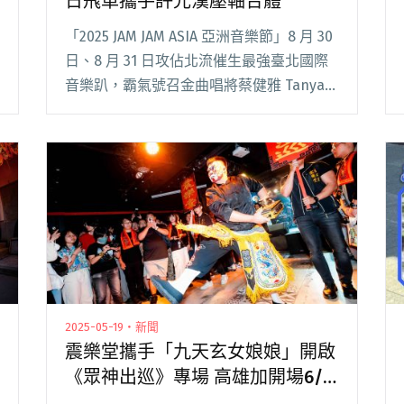
日飛車攜手許光漢壓軸合體
「2025 JAM JAM ASIA 亞洲音樂節」8 月 30
日、8 月 31 日攻佔北流催生最強臺北國際
音樂趴，霸氣號召金曲唱將蔡健雅 Tanya
Chua、陳珊妮、落日飛車 Sunset
Rollercoaster 及許光漢 Greg閱讀全文
"2025 JAM JAM ASIA亞洲音樂節 落日飛車攜
手許光漢壓軸合體"
2025-05-19・新聞
震樂堂攜手「九天玄女娘娘」開啟
《眾神出巡》專場 高雄加開場6/8
邀夕陽武士共演