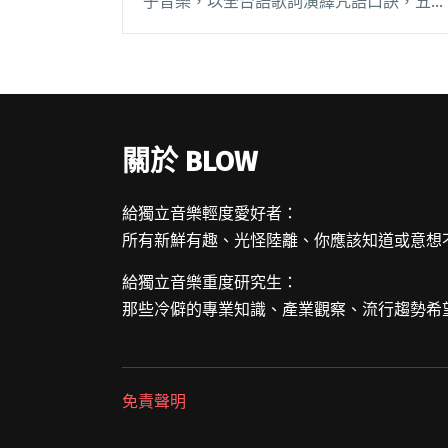
子音樂，以全台語歌詞演繹咒語口訣，五位
團員化身神明代言人，繪製神格臉譜、身著
龍虎裙，呈現前所未見的樂團形象。 第二
張新專輯《眾神出巡》正式問世，這不僅是
一張音樂作品閱讀全文 "震樂堂與浮現祭聯
手打造祈安大典 新專輯《眾神出巡》保平
關於 BLOW
安體現信仰傳承"
給獨立音樂輕度愛好者：
所有新鮮有趣、光怪陸離、你應該知道或意想
給獨立音樂重度研究生：
那些冷僻的專業知識、產業觀察、流行趨勢希
免責聲明