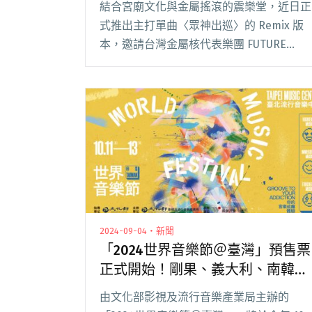
結合宮廟文化與金屬搖滾的震樂堂，近日正
式推出主打單曲〈眾神出巡〉的 Remix 版
本，邀請台灣金屬核代表樂團 FUTURE
AFTER A SECOND（以下簡稱 FAAS）的吉
他手 Nicky 跨刀合作，為原曲注入電子與
未來感聲響，帶來一閱讀全文 "震樂堂釋出
〈眾神出巡〉Remix版本 FUTURE AFTER A
SECOND吉他手Nicky跨刀合作"
2024-09-04・新聞
「2024世界音樂節＠臺灣」預售票
正式開始！剛果、義大利、南韓先
鋒音樂人集聚
由文化部影視及流行音樂產業局主辦的