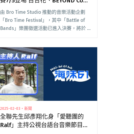
賽7/5登場 百合花、BEYOND CURE
擔任演出嘉賓
由 Bro Time Studio 推動的音樂活動企劃
「Bro Time Festival」，其中「Battle of
Bands」樂團徵選活動已進入決賽，將於 7
月 5 日（六）下午 2 點在台北「樂悠悠之口
光復南」舉行。當日將有入選樂閱讀全文
"「Bro Time Festival」樂團徵選決賽7/5登
場 百合花、BEYOND CURE擔任演出嘉賓"
2025-02-03・新聞
全聯先生邱彥翔化身「愛聽團的
Ralf」主持公視台語台音樂節目
《海味61號》