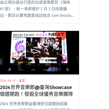
由公視台語台打造的台語音樂節目《海味
61 號》，新一季即將於 2 月 3 日改版播
出，節目以實地踏查採訪結合 Live Session
記錄，介紹以台語創作的樂團與音樂人。
《海味 61 號》每集將介紹兩組台語音樂創
作者，來賓包含巴奈、潘閱讀全文 "全聯先
生邱彥翔化身「愛聽團的Ralf」主持公視台
語台音樂節目《海味61號》"
2024-04-17・產業
2024世界音樂節@臺灣Showcase
徵選開跑！發掘全球優秀音樂團隊
2024 世界音樂節@臺灣即日起開始招募