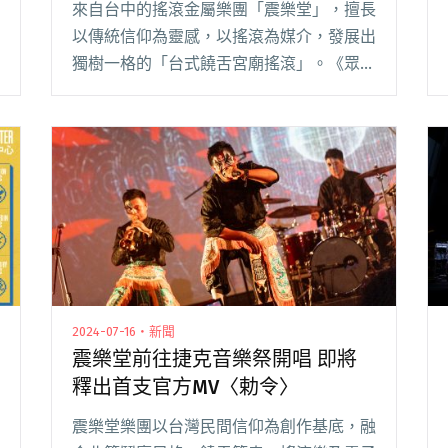
來自台中的搖滾金屬樂團「震樂堂」，擅長
以傳統信仰為靈感，以搖滾為媒介，發展出
獨樹一格的「台式饒舌宮廟搖滾」。《眾神
出巡》專場邀百合花、DIZLIKE 共演，6 月
8 日將攜手夕陽武士於 LIVE WAREHOUSE
登場，以聲音召喚我們成閱讀全文 "震樂堂
攜手「九天玄女娘娘」開啟《眾神出巡》專
場 高雄加開場6/8邀夕陽武士共演"
2024-07-16・新聞
震樂堂前往捷克音樂祭開唱 即將
釋出首支官方MV〈勅令〉
震樂堂樂團以台灣民間信仰為創作基底，融