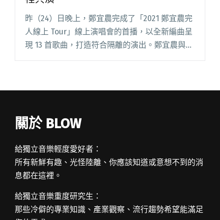
昨（24）日晚上，鄭宜農完成了「2021 鄭宜農完
人線上 Tour」線上演唱會的首播，以全新編曲呈
現 13 首歌曲，打造符合隔離的演出。鄭宜農與
Chunho 更各自在不同的日常場景裡演出，打造
演唱會榮近日常理的衝突感，特別邀請到嘉賓陳
嫺靜閱讀全文 "鄭宜農在家中開演唱會 邀Chunho
日常裡共演"
關於 BLOW
給獨立音樂輕度愛好者：
所有新鮮有趣、光怪陸離、你應該知道或意想不到的消
息都在這裡。
給獨立音樂重度研究生：
那些冷僻的專業知識、產業觀察、流行趨勢希望能滿足