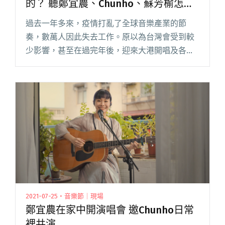
的？ 聽鄭宜農、Chunho、蘇芳榆怎麼
說
過去一年多來，疫情打亂了全球音樂產業的節
奏，數萬人因此失去工作。原以為台灣會受到較
少影響，甚至在過完年後，迎來大港開唱及各地
數十個音樂節，想不到 5 月中突如其來的第三級
警戒，讓所有實體活動至少停擺三個月，期間僅
有零星的線上演唱會。 「反正閱讀全文 "【吹專
訪】一場線上演唱會是怎麼開始的？ 聽鄭宜農、
Chunho、蘇芳榆怎麼說"
2021-07-25・音樂節｜現場
鄭宜農在家中開演唱會 邀Chunho日常
裡共演