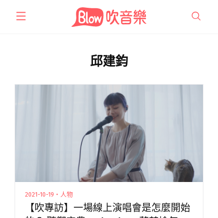
跳
至
主
要
內
邱建鈞
容
2021-10-19・人物
【吹專訪】一場線上演唱會是怎麼開始