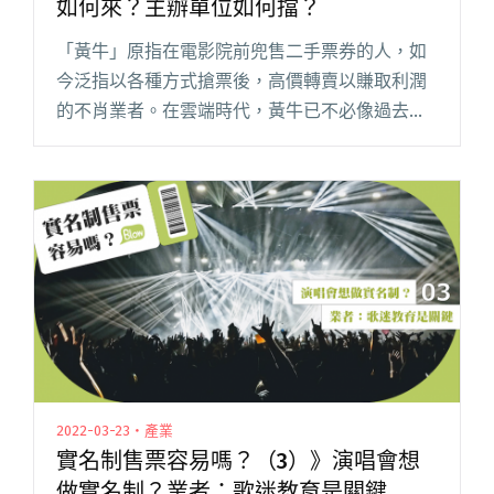
如何來？主辦單位如何擋？
「黃牛」原指在電影院前兜售二手票券的人，如
今泛指以各種方式搶票後，高價轉賣以賺取利潤
的不肖業者。在雲端時代，黃牛已不必像過去一
樣在實體端點熬夜排隊搶票，也不必在場館門口
喊價、兜售票券，透過「viagogo」、「go票
亮」等網站，即可線上轉賣閱讀全文 "實名制售
票容易嗎？（2）》台灣黃牛如何來？主辦單位如
何擋？"
2022-03-23・產業
實名制售票容易嗎？（3）》演唱會想
做實名制？業者：歌迷教育是關鍵