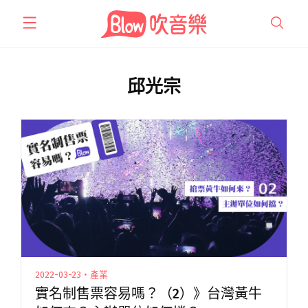
跳
至
主
要
內
邱光宗
容
2022-03-23・產業
實名制售票容易嗎？（2）》台灣黃牛