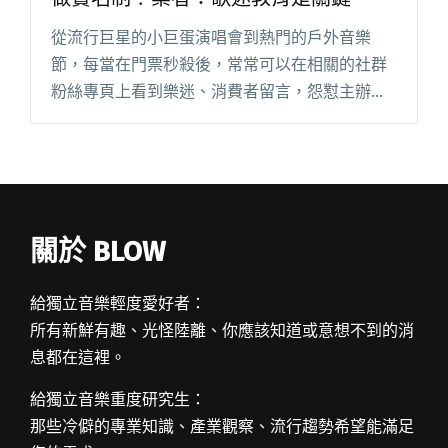
從流行巨星的小巨蛋演唱會到熱門的戶外音樂
節，每當在門票秒殺後，常常可以在相關的社群
粉絲專頁上看到樂迷、消費者留言，怨懟主辦單
位不做實名制、縱容黃牛搶票。 值得思考的是，
「實名制售票」是否真如大眾設想，是對付黃牛
最好的解決辦法？在執行過程中，閱讀全文 "實
名制售票容易嗎？（3）》演唱會想做實名制？業
者：歌迷教育是關鍵"
關於 BLOW
給獨立音樂輕度愛好者：
所有新鮮有趣、光怪陸離、你應該知道或意想不到的消
息都在這裡。
給獨立音樂重度研究生：
那些冷僻的專業知識、產業觀察、流行趨勢希望能滿足