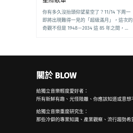
星際歌單
你有多久沒抬頭仰望星空了？11/14 下周一
即將出現難得一見的「超級滿月」，這次的
奇觀不但是 1948－2034 這 85 年之間，月
球與地球中心距離最近的一次，今年 4 月
的最小滿月大了 14% 以上，也是台灣近百
年間可以看到最大的滿月之閱讀全文 "迎接
85 年間最大的「超級滿月」 星際歌單"
關於 BLOW
給獨立音樂輕度愛好者：
所有新鮮有趣、光怪陸離、你應該知道或意想
給獨立音樂重度研究生：
那些冷僻的專業知識、產業觀察、流行趨勢希