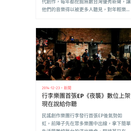
代創作，每年都挖掘無數台灣優秀新聲，讓
他們的音樂得以被更多人聽見，對年輕樂團
來說一直是個發聲的重要舞台。隨著新的一
年開始，又要招集新銳音樂人了！全年度九
場演出徵選已於 1/21 正式閱讀全文 "2015大
團誕生徵選開跑 十大新團2/5、2/12開唱"
2014-12-23・新聞
行李樂團首張EP《夜襲》數位上架
現在說給你聽
民謠創作樂團行李發行首張EP後氣勢如
虹，前陣子先在眾多樂團中出線，拿下簡單