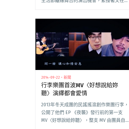
生活節離線舞台的演出機會，緊接著又在
2014大團誕生終極票選勝出，再次成功登
上Legacy舞台。 他們的首張創作EP《夜
襲》獲得眾多樂評推薦，除了台灣音樂書寫
團隊專文閱讀全文 "行李樂團首張EP《夜
襲》數位上架 現在說給你聽"
2014-09-22・新聞
行李樂團首波MV〈好想說給妳
聽〉演繹都會愛情
2013年冬天成團的民謠搖滾創作樂團行李，
公開了他們 EP 《夜襲》發行前的第一支
MV〈好想說給妳聽〉，整支 MV 由團員自
編自導自演，呈現出了三種都會男女的愛情