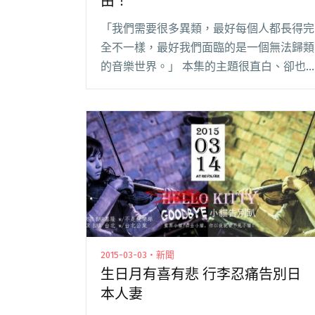
由！
「我們需要很多異類，最好每個人都長得完
全不一樣，最好我們面臨的是一個無法歸類
的音樂世界。」 本集的主題很直白、卻也
深刻沉重，「我們都想要自由」這句話說來
簡單（或許也有人真的覺得獲得自由很簡
單）然而，世界上一直都有不少人為了這兩
個字辛苦奮鬥著閱讀全文 "小樹報新歌：自
由！我們都想要自由！"
2015-03-03・新聞
生日月有喜有悲 行李忍痛告別日
本人妻