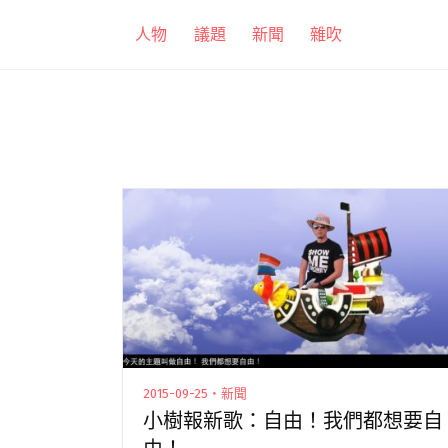
跳
人物
議題
新聞
雜吹
至
主
要
內
容
2015-09-25・新聞
小樹報新歌：自由！我們都想要自