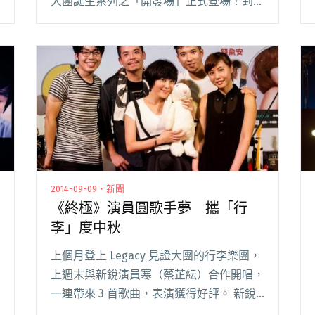
大團誕生系列之「開發場」正式登場！到今
年十一月，九場「開發場」共有 28 組樂團
入選，順利登上 Legacy 舞台演出！果然如
宣言「搖滾新地景隆起 /閱讀全文 "【2014
大團誕生】之【年終回顧場】12/21"
2014-09-09・新聞
《終極》演員圓歌手夢 攜「行
李」度中秋
上個月登上 Legacy 見證大團的行李樂團，
上週末與新銳演員寒（蔡芷紜）合作開唱，
一連帶來 3 首歌曲，表演獲得好評。 新銳
演員寒是以《萌學園》、《終極》系列走