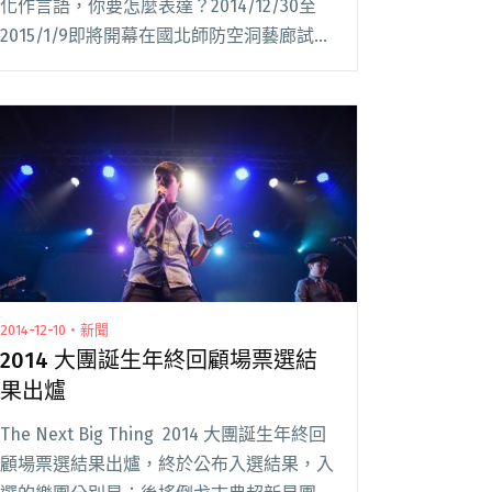
化作言語，你要怎麼表達？2014/12/30至
2015/1/9即將開幕在國北師防空洞藝廊試營
運的藝文咖啡店－環島，將在2015/1/4邀請
到四枝筆樂團、行李樂團、核桃、蛋塔先生
等四組樂團用音樂唱出心中的閱讀全文 "四
枝筆、行李、核桃齊聚 獻上島國小情歌"
2014-12-10・新聞
2014 大團誕生年終回顧場票選結
果出爐
The Next Big Thing 2014 大團誕生年終回
顧場票選結果出爐，終於公布入選結果，入