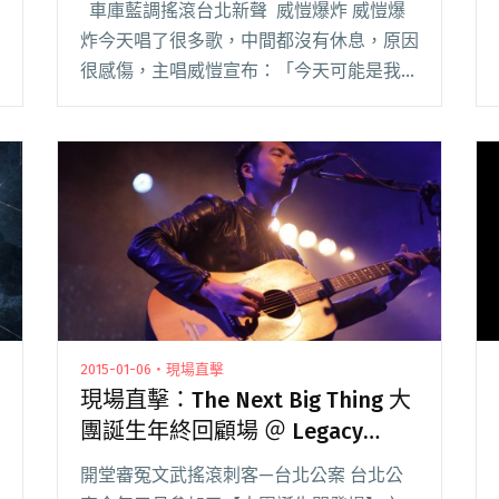
車庫藍調搖滾台北新聲 威愷爆炸 威愷爆
炸今天唱了很多歌，中間都沒有休息，原因
很感傷，主唱威愷宣布：「今天可能是我們
今年最後一場演出了，因為鼓手要去當兵
了。」他們想要趁這次機會，盡可能把所有
歌曲演唱一遍。期待他們的歸來。 電氣閱
讀全文 "現場直擊：大團誕生宣示場
1「2015年度十大新團」 ＠ Legacy Taipei"
2015-01-06・現場直擊
現場直擊：The Next Big Thing 大
團誕生年終回顧場 ＠ Legacy
Taipei
開堂審冤文武搖滾刺客—台北公案 台北公