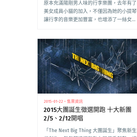
原本充滿陽剛男人味的行李樂團，去年有了
美女成員小貓的加入，不僅因為她的小提琴
讓行李的音樂更加豐富，也增添了一絲女性
的柔美，然而還不到一年，粉絲專頁上宣布
小貓即將移民日本，近期將進行最後兩場演
出。 隨著雙魚月的到來，前陣子都是雙魚
座的成員們紛閱讀全文 "生日月有喜有悲 行
李忍痛告別日本人妻"
2015-01-22・售票資訊
2015大團誕生徵選開跑 十大新團
2/5、2/12開唱
「The Next Big Thing 大團誕生」聚焦新生