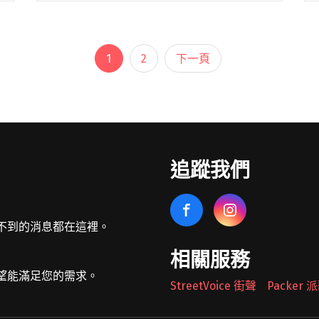
紅，戲殺青後重回音樂圈，由於「行李」鼓
手米奇是她昔日執導鼓技的啟蒙老師，在演
出閱讀全文 "《終極》演員圓歌手夢 攜
1
2
下一頁
「行李」度中秋"
追蹤我們
不到的消息都在這裡。
相關服務
望能滿足您的需求。
StreetVoice 街聲
Packer