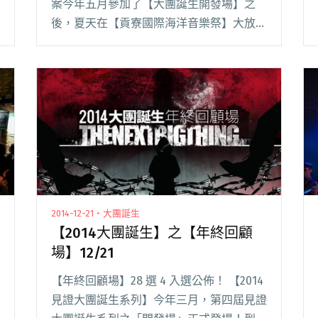
案今年五月參加了【大團誕生開發場】之
後，夏天在【貢寮國際海洋音樂祭】大放光
芒，獲得[海洋之星]大奬。年底再度來到
【大團誕生年終回顧場】演出，經過了半年
的磨練，四人的默契變得更好，五月時還有
一點每位樂手各閱讀全文 "現場直擊：The
Next Big Thing 大團誕生年終回顧場 ＠
Legacy Taipei"
2014-12-21・大團誕生
【2014大團誕生】之【年終回顧
場】12/21
【年終回顧場】28 選 4 入選公佈！ 【2014
見證大團誕生系列】今年三月，第四屆見證