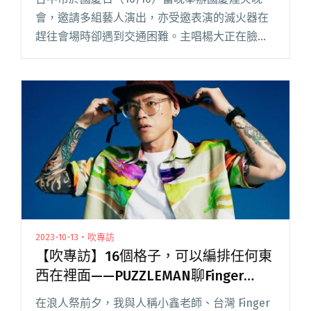
會，邀請多組藝人演出，亦受邀表演的滅火器在
趕往會場時卻遇到交通困難。主唱楊大正在臉書
上發文抱怨，指稱藝人專用車道被民眾佔據，向
警方求助，然而卻得到警方回應：「大家都在看
煙火，誰理你們？」事後，台閱讀全文 "滅火器
在浪人祭演出「非常爽」的背後——主辦人蕭達
謙分享規劃大型活動的小經驗"
2023-10-13・吹專訪
【吹專訪】16個格子，可以編排任何東
西在裡面——PUZZLEMAN聊Finger
Drumming及辦在浪人祭的Triggerman
在浪人祭前夕，我與人稱小鑫老師、台灣 Finger