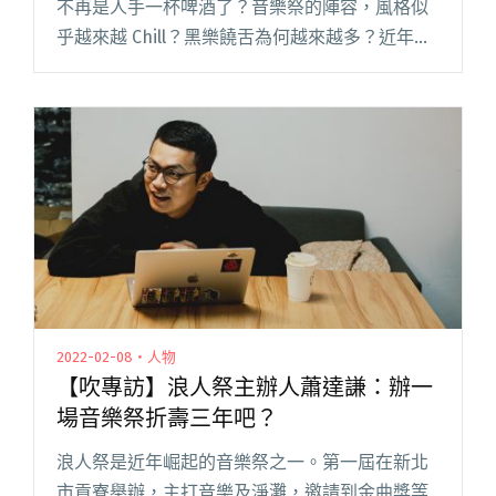
不再是人手一杯啤酒了？音樂祭的陣容，風格似
乎越來越 Chill？黑樂饒舌為何越來越多？近年常
在獨立音樂圈裡聽到這樣的聲音，真的是這樣
嗎？ 在 2023 浪人祭十月登場前夕，Blow 吹閱讀
全文 "【吹專訪X可樂娜X浪人祭】聽團仔都不喝
酒了！？聽聽看他們怎麼說⋯⋯"
2022-02-08・人物
【吹專訪】浪人祭主辦人蕭達謙：辦一
場音樂祭折壽三年吧？
浪人祭是近年崛起的音樂祭之一。第一屆在新北
市貢寮舉辦，主打音樂及淨灘，邀請到金曲獎等