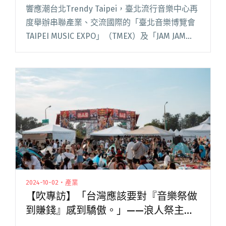
響應潮台北Trendy Taipei，臺北流行音樂中心再
度舉辦串聯產業、交流國際的「臺北音樂博覽會
TAIPEI MUSIC EXPO」（TMEX）及「JAM JAM
ASIA 亞洲音樂節」（JJA），系列活動將於 8 月
28 日至 31閱讀全文 "2025 JAM JAM ASIA 正式啟
售，力邀五位策展人揭曉跨國卡司與幕後選團觀
點"
2024-10-02・產業
【吹專訪】「台灣應該要對『音樂祭做
到賺錢』感到驕傲。」——浪人祭主辦
人蕭達謙，聊票價漲幅與國際化