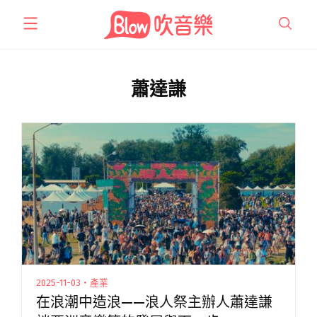
跳
至
主
要
內
蕭達謙
容
2025-11-03・產業
在浪潮中造浪——浪人祭主辦人蕭達謙