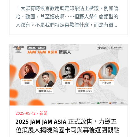
比浪人祭好玩，它是我理想中音樂祭的
「大眾有時候喜歡用既定印象貼上標籤，例如嘻
樣貌。」
哈、聽團，甚至嬉皮啊⋯⋯但野人祭什麼類型的
人都有。不是我們特定喜歡些什麼，而是有很多
音樂文化都值得被喜歡。」 談及野人祭與浪人祭
的差異，蕭達謙認為野人祭更好玩，「它體現出
特殊的遊行文化，類似於一種烏閱讀全文 "【吹
專訪】台北的音樂祭要賣單日票吧？主辦人蕭達
謙談野人祭：「我覺得比浪人祭好玩，它是我理
想中音樂祭的樣貌。」"
2025-05-12・新聞
2025 JAM JAM ASIA 正式啟售，力邀五
位策展人揭曉跨國卡司與幕後選團觀點