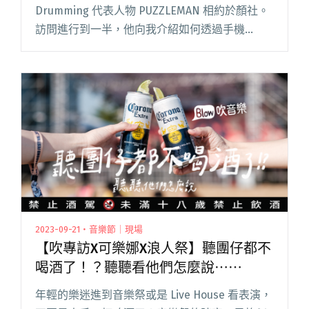
Beat Battle
Drumming 代表人物 PUZZLEMAN 相約於顏社。
訪問進行到一半，他向我介紹如何透過手機
Finger Drumming，他打開一個 App：「對！它
是一個 App，你也可以編曲閱讀全文 "【吹專
訪】16個格子，可以編排任何東西在裡面——
PUZZLEMAN聊Finger Drumming及辦在浪人祭的
Triggerman Beat Battle"
2023-09-21・音樂節｜現場
【吹專訪X可樂娜X浪人祭】聽團仔都不
喝酒了！？聽聽看他們怎麼說⋯⋯
年輕的樂迷進到音樂祭或是 Live House 看表演，