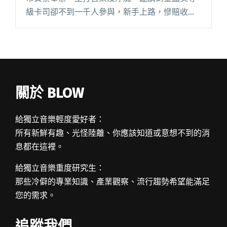
級卡司卻不到一千人參與，新手上路，慘賠收
場。 在大疫年代登場的第二屆、第三屆改移師台
南安平，反倒吸引數千人入場，安全下莊，轉虧
為盈。 「疫情的狀況下，變成很閱讀全文 "【吹
專訪】浪人祭主辦人蕭達謙：辦一場音樂祭折壽
三年吧？"
關於 BLOW
給獨立音樂輕度愛好者：
所有新鮮有趣、光怪陸離、你應該知道或意想不到的消
息都在這裡。
給獨立音樂重度研究生：
那些冷僻的專業知識、產業觀察、流行趨勢希望能滿足
您的需求。
追蹤我們