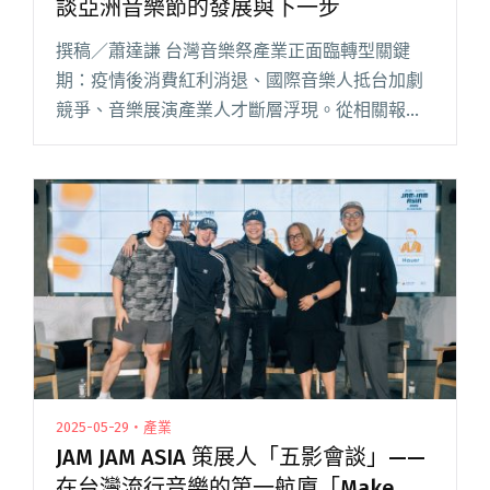
談亞洲音樂節的發展與下一步
撰稿／蕭達謙 台灣音樂祭產業正面臨轉型關鍵
期：疫情後消費紅利消退、國際音樂人抵台加劇
競爭、音樂展演產業人才斷層浮現。從相關報導
可以發現，台灣儘管一年有超過 300 場音樂祭演
出，但同期間學生音樂祭數量銳減，比如近期台
大的「音樂節與音樂產業發閱讀全文 "在浪潮中
造浪——浪人祭主辦人蕭達謙談亞洲音樂節的發
展與下一步"
2025-05-29・產業
JAM JAM ASIA 策展人「五影會談」——
在台灣流行音樂的第一航廈「Make