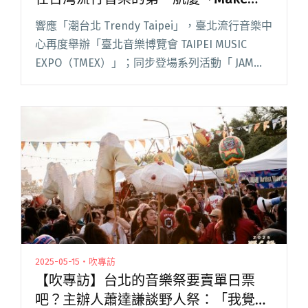
Asia Great Again」
響應「潮台北 Trendy Taipei」，臺北流行音樂中
心再度舉辦「臺北音樂博覽會 TAIPEI MUSIC
EXPO（TMEX）」；同步登場系列活動「 JAM
JAM ASIA 亞洲音樂節（JJA）」，祭出海納亞太十
國的演出陣容，企圖打閱讀全文 "JAM JAM ASIA
策展人「五影會談」—— 在台灣流行音樂的第一
航廈「Make Asia Great Again」"
2025-05-15・吹專訪
【吹專訪】台北的音樂祭要賣單日票
吧？主辦人蕭達謙談野人祭：「我覺得