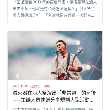
「回過頭看 2013 年的野台開唱，票價跟現在浪人
祭差不多，你就覺得台灣怎麼這樣？」浪人祭主
辦人蕭達謙分析：「台灣就是有遇過一次野台開
唱這樣的票價，卻還沒辦法保住這個品牌的狀
況，後來的音樂祭，又有新的想法誕生，票價又
從比較低的水準開始。」 閱讀全文 "【吹專訪】
「台灣應該要對『音樂祭做到賺錢』感到驕
傲。」——浪人祭主辦人蕭達謙，聊票價漲幅與
國際化"
2023-10-19・音樂節｜現場
滅火器在浪人祭演出「非常爽」的背後
——主辦人蕭達謙分享規劃大型活動的
小經驗
台中市於國慶日（10/10）當晚舉辦國慶煙火晚