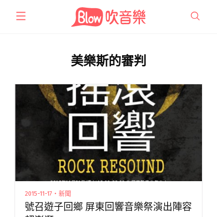
跳
至
主
要
內
美樂斯的審判
容
2015-11-17・新聞
號召遊子回鄉 屏東回響音樂祭演出陣容