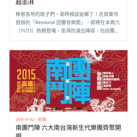
超澎湃
移居各地的遊子們，是時候該返鄉了！在屏東市
首辦的「Resound 回響音樂節」，即將在本周六
（11/21）熱鬧登場，澎湃的演出陣容，包括麋先
生、旺福、Mary See The Future 等 11 組人馬，
囊括各式曲風，看來這次必能引發不閱讀全文
"號召遊子回鄉 屏東回響音樂祭演出陣容超澎湃"
2015-11-02・新聞
南團鬥陣 六大南台灣新生代樂團齊聚開
唱