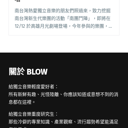
南台灣熱愛獨立音樂的朋友們照過來，致力挖掘
南台灣新生代樂團的活動「南團鬥陣」，即將在
12/12 於高雄月光劇場登場，今年參與的樂團，包
括兩度參戰的 Who Knows 樂團、美樂斯的審
判，以及蘭花刀、Find The Intersecti閱讀全文
"南團鬥陣 六大南台灣新生代樂團齊聚開唱"
關於 BLOW
給獨立音樂輕度愛好者：
所有新鮮有趣、光怪陸離、你應該知道或意想不到的消
息都在這裡。
給獨立音樂重度研究生：
那些冷僻的專業知識、產業觀察、流行趨勢希望能滿足