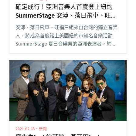
確定成行！亞洲音樂人首度登上紐約
SummerStage 安溥、落日飛車、旺福
浪襲紐約
安溥、落日飛車、旺福三組來自台灣的獨立音樂
人，將成為首度踏上美國紐約市知名音樂活動
SummerStage 夏日音樂祭的亞洲表演者，於
7/16 的「台灣之夜」浪襲紐約中央公園！ 在
SummerStage 主辦單位 City Parks 閱讀全文 "確
定成行！亞洲音樂人首度登上紐約
SummerStage 安溥、落日飛車、旺福浪襲紐約"
2021-02-18・新聞