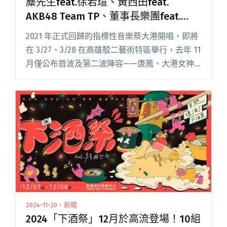
麋先生feat.徐若瑄、黃西田feat.
AKB48 Team TP、董事長樂團feat.
Lulu 大港開唱公布多組驚喜陣容！
2021 年正式回歸的指標性音樂祭大港開唱，即將
在 3/27、3/28 在高雄駁二藝術特區舉行，去年 11
月僅公布首波及第二波陣容——唐鳳、大港女神
徐若瑄後開賣的鐵鳥、預售票皆被「秒殺」搶購
一空，創下全台音樂祭首次秒殺完售的壯舉。春
節期間閱讀全文 "麋先生feat.徐若瑄、黃西田
feat. AKB48 Team TP、董事長樂團feat. Lulu 大
港開唱公布多組驚喜陣容！"
2024-11-20・新聞
2024「下酒祭」12月於高流登場！10組