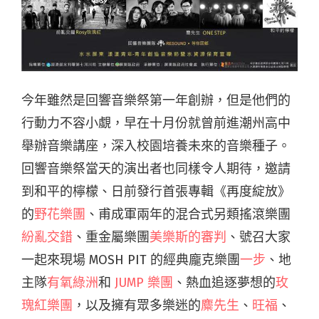
今年雖然是回響音樂祭第一年創辦，但是他們的
行動力不容小覷，早在十月份就曾前進潮州高中
舉辦音樂講座，深入校園培養未來的音樂種子。
回響音樂祭當天的演出者也同樣令人期待，邀請
到和平的檸檬、日前發行首張專輯《再度綻放》
的
野花樂團
、甫成軍兩年的混合式另類搖滾樂團
紛亂交錯
、重金屬樂團
美樂斯的審判
、號召大家
一起來現場 MOSH PIT 的經典龐克樂團
一步
、地
主隊
有氧綠洲
和
JUMP 樂團
、熱血追逐夢想的
玫
瑰紅樂團
，以及擁有眾多樂迷的
麋先生
、
旺福
、