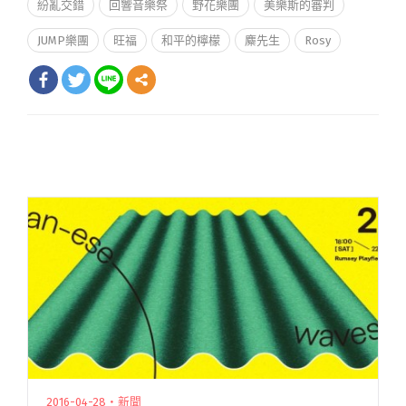
紛亂交錯
回響音樂祭
野花樂團
美樂斯的審判
JUMP樂團
旺福
和平的檸檬
麋先生
Rosy
2016-04-28・新聞