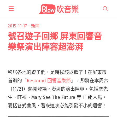
跳
至
主
要
2015-11-17・
新聞
內
號召遊子回鄉 屏東回響音
容
樂祭演出陣容超澎湃
移居各地的遊子們，是時候該返鄉了！在屏東市
首辦的「
Resound 回響音樂節
」，即將在本周六
（11/21）熱鬧登場，澎湃的演出陣容，包括麋先
生、旺福、Mary See The Future 等 11 組人馬，
囊括各式曲風，看來這次必能引發不小的迴響！