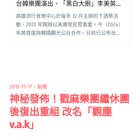
台韓樂團演出、「黑白大廚」李美英將
親臨現場烹飪韓食
高雄流行音樂中心於每年 12 月主辦的下酒祭活
動，2022 年開辦以來廣受民眾喜愛。今（2024）
年將首度與韓國觀光公社合作，日前已公布台韓
樂團精彩卡司，今日（11/20）更宣布近期在串流
平台 Netflix 料理競賽節目《黑白大廚：料理階閱
讀全文 "2024「下酒祭」12月於高流登場！10組
台韓樂團演出、「黑白大廚」李美英將親臨現場
烹飪韓食"
2015-11-17・
新聞
神秘發佈！戳麻樂團繼休團
後復出重組 改名「觀塵
v.a.k」