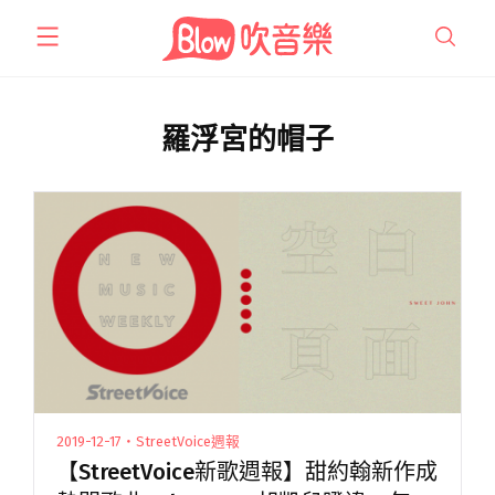
跳
至
主
要
內
羅浮宮的帽子
容
2019-12-17・StreetVoice週報
【StreetVoice新歌週報】甜約翰新作成