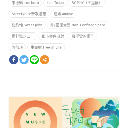
宋德鶴 iron horn
Line Today
SOPHY（王嘉儀）
StreetVoice新歌週報
遊樂 Amuse
甜約翰 Sweet John
非/密閉空間 Non-Confined Space
楊舒雅シュー
都市零件派對
羅浮宮的帽子
許郁瑛
生命樹 Tree of Life