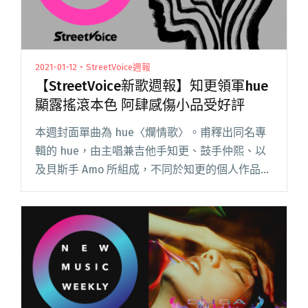
2021-01-12・StreetVoice週報
【StreetVoice新歌週報】知更領軍hue
顯露搖滾本色 阿肆感傷小品受好評
本週封面單曲為 hue〈爛情歌〉。甫釋出同名專
輯的 hue，由主唱兼吉他手知更、鼓手仲熙、以
及貝斯手 Amo 所組成，不同於知更的個人作品飄
散一股雪白禪意，hue 以搖滾為主要色調，〈爛
情歌〉節奏組強烈進擊，火爆式吉他刷弦搭配主
唱憤懣的嘶吼閱讀全文 "【StreetVoice新歌週
報】知更領軍hue顯露搖滾本色 阿肆感傷小品受
好評"