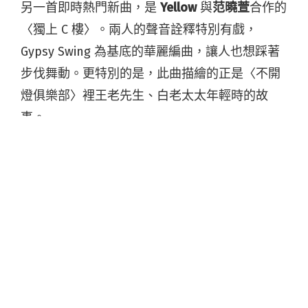
另一首即時熱門新曲，是
Yellow
與
范曉萱
合作的
〈獨上 C 樓〉。兩人的聲音詮釋特別有戲，
Gypsy Swing 為基底的華麗編曲，讓人也想踩著
步伐舞動。更特別的是，此曲描繪的正是〈不開
燈俱樂部〉裡王老先生、白老太太年輕時的故
事。
阿肆
上傳了未收錄專輯的新單曲〈偏愛〉，饒得
詼諧、唱得甜，若你喜歡這種甜蜜款，也嚐嚐
June Pan
和
河仁傑
的〈我陪你，接不接受〉。最
後，別忘下載 StreetVoice App（
iOS
、
Android
）和音樂墜入愛河。