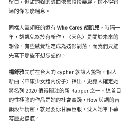
留白，但甜約翰的編曲依舊段段華麗，捨不得錯
過的你怎能喘息。
同樣人氣頗旺的還有
Who Cares 胡凱兒
。時隔一
年，胡凱兒終於有新作，〈天色〉是關於未來的
想像，有些感覺註定成為殘影剝落，而我們只能
先寫下那些不想忘記的。
楊舒雅
先前在台大的 cypher 就讓人驚豔，個人
新曲〈華康少女體內份子〉釋出，更讓人確定她
將名列 2020 值得關注的新 Rapper 之一。這首目
的性極強的作品是她的社會實踐，flow 與詞的音
韻設計精密，就是要你甘願臣服，沈入她筆下幕
幕歷史傷痕。