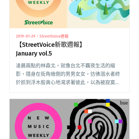
2019-01-29・StreetVoice週報
【StreetVoice新歌週報】
January vol.5
凌晨兩點的林森北，就像台北不羈夜生活的縮
影，隱身在街角暗側的男男女女，彷彿溺水者終
於抓到浮木般貪心地渴求著彼此，以為被寂寞吞
噬便是墜入人間煉獄，殊不知，溫存背後的空虛
才是毒癮。 強風吹拂的夜裡，你點起一支菸，也
不抽，就這麼夾在指尖發著呆，試閱讀全文
"【StreetVoice新歌週報】January vol.5"