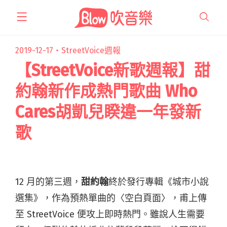
跳
至
主
要
2019-12-17・
StreetVoice週報
內
【StreetVoice新歌週報】甜
容
約翰新作成熱門歌曲 Who
Cares胡凱兒睽違一年發新
歌
12 月的第三週，
甜約翰
終於發行專輯《城市小說
選集》，作為預熱單曲的〈空白頁面〉，甫上傳
至 StreetVoice 便攻上即時熱門。雖說人生需要