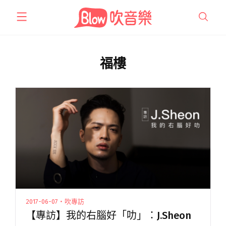
跳
至
主
要
內
福樓
容
2017-06-07・吹專訪
【專訪】我的右腦好「叻」：J.Sheon