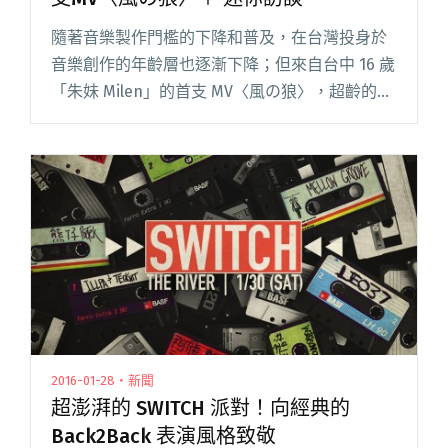
隨著音樂製作門檻的下降和普及，在台灣投身於
音樂創作的年齡層也逐漸下降；但來自台中 16 歲
「朱妹 Milen」的首支 MV〈風の狼〉，超齡的哼
唱語調與頗為成熟的節奏旋律，依然帶來令人驚
艷的魅力與想像。在 Hip Hop 音樂場景中，
「Bea閱讀全文 "超齡霸氣的16歲說唱少女 朱妹
Milen 首支MV〈風の狼〉＋ 迷你訪談"
2016-01-28・新聞
超澎湃的 SWITCH 派對！向經典的
Back2Back 表演風格致敬