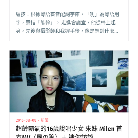
編按：根據粵語審音配詞字庫，「叻」為粵語用
字，意指「能幹」。 走進會議室，他從椅上起
身，先後與攝影師和我握手後，像是想到什麼似
的，換了張沒有把手的椅子坐下，問他為什麼？
「因為可以這樣啊。」一邊說，他一邊變換坐
姿，把右腳放上椅座，壓在左大腿下閱讀全文
"【專訪】我的右腦好「叻」：J.Sheon"
2016-08-08・新聞
超齡霸氣的16歲說唱少女 朱妹 Milen 首
支MV〈風の狼〉＋ 迷你訪談