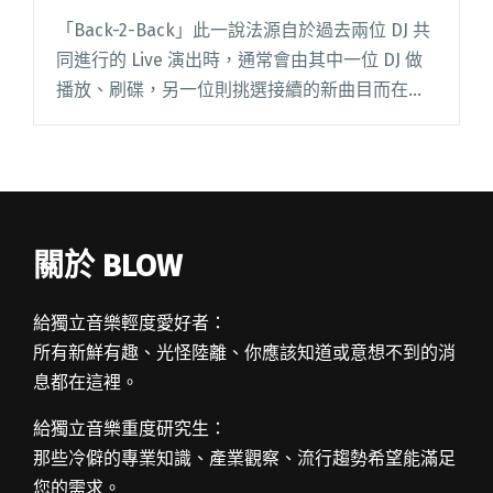
「Back-2-Back」此一說法源自於過去兩位 DJ 共
同進行的 Live 演出時，通常會由其中一位 DJ 做
播放、刷碟，另一位則挑選接續的新曲目而在控
制台後方區域挑選黑膠，造成兩人時常背向彼
此，慢慢衍伸成為「混音接力」這種不間斷的 Li
閱讀全文 "超澎湃的 SWITCH 派對！向經典的
Back2Back 表演風格致敬"
關於 BLOW
給獨立音樂輕度愛好者：
所有新鮮有趣、光怪陸離、你應該知道或意想不到的消
息都在這裡。
給獨立音樂重度研究生：
那些冷僻的專業知識、產業觀察、流行趨勢希望能滿足
您的需求。