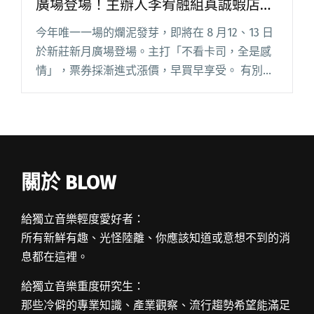
廣場登場！主辦人李宥融組真誠蝦店參
戰
今年唯一一場的爛泥發芽，即將在 8 月12、13 日
於新莊新月廣場登場。主打「不看卡司，全是感
情」，票券採漸進式漲價，早買早享受。 有別於
各地官辦的音樂活動，充滿野性的爛泥發芽，最
早在新莊工業區登場，地處邊緣、體制外，可以
看見大批聽團仔聚集閱讀全文 "2023爛泥發芽將
在8/12、8/13新莊新月廣場登場！主辦人李宥融
組真誠蝦店參戰"
關於 BLOW
給獨立音樂輕度愛好者：
所有新鮮有趣、光怪陸離、你應該知道或意想不到的消
息都在這裡。
給獨立音樂重度研究生：
那些冷僻的專業知識、產業觀察、流行趨勢希望能滿足