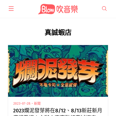
跳
至
主
要
內
真誠蝦店
容
2023-07-28・新聞
2023爛泥發芽將在8/12、8/13新莊新月