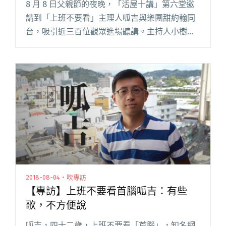
8 月 8 日父親節的夜晚，「活屋十講」第六堂邀
請到「上班不要看」主理人呱吉與樂團甜約翰同
台，吸引近三百位觀眾進場聽講。主持人小樹在
開場時先行解釋對談主題「傳播的媒介變了 身體
的策略也變了嗎」之意，他舉例，我們常常會發
現電視上很高的明星，本閱讀全文 "【活屋十講
回顧】呱吉曰：「網紅」詞帶貶義 上班不要看是
「垃圾」"
2018-08-04・吹專訪
【專訪】上班不要看首腦呱吉：有些
歌，不方便說
呱吉，四十二歲，上班不要看「首腦」，知名網