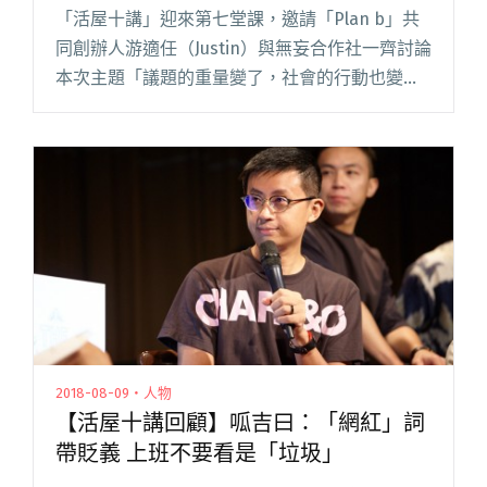
「活屋十講」迎來第七堂課，邀請「Plan b」共
同創辦人游適任（Justin）與無妄合作社一齊討論
本次主題「議題的重量變了，社會的行動也變了
嗎」。主持人小樹開場著表明主題，每日睜開
眼，接受社群媒體帶來的各類消息、新聞，「同
溫層」在臉書演算法閱讀全文 "【活屋十講回
顧】游適任：做起來覺得浪費時間的事，不代表
沒有意義。"
2018-08-09・人物
【活屋十講回顧】呱吉曰：「網紅」詞
帶貶義 上班不要看是「垃圾」