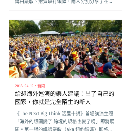
講由嚴敏、蕭賀碩打頭陣，兩人分別分享了在紐
約中央公園的 Summer Stage 舉辦 Taiwanese
Wa閱讀全文 "【活屋十講回顧】蕭賀碩與嚴敏分
享海外實戰經驗 國國臨時上台「解剖落日飛
車」"
2018-04-10・新聞
給想海外巡演的樂人建議：出了自己的
國家，你就是完全陌生的新人
《The Next Big Think 活屋十講》首場講演主題
「海外的版圖變了 跨境的規格也變了嗎」即將展
開。第一場的講師嚴敏（aka 紐約媽媽）即將在