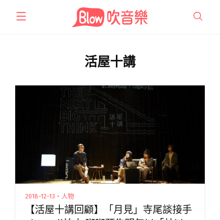
跳
至
主
要
內
活屋十講
容
2018-12-13・人物
【活屋十講回顧】「月見」寺尾談接手