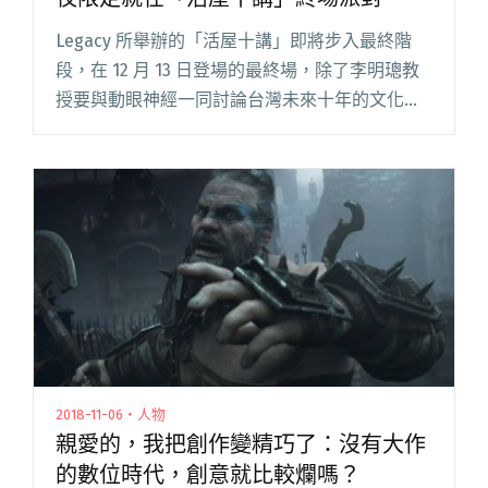
Legacy 所舉辦的「活屋十講」即將步入最終階
段，在 12 月 13 日登場的最終場，除了李明璁教
授要與動眼神經一同討論台灣未來十年的文化戰
略思維之外，Legacy 也請到了前地下社會的負責
人何東洪，率領過往曾在地社放歌的 DJ 群在這晚
閱讀全文 "「關了五年，開放一天。」地下社會
一夜限定就在「活屋十講」終場派對"
2018-11-06・人物
親愛的，我把創作變精巧了：沒有大作
的數位時代，創意就比較爛嗎？