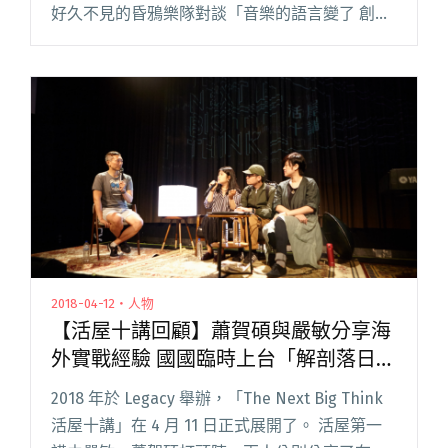
好久不見的昏鴉樂隊對談「音樂的語言變了 創作
的風向也變了嗎」一題。因為「中國腔」的討
論，此題難免要談到中國，恰好兩組人都有在中
國閱讀全文 "【活屋十講回顧】昏鴉預告第三張
專輯的變化 馬世芳談顯然樂隊〈低賤的人〉"
2018-04-12・人物
【活屋十講回顧】蕭賀碩與嚴敏分享海
外實戰經驗 國國臨時上台「解剖落日飛
車」
2018 年於 Legacy 舉辦，「The Next Big Think
活屋十講」在 4 月 11 日正式展開了。 活屋第一