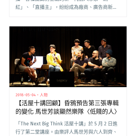
紅」、「直播主」，紛紛成為廠商、廣告商新寵
兒。直播盛行，開啟更多人們對影音的速食需
求，在這個氣氛下出現的「抖音」，迅速在年輕
一輩竄紅。由中國大陸興起的抖閱讀全文 "「抖
音」紅了誰的歌？"
2018-05-04・人物
【活屋十講回顧】昏鴉預告第三張專輯
的變化 馬世芳談顯然樂隊〈低賤的人〉
「The Next Big Think 活屋十講」於 5 月 2 日進
行了第二堂講座。由樂評人馬世芳與六人到齊、