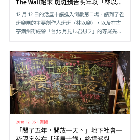
The Wall始末 斑斑預告明年以「林以
樂」身份發單曲
12 月 12 日的活屋十講進入倒數第二場，請到了雀
斑樂團的主要創作人斑斑（林以樂），以及在古
亭潮州街經營「台北 月見ル君想フ」的寺尾先生
對談。寺尾先生在 2016 年創辦了廠牌大浪漫唱片
（BIG ROMANTIC RECORDS）／浪漫的閱讀全文
"【活屋十講回顧】「月見」寺尾談接手The Wall
始末 斑斑預告明年以「林以樂」身份發單曲"
2018-12-05・新聞
「關了五年，開放一天。」地下社會一
夜限定就在「活屋十講」終場派對