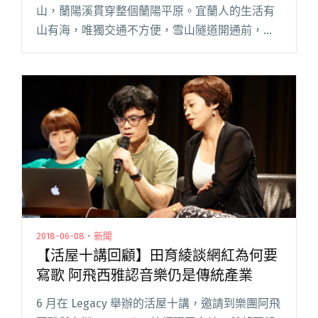
山，蘭陽溪貫穿整個蘭陽平原。宜蘭人的生活有
山有海，唯獨交通不方便，雪山隧道開通前，從
宜蘭到外縣市最少需要 2、3 個小時的車程。 12
年前雪山隧道開通，從前需要 2 小時的路程縮短
為 40 分鐘，遂閱讀全文 "談家鄉：宜蘭與告五
人"
2018-06-08・新聞
【活屋十講回顧】田育綾談網紅為何要
寫歌 阿飛西雅認音樂仍是傳統產業
6 月在 Legacy 舉辦的活屋十講，邀請到樂團阿飛