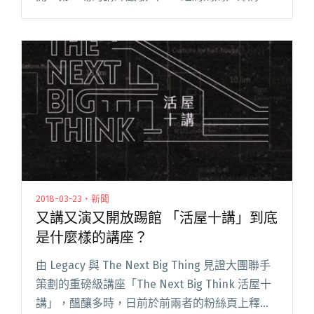
明（4/11）日登台分享她混跡紐約 livehouse、音
樂節的歲月，最重要的，還有多次閱讀全文 "給
想海外巡演的樂人建議：出了自己的國家，你就
是完全陌生的新人"
2018-03-23・新聞
又講又演又開放踢館 「活屋十講」到底
是什麼樣的講座？
由 Legacy 與 The Next Big Thing 見證大團聯手
策劃的重磅級講座「The Next Big Think 活屋十
講」，醞釀多時，日前於前兩者的粉絲頁上釋出