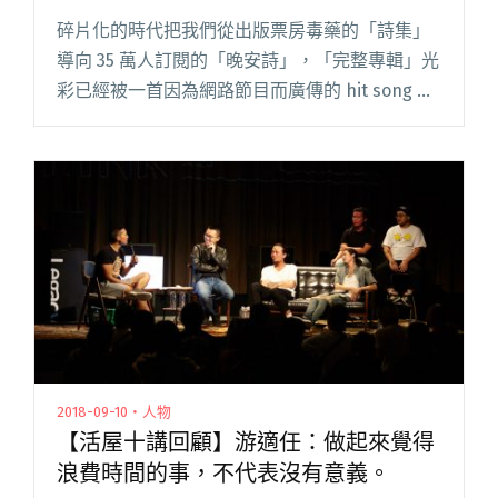
碎片化的時代把我們從出版票房毒藥的「詩集」
導向 35 萬人訂閱的「晚安詩」，「完整專輯」光
彩已經被一首因為網路節目而廣傳的 hit song 取
而代之，快剩下只有作品集的功能，隔壁棚遊戲
產業的 mobile 化趨勢（聽到你們的哀嚎了的 Di
閱讀全文 "親愛的，我把創作變精巧了：沒有大
作的數位時代，創意就比較爛嗎？"
2018-09-10・人物
【活屋十講回顧】游適任：做起來覺得
浪費時間的事，不代表沒有意義。