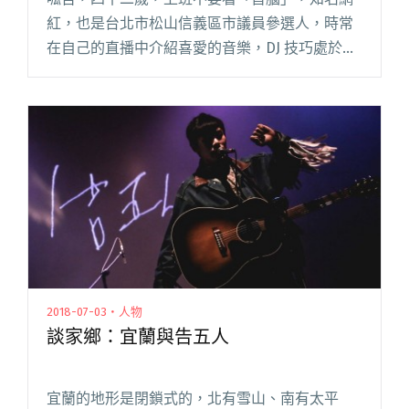
紅，也是台北市松山信義區市議員參選人，時常
在自己的直播中介紹喜愛的音樂，DJ 技巧處於幼
兒階段的中年娃娃臉男子。 四十歲賣房辭職創立
網紅娛樂工作室「上班不要看」，運用網路與串
流影音政治參與、流行娛樂閱讀全文 "【專訪】
上班不要看首腦呱吉：有些歌，不方便說"
2018-07-03・人物
談家鄉：宜蘭與告五人
宜蘭的地形是閉鎖式的，北有雪山、南有太平