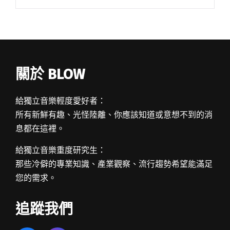
主視覺及部分講者名單後，獲得不少關注。如今
（3/23），他們總算閱讀全文 "又講又演又開放踢
館 「活屋十講」到底是什麼樣的講座？"
關於 BLOW
給獨立音樂輕度愛好者：
所有新鮮有趣、光怪陸離、你應該知道或意想不到的消
息都在這裡。
給獨立音樂重度研究生：
那些冷僻的專業知識、產業觀察、流行趨勢希望能滿足
您的需求。
追蹤我們