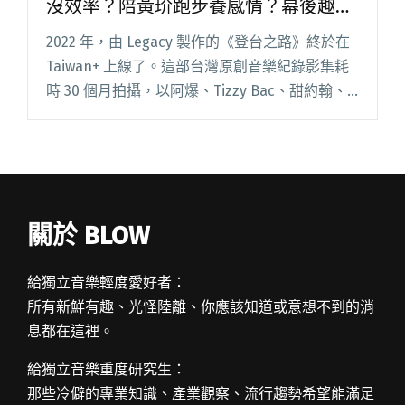
沒效率？陪黃玠跑步養感情？幕後趣聞
大公開（上）
2022 年，由 Legacy 製作的《登台之路》終於在
Taiwan+ 上線了。這部台灣原創音樂紀錄影集耗
時 30 個月拍攝，以阿爆、Tizzy Bac、甜約翰、
LINION、八十八顆芭樂籽、十九兩、黃明志、黃
玠、怕胖團、大團誕生，十組音閱讀全文
"【《登台之路》系列報導⓵】被阿雞嗆沒效率？
陪黃玠跑步養感情？幕後趣聞大公開（上）"
關於 BLOW
給獨立音樂輕度愛好者：
所有新鮮有趣、光怪陸離、你應該知道或意想不到的消
息都在這裡。
給獨立音樂重度研究生：
那些冷僻的專業知識、產業觀察、流行趨勢希望能滿足