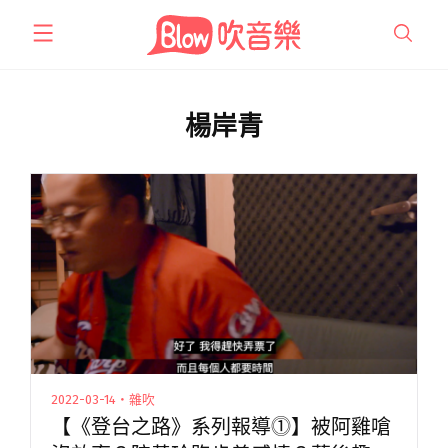
跳
至
主
要
內
楊岸青
容
2022-03-14・雜吹
【《登台之路》系列報導⓵】被阿雞嗆