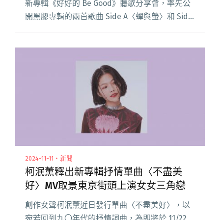
新專輯《好好的 Be Good》聽歌分享會，率先公
開黑膠專輯的兩首歌曲 Side A〈蟬與螢〉和 Side
B〈鳥語魚〉，並分享製作過程的靈感與背後故
事。 《好好的 Be Good》專輯數閱讀全文 "柯泯
薰出道10週年推出新專輯《好好的 Be Good》 黑
膠版本12/26台北Legacy演唱會當天販售"
2024-11-11・新聞
柯泯薰釋出新專輯抒情單曲〈不盡美
好〉MV取景東京街頭上演女女三角戀
創作女聲柯泯薰近日發行單曲〈不盡美好〉，以
宛若回到九〇年代的抒情詞曲，為即將於 11/22