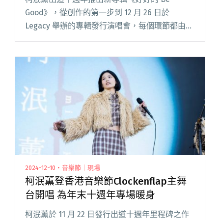
Good》，從創作的第一步到 12 月 26 日於
Legacy 舉辦的專輯發行演唱會，每個環節都由她
一手包辦。 無論是詞曲、企劃、編曲、製作，甚
至演出的細節，柯泯薰全程投入也坦言這一路過
程相當辛苦閱讀全文 "從天母街頭到Legacy舞
台！柯泯薰《好好的 Be Good》演唱會回顧10年
音樂旅程"
2024-12-10・音樂節｜現場
柯泯薰登香港音樂節Clockenflap主舞
台開唱 為年末十週年專場暖身
柯泯薰於 11 月 22 日發行出道十週年里程碑之作