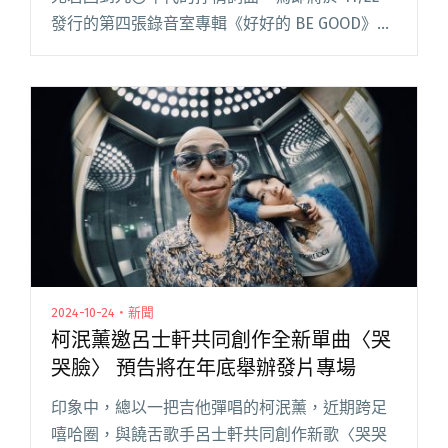
發行的第四張錄音室專輯《好好的 BE GOOD》預
熱。歌曲 MV 也已同步上架，影像由法國導演
Julien Levy 執導，並邀請兩位日本演員武內閱讀
全文 "柯泯薰釋出新專輯抒情單曲〈不盡美好〉
MV取景東京街頭上演女女三角戀"
2024-10-24・新聞
柯泯薰邀呂士軒共同創作全新單曲〈哭
哭臉〉 預告將在年底舉辦發片專場
印象中，總以一把吉他彈唱的柯泯薰，近期跨足
嘻哈圈，與饒舌歌手呂士軒共同創作新歌〈哭哭