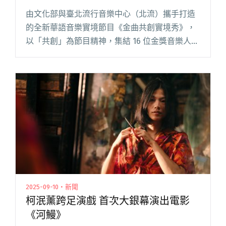
由文化部與臺北流行音樂中心（北流）攜手打造
的全新華語音樂實境節目《金曲共創實境秀》，
以「共創」為節目精神，集結 16 位金獎音樂人與
超過 50 座金獎的堅強實力，將音樂人依各自的專
業背景進行分組，展開為期兩天的極限創作挑
戰。 從靈感誕生到作閱讀全文 "文化部與北流攜
手打造音樂節目《金曲共創實境秀》 10/23將舉
辦特映活動"
2025-09-10・新聞
柯泯薰跨足演戲 首次大銀幕演出電影
《河鰻》