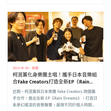
出皆完售。鄭興以新歌〈麻雀飛去哪裡〉開場，
接連帶來〈天橋〉、〈盆地〉、〈高山症〉、
〈日落玄武閱讀全文 "鄭興「盆地的邊緣」專場
開唱 邀HUSH、白安、巴奈、柯泯薰助陣"
2023-10-05・新聞
柯泯薰化身樂團主唱！攜手日本音樂組
合Fake Creators打造全新EP《Rain
Dreams》
近期，柯泯薰與日本樂團 Fake Creators 跨國攜
手合作，推出全新 EP《Rain Dreams》，打造日
系夢幻搖滾的音樂聲響，展現不同於個人時期的