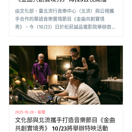
由文化部、臺北流行音樂中心（北流）與公視攜
手合作的華語音樂實境節目《金曲共創實境
秀》，今（10/23）日於松菸誠品電影院舉辦首映
會暨記者會。 節目集結 16 位金獎音樂人，以
「共創」為核心，記錄他們在北流錄音室展開為
期兩天的極限挑戰真實歷程閱讀全文 "16位音樂
人挑戰創作極限 華語音樂節目《金曲共創實境
秀》10/25公視開播"
2025-10-20・新聞
文化部與北流攜手打造音樂節目《金曲
共創實境秀》 10/23將舉辦特映活動