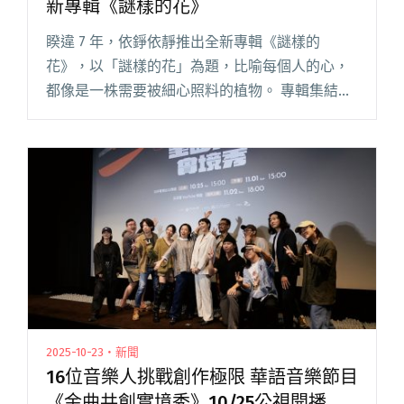
新專輯《謎樣的花》
睽違 7 年，依錚依靜推出全新專輯《謎樣的
花》，以「謎樣的花」為題，比喻每個人的心，
都像是一株需要被細心照料的植物。 專輯集結金
曲製作團隊，跨界詩人與音樂人共譜，撞擊出依
錚依靜的全新風貌。由資深音樂製作人杉特擔任
專輯共同製作人；在歌曲〈紅月閱讀全文 "睽違7
年 雙胞胎創作組合依錚依靜推出新專輯《謎樣的
花》"
2025-10-23・新聞
16位音樂人挑戰創作極限 華語音樂節目
《金曲共創實境秀》10/25公視開播