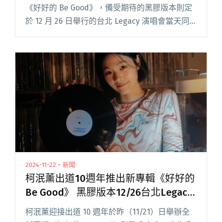
《好好的 Be Good》，備受期待的黑膠版本則定
於 12 月 26 日舉行的台北 Legacy 演唱會當天同
步發行，並驚喜加碼推出 CD 版本，讓樂迷十分
期待。 專輯推出後，柯泯薰旋即受閱讀全文 "柯
泯薰登香港音樂節Clockenflap主舞台開唱 為年末
十週年專場暖身"
2024-11-22・新聞
柯泯薰出道10週年推出新專輯《好好的
Be Good》 黑膠版本12/26台北Legacy
演唱會當天販售
柯泯薰迎接出道 10 週年於昨（11/21）日舉辦全