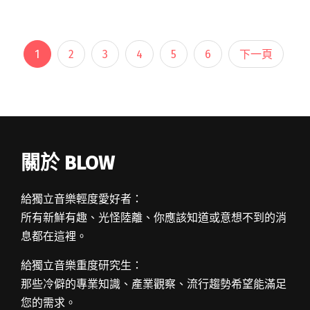
團、傻子與白癡，以及閱讀全文 "楊乃文於
Legacy首演《Flow》新歌 歌單穿插「稀有彩蛋」
舊作〈鸚鵡〉、〈不得不〉！"
1
2
3
4
5
6
下一頁
關於 BLOW
給獨立音樂輕度愛好者：
所有新鮮有趣、光怪陸離、你應該知道或意想不到的消
息都在這裡。
給獨立音樂重度研究生：
那些冷僻的專業知識、產業觀察、流行趨勢希望能滿足
您的需求。