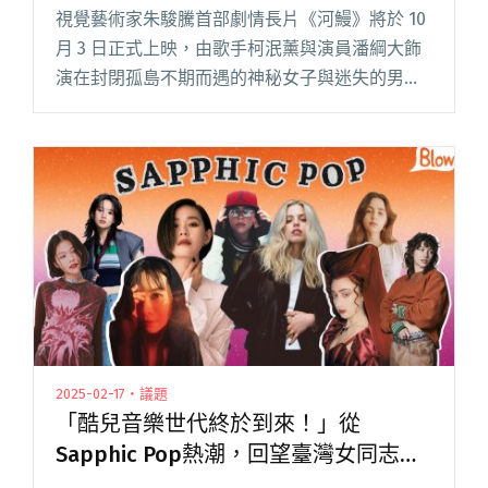
視覺藝術家朱駿騰首部劇情長片《河鰻》將於 10
月 3 日正式上映，由歌手柯泯薰與演員潘綱大飾
演在封閉孤島不期而遇的神秘女子與迷失的男
子，他們毫無保留「剝開自己」，在身體與情感
的邊界上赤裸以對。 首次大銀幕演出，柯泯薰不
只泡進河水、滿身泥濘閱讀全文 "柯泯薰跨足演
戲 首次大銀幕演出電影《河鰻》"
2025-02-17・議題
「酷兒音樂世代終於到來！」從
Sapphic Pop熱潮，回望臺灣女同志音
樂文化