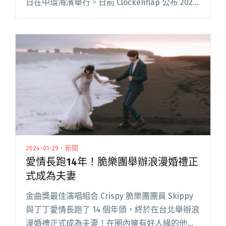
日在中環海濱舉行。日前 Clockenflap 公布 2024
年完整陣容，除了早先公開的 Jack White、Air、
Su閱讀全文 "「英金」派對、deca joins都將參
演！2024香港音樂節Clockenflap公布完整陣容：
Jack White、Central Cee、櫻坂46、Creepy
Nuts…（新增時間表、場域圖）"
2024-01-29・新聞
愛情長跑14年！脆樂團舉辦浪漫婚禮正
式成為夫妻
金曲獎最佳演唱組合 Crispy 脆樂團團員 Skippy
與丁丁愛情長跑了 14 個年頭，終於在台北舉辦浪
漫婚禮正式成為夫妻！在圈內擁有好人緣的他