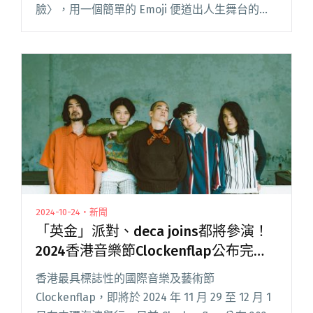
臉〉，用一個簡單的 Emoji 便道出人生舞台的百
般滋味。 隨著單曲發行，柯泯薰也宣布新專輯
《好好的 BE GOOD》將於下月推出，發片專場也
將於 12 月閱讀全文 "柯泯薰邀呂士軒共同創作全
新單曲〈哭哭臉〉 預告將在年底舉辦發片專場"
2024-10-24・新聞
「英金」派對、deca joins都將參演！
2024香港音樂節Clockenflap公布完整
陣容：Jack White、Central Cee、櫻坂
香港最具標誌性的國際音樂及藝術節
46、Creepy Nuts…（新增時間表、場
Clockenflap，即將於 2024 年 11 月 29 至 12 月 1
域圖）