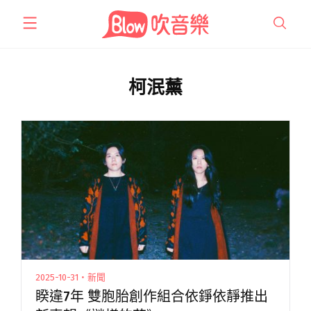
跳
至
主
要
內
柯泯薰
容
2025-10-31・新聞
睽違7年 雙胞胎創作組合依錚依靜推出