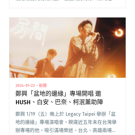
們，迎來許多星友到場祝福：金曲歌后魏如萱、
魏如昀、許含光、吳獻、恐龍的皮、洪佩瑜、李
友廷、羅閱讀全文 "愛情長跑14年！脆樂團舉辦
浪漫婚禮正式成為夫妻"
2024-01-22・新聞
鄭興「盆地的邊緣」專場開唱 邀
HUSH、白安、巴奈、柯泯薰助陣
鄭興 1/19（五）晚上於 Legacy Taipei 舉辦「盆
地的邊緣」專場演唱會，睽違近五年未在台灣舉
辦專場的他，吸引滿場樂迷，台北、高雄兩場演