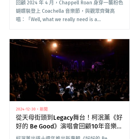
回顧 2024 年 4 月，Chappell Roan 身穿一襲粉色
蝴蝶裝登上 Coachella 音樂節，與觀眾齊聲高
唱：「Well, what we really need is a
femininomenon!（我們真正需要的是一個女閱讀
全文 "「酷兒音樂世代終於到來！」從Sapphic
Pop熱潮，回望臺灣女同志音樂文化"
2024-12-30・新聞
從天母街頭到Legacy舞台！柯泯薰《好
好的 Be Good》演唱會回顧10年音樂旅
程
柯泯薰出道十週年推出新專輯《好好的 Be