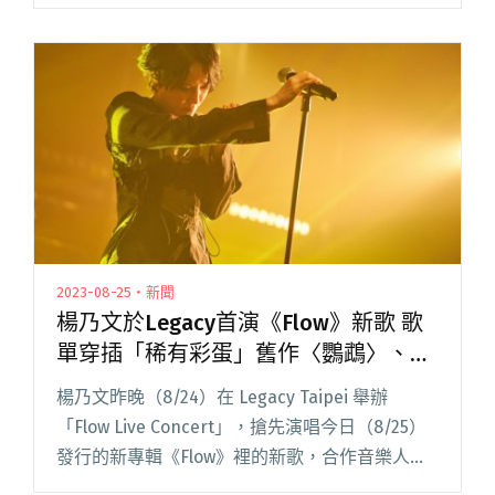
作品風格，不僅再次挑戰自我，還圓夢成為「樂
團女主唱」。她開心提到：「這是一段意想不到
閱讀全文 "柯泯薰化身樂團主唱！攜手日本音樂
組合Fake Creators打造全新EP《Rain
Dreams》"
2023-08-25・新聞
楊乃文於Legacy首演《Flow》新歌 歌
單穿插「稀有彩蛋」舊作〈鸚鵡〉、
〈不得不〉！
楊乃文昨晚（8/24）在 Legacy Taipei 舉辦
「Flow Live Concert」，搶先演唱今日（8/25）
發行的新專輯《Flow》裡的新歌，合作音樂人包
括：I Mean Us、凹與山、守夜人、柯泯薰、脆樂