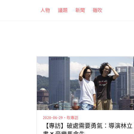
跳
人物
議題
新聞
雜吹
至
主
要
內
容
2020-06-29・吹專訪
【專訪】破處需要勇氣：導演林立