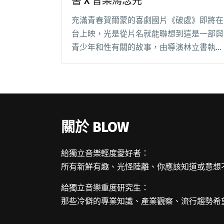
書 X 音樂馬念先
充滿青春賀爾蒙的喜劇國片《破處》即將在
台上映，光是從片名就能聯想到這是一部與
青少年和性有關的故事，由導演林立書執導
（入圍今年台北電影節的國際新導演競
賽），並找了有歌手、演員、音樂創作人等
多重身份的馬念先（馬尿）來製作配樂。
「他的音樂就白爛閱讀全文 "【專訪】破處
需要勇氣：導演林立書 X 音樂馬念先"
關於 BLOW
給獨立音樂輕度愛好者：
所有新鮮有趣、光怪陸離、你應該知道或意想
給獨立音樂重度研究生：
那些冷僻的專業知識、產業觀察、流行趨勢希