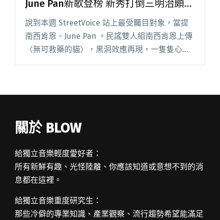
June Pan新歌登榜 新秀打倒三明治頗受
注目
說到本週 StreetVoice 站上最受矚目對象，當提
南西肯恩、June Pan 。民謠雙人組南西肯恩上傳
〈無可救藥的貓〉，黑洞效應再現，一隻隻心碎
的貓被召喚，甫上傳沒多久，歌曲便被推上即時
熱門榜冠軍。而 June Pan 〈我陪你〉同樣閱讀全
文 "【StreetVoice新歌週報】南西肯恩、June
Pan新歌登榜 新秀打倒三明治頗受注目"
關於 BLOW
給獨立音樂輕度愛好者：
所有新鮮有趣、光怪陸離、你應該知道或意想不到的消
息都在這裡。
給獨立音樂重度研究生：
那些冷僻的專業知識、產業觀察、流行趨勢希望能滿足