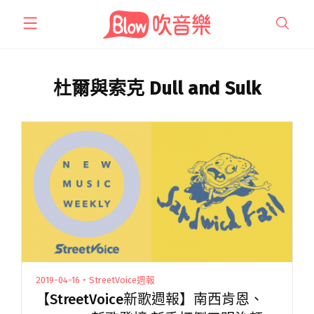
跳
至
主
要
內
杜爾與索克 Dull and Sulk
容
2019-04-16・StreetVoice週報
【StreetVoice新歌週報】南西肯恩、