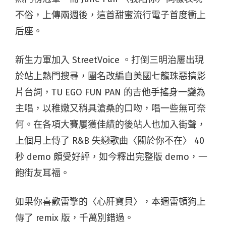
不俗，上傳兩週後，這首甜蜜流行電子首度衝上
后座。
新生力軍加入 StreetVoice 。打倒三明治屢出現
於站上熱門搜尋，團名改編自美國七龍珠惡搞影
片台詞，TU EGO FUN PAN 的吉他手搖身一變為
主唱，以稚嫩又稍具滄桑的口吻，唱一些無可奈
何。在各項大賽屢獲佳績的後站人也加入街聲，
上個月上傳了 R&B 失戀歌曲〈關於你不在〉 40
秒 demo 頗受好評，如今釋出完整版 demo，一
飽街友耳福。
如果你喜歡雷擎的〈心肝寶貝〉，本週雷頓狗上
傳了 remix 版，千萬別錯過。