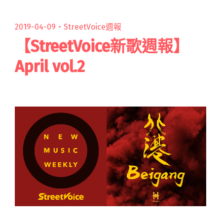
2019-04-09・
StreetVoice週報
【StreetVoice新歌週報】
April vol.2