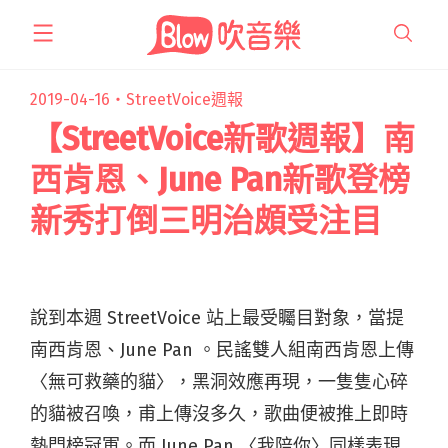
跳
至
主
要
2019-04-16・
StreetVoice週報
內
【StreetVoice新歌週報】南
容
西肯恩、June Pan新歌登榜
新秀打倒三明治頗受注目
說到本週 StreetVoice 站上最受矚目對象，當提
南西肯恩、June Pan 。民謠雙人組南西肯恩上傳
〈無可救藥的貓〉，黑洞效應再現，一隻隻心碎
的貓被召喚，甫上傳沒多久，歌曲便被推上即時
熱門榜冠軍。而 June Pan 〈我陪你〉同樣表現