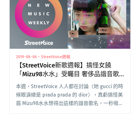
發新作 異鄉人狂噴單戀男子心聲"
2019-08-06・StreetVoice週報
【StreetVoice新歌週報】搞怪女饒
「Mizu98水水」受矚目 奢侈品諧音歌
名引發話題
本週，StreetVoice 人人都在討論〈她 gucci 的時
候眼淚總是 prada prada 的 dior〉，真虧搞怪美
眉 Mizu98水水想得出這樣的諧音歌名，一秒吸
睛，假面閨蜜和 auto-tune 也算相呼應，良善都
是裝的。 另閱讀全文 "【StreetVoice新歌週報】
搞怪女饒「Mizu98水水」受矚目 奢侈品諧音歌名
引發話題"