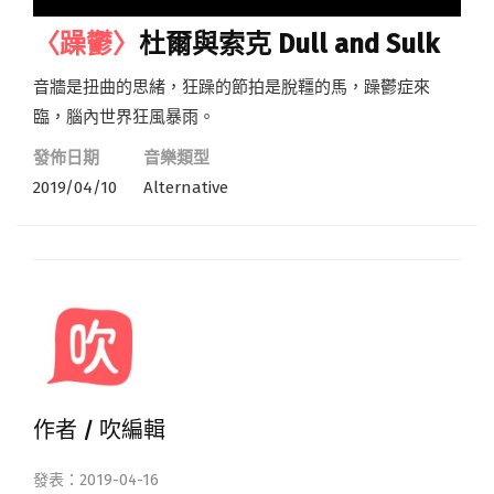
〈躁鬱〉
杜爾與索克 Dull and Sulk
音牆是扭曲的思緒，狂躁的節拍是脫韁的馬，躁鬱症來
臨，腦內世界狂風暴雨。
發佈日期
音樂類型
2019/04/10
Alternative
作者 /
吹編輯
發表：2019-04-16