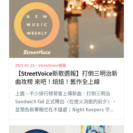
2021-03-23・StreetVoice週報
【StreetVoice新歌週報】打倒三明治新
曲攻榜 來吧！焙焙！舊作全上線
上週，不少排行榜常客上傳新曲：打倒三明治
Sandwich fail 正式釋出〈在燈火消逝的前夕〉，
並預告新專輯也在不遠處；Night Keepers 守夜
人再發療癒曲〈還是睡不著〉，邀大家留言分享
睡不著的原因；擁有催淚技能的理想混蛋主唱雞