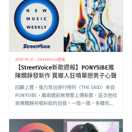
閱讀全文 "【StreetVoice新歌週報】打倒三明治
新曲攻榜 來吧！焙焙！舊作全上線"
2020-10-27・StreetVoice週報
【StreetVoice新歌週報】PONY5IBE攜
陳嫺靜發新作 異鄉人狂噴單戀男子心聲
回顧上週，強力攻佔排行榜的〈THE SAID〉來自
PONY5IBE，繼兩週前無預警上傳新歌，這次他找
來陳嫺靜共唱糾結的自我。一陰一陽，多層的人
聲編排堆疊於穩定節奏之上，團隊 PRODUCED IN
LAB 更表示，之後將釋出集眾人之力打造閱讀全
文 "【StreetVoice新歌週報】PONY5IBE攜陳嫺靜