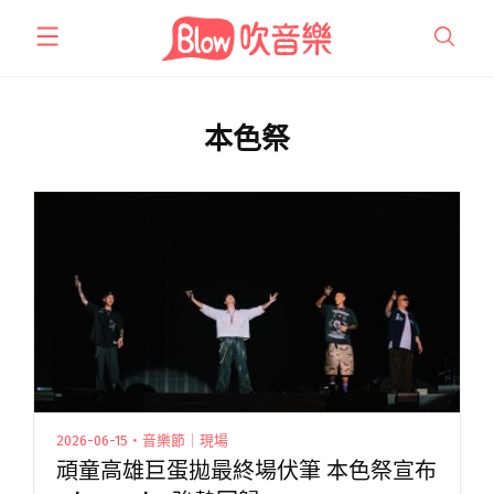
跳
至
主
要
內
本色祭
容
2026-06-15・音樂節｜現場
頑童高雄巨蛋拋最終場伏筆 本色祭宣布