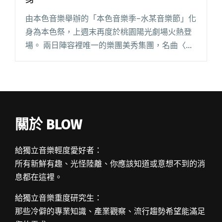
由本色音樂舉辦的「本色音樂季–水某音樂節」化
身為本色祭，上週末再度於桃園陽光劇場火熱登
場。 兩日陣容裡唯一的樂團美秀集團，名曲〈我
要你愛〉前奏一出，全場立刻沸騰，他們笑稱沒
想到舞台那麼大，也很遺憾因為樂器的關係沒辦
法玩水，但狗柏閱讀全文 "美秀集團本色祭開演
吉他手修齊驚喜現身"
關於 BLOW
給獨立音樂輕度愛好者：
所有新鮮有趣、光怪陸離、你應該知道或意想不到的消
息都在這裡。
給獨立音樂重度研究生：
那些冷僻的專業知識、產業觀察、流行趨勢希望能滿足