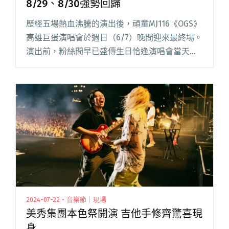
8/29、8/30強勢回歸
歷經五場熱血沸騰的演出後，頑童MJ116《OGS》
高雄巨蛋演唱會於週日（6/7）晚間迎來最終場。
演出前，粉絲間早已盛傳生日恰逢演唱會當天的
高爾宣OSN 將擔任壓軸嘉賓，當〈少年董〉前奏
響起時，全場氣氛瞬間升溫，而當歌曲進行到一
半，高爾宣驚喜閱讀全文 "頑童高雄巨蛋拋最終
場伏筆 本色祭宣布8/29、8/30強勢回歸"
2024-07-22・音樂節｜現場
美秀集團本色祭開演 吉他手修齊驚喜現
身