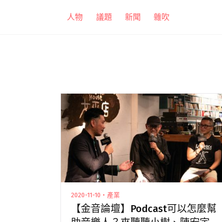
跳
人物
議題
新聞
雜吹
至
主
要
內
容
2020-11-10・產業
【金音論壇】Podcast可以怎麼幫