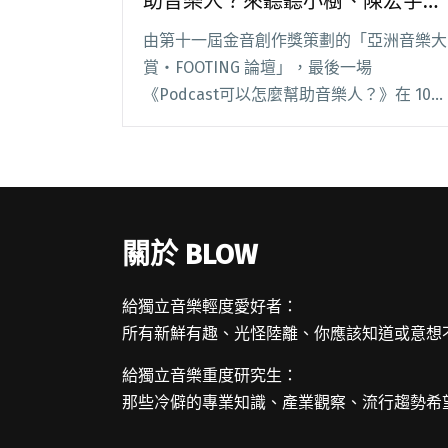
助音樂人？來聽聽小樹、陳宏宇、
曾明賢怎麼說
由第十一屆金音創作獎策劃的「亞洲音樂大
賞・FOOTING 論壇」，最後一場
《Podcast可以怎麼幫助音樂人？》在 10
月 28 日開講，邀請到《感官一條通》和
《StreetVoice 未來進行式》主持人小樹、
資深作詞人兼唱片企劃陳宏宇，閱讀全文
"【金音論壇】Podcast可以怎麼幫助音樂
人？來聽聽小樹、陳宏宇、曾明賢怎麼說"
關於 BLOW
給獨立音樂輕度愛好者：
所有新鮮有趣、光怪陸離、你應該知道或意想
給獨立音樂重度研究生：
那些冷僻的專業知識、產業觀察、流行趨勢希