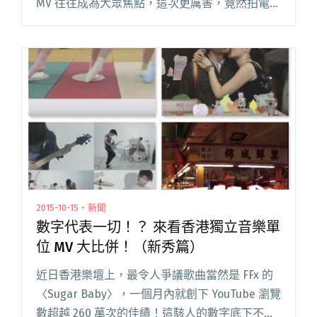
MV 往往成為大眾焦點，這次更厲害，竟然拍電影
了！？ 一整年都在忙著巡迴演出的新青年理髮
廳，雖然繁忙，但對素來產量極高的他們來說，
寫新歌並不是難事。年中發表的閱讀全文 "新青
年理髮廳又有新搞作 電影《朝九晚二》"
2015-10-15・新聞
數字代表一切！？ 來看香港獨立音樂單
位 MV 大比併！（新秀篇）
近日香港樂壇上，最令人爭議歌曲當然是 FFx 的
〈Sugar Baby〉，一個月內就創下 YouTube 瀏覽
數超越 260 萬次的佳績！這駭人的數字底下不禁