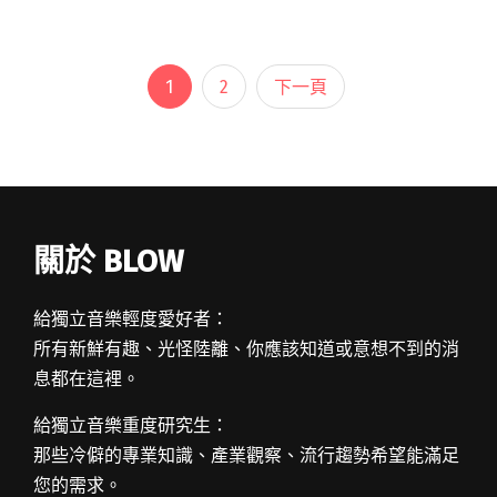
反應熱烈公佈 2 天便告爆滿。有鑒於此，樂團公
佈加開一場，死忠閱讀全文 "加場喇！ 新青年理
髮廳香港巡迴演唱會第五站"
1
2
下一頁
關於 BLOW
給獨立音樂輕度愛好者：
所有新鮮有趣、光怪陸離、你應該知道或意想不到的消
息都在這裡。
給獨立音樂重度研究生：
那些冷僻的專業知識、產業觀察、流行趨勢希望能滿足
您的需求。