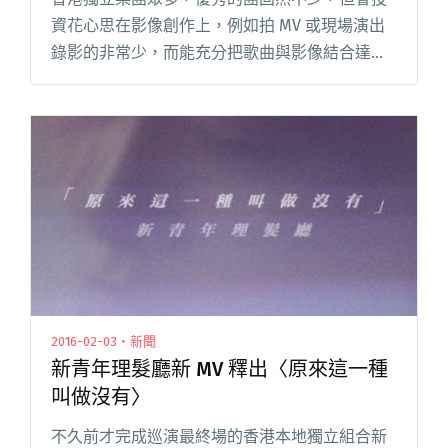
資花心思在影像創作上，例如拍 MV 或現場演出
錄影的非常少，而能充分把歌曲與影像結合達致
有效行銷的，更是絕無僅有，新青年理髮廳可算
是當中的佼佼者。 向來熱衷於 MV 製作的他們，
有別於一般樂團藝人，閱讀全文 "資深甘草演員
粉墨登場 新青年理髮廳新 MV 真摯感人"
2016-02-03・新聞
新青年理髮廳新 MV 釋出〈原來這一種
叫做沒有〉
不久前才完成巡演最終場的香港本地獨立組合新