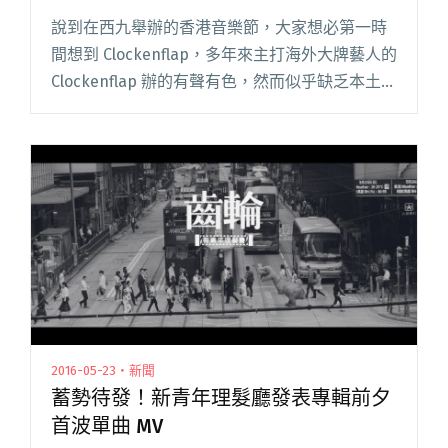
說到在西九舉辦的香港音樂節，大家想必第一時
間想到 Clockenflap，多年來主打海外大牌藝人的
Clockenflap 辦的有聲有色，然而似乎缺乏本土元
素。近年香港獨立音樂圈越趨繁盛，多組單位冒
出頭來甚至衝出海外，這股勢力實在不容忽視。
閱讀全文 "真正屬於香港人的音樂節 wow and
flutter WEEKEND"
2016-05-23・新聞
蓄勢待發！新青年理髮廳發表專輯前夕
首波單曲 MV