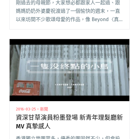
剛過去的母親節，大家想必都跟家人一起過、跟
媽媽奶奶外婆慶祝渡過了一個愉快的週末，一直
以來坊間不少歌頌母愛的作品，像 Beyond〈真
的愛你〉這種經典中的經典。反觀獨立圈似乎少
見關於母愛題材的作品，一向以生活正大小事情
為抒發題材的新青年理髮廳閱讀全文 "母親節點
題作 新青年理髮廳新歌〈媽媽王子〉"
2016-03-25・新聞
資深甘草演員粉墨登場 新青年理髮廳新
MV 真摯感人
香港獨立樂團眾多，優秀的團固然不少，但會投