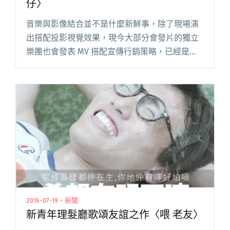
仔〉
音樂與影像結合並不是什麼新鮮事，除了現場演
出搭配投影視覺效果，現今大部分會發片的獨立
樂團也會發表 MV 搭配宣傳行銷策略，已經是
「恆常程序」的步驟，素來強於此項的香港獨立
三人組新青年理髮廳，更是當中的佼佼者。 有注
意新青年理髮廳的樂迷都知道閱讀全文 "香港仔
情懷 新青年理髮廳 MV〈香港仔〉"
2016-07-19・新聞
新青年理髮廳歌頌友誼之作〈喂 老友〉