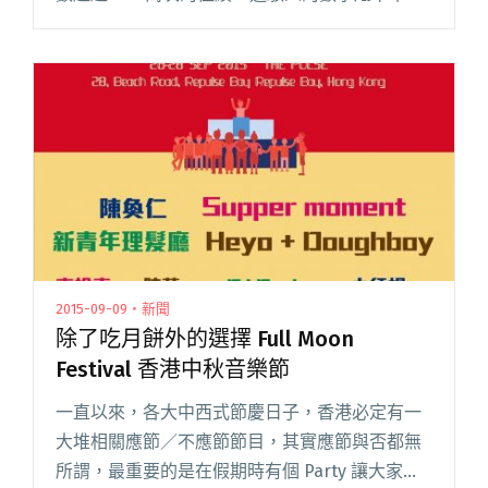
令人好奇，在香港獨立音樂圈中，其他歌曲的瀏
覽數字又會如何？因此找來多組音樂新秀與知閱
讀全文 "數字代表一切！？ 來看香港獨立音樂單
位 MV 大比併！（新秀篇）"
2015-09-09・新聞
除了吃月餅外的選擇 Full Moon
Festival 香港中秋音樂節
一直以來，各大中西式節慶日子，香港必定有一
大堆相關應節／不應節節目，其實應節與否都無
所謂，最重要的是在假期時有個 Party 讓大家一