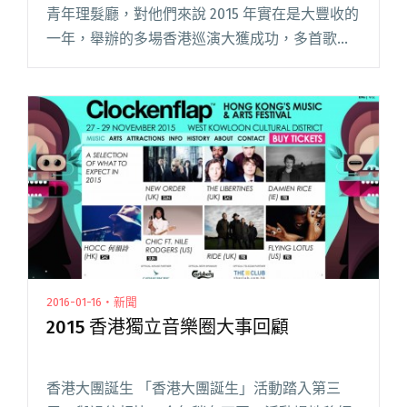
青年理髮廳，對他們來說 2015 年實在是大豐收的
一年，舉辦的多場香港巡演大獲成功，多首歌曲
廣獲好評，自家製作的 MV 同樣引起不少討論，
既積極創作，企劃宣傳甚至執行力也兼顧周到，
說他們是香港獨立音閱讀全文 "新青年理髮廳新
MV 釋出〈原來這一種叫做沒有〉"
2016-01-16・新聞
2015 香港獨立音樂圈大事回顧
香港大團誕生 「香港大團誕生」活動踏入第三