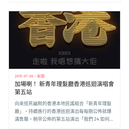
場表演過，單是歌名已經吸引力十足，這次 〈連
麥記都執笠〉 唱作一份對社會的無奈與唏噓。在
香港，麥記（香港俚語，閱讀全文 "香港的無奈
與唏噓 新青年理髮廳新歌〈連麥記都執笠〉"
2015-07-06・新聞
加場喇！ 新青年理髮廳香港巡迴演唱會
第五站
向來抵死幽默的香港本地民謠組合「新青年理髮
廳」，持續進行的香港巡迴演出每每剛公佈就爆
滿售罄，稍早公佈的第五站演出「我們 24 如何面
對曾一起走過的日子 之 走喇 我唔想搞大佢」，