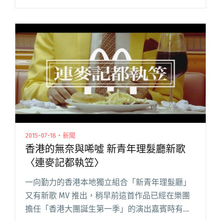
起狂歡。今年香港的音樂節好不精彩，稍早端午
節在尖東有龍舟嘉年華、8 月底芝麻灣有芝麻開
壇，到了 9 月的中閱讀全文 "除了吃月餅外的選
擇 Full Moon Festival 香港中秋音樂節"
2015-07-18・新聞
香港的無奈與唏噓 新青年理髮廳新歌
〈連麥記都執笠〉
一向勤力的香港本地獨立組合「新青年理髮廳」
又有新歌 MV 推出，稍早前這首作品已經在樂團
擔任「香港大團誕生第一季」的演出嘉賓時有現