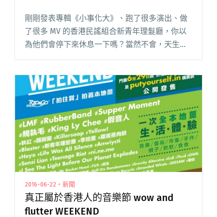
剛剛發表專輯《小事化大》、跑了很多演出、做
了很多 MV 的香港民謠組合新青年理髮廳，你以
為他們會停下來休息一下嗎？當然不會，天生勞
碌命的他們，繼續製作 MV 力推專輯內的各首單
曲，這次來到歌頌友誼之作〈喂 老友〉。 其實這
首歌在專輯還沒面世閱讀全文 "新青年理髮廳歌
頌友誼之作〈喂 老友〉"
2016-06-22・新聞
真正屬於香港人的音樂節 wow and
flutter WEEKEND