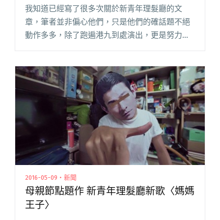
我知道已經寫了很多次關於新青年理髮廳的文
章，筆者並非偏心他們，只是他們的確話題不絕
動作多多，除了跑遍港九到處演出，更是努力寫
歌不時發表新歌新 MV，最重要是每首歌都是佳作
不是敷衍了事，連帶每個搭配的 MV 都是製作精
美創意十足，教人如何不把閱讀全文 "蓄勢待
發！新青年理髮廳發表專輯前夕首波單曲 MV"
2016-05-09・新聞
母親節點題作 新青年理髮廳新歌〈媽媽
王子〉