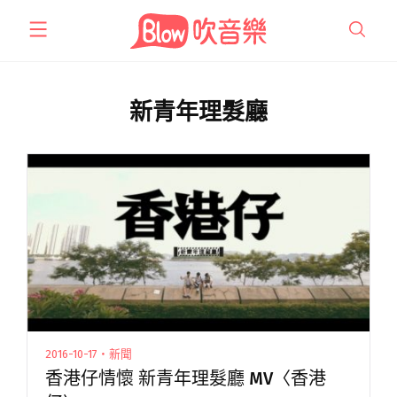
跳
至
主
要
內
新青年理髮廳
容
2016-10-17・新聞
香港仔情懷 新青年理髮廳 MV〈香港