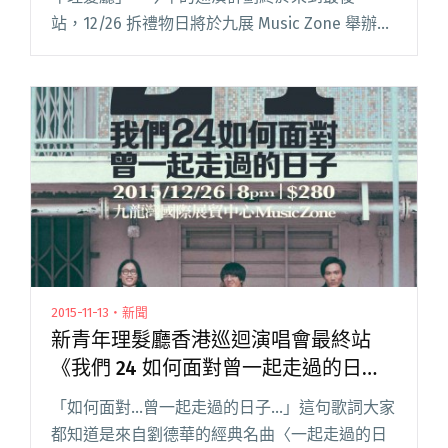
站，12/26 拆禮物日將於九展 Music Zone 舉辦巡
演最終站「24」，此際樂團也釋出新歌，巡演的
同名主題曲〈24〉。 這個「24」指的不是電視劇
的 閱讀全文 "什麼是快樂？ 新青年理髮廳巡演最
終站主題曲〈24〉"
2015-11-13・新聞
新青年理髮廳香港巡迴演唱會最終站
《我們 24 如何面對曾一起走過的日
子》
「如何面對…曾一起走過的日子…」這句歌詞大家
都知道是來自劉德華的經典名曲〈一起走過的日