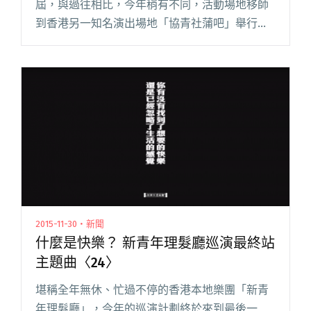
屆，與過往相比，今年稍有不同，活動場地移師
到香港另一知名演出場地「協青社蒲吧」舉行，
兩季演出共徵選 8 組本地獨立單位。並於年底首
度舉辦「香港大團誕生年終票選活動」，透過全
民投票以及業界專業人士推薦閱讀全文 "2015 香
港獨立音樂圈大事回顧"
2015-11-30・新聞
什麼是快樂？ 新青年理髮廳巡演最終站
主題曲〈24〉
堪稱全年無休、忙過不停的香港本地樂團「新青
年理髮廳」，今年的巡演計劃終於來到最後一