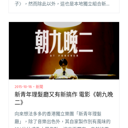
子〉，然而除此以外，這也是本地獨立組合新青
年理髮廳巡迴最終站演唱會的主題。 這個名稱取
得很貼切，因為今年新青年理髮廳的確跟大家一
起閱讀全文 "新青年理髮廳香港巡迴演唱會最終
站《我們 24 如何面對曾一起走過的日子》"
2015-10-18・新聞
新青年理髮廳又有新搞作 電影《朝九晚
二》
向來想法多多的香港獨立樂團「新青年理髮
廳」，除了音樂出色外，其自家製作別有風味的