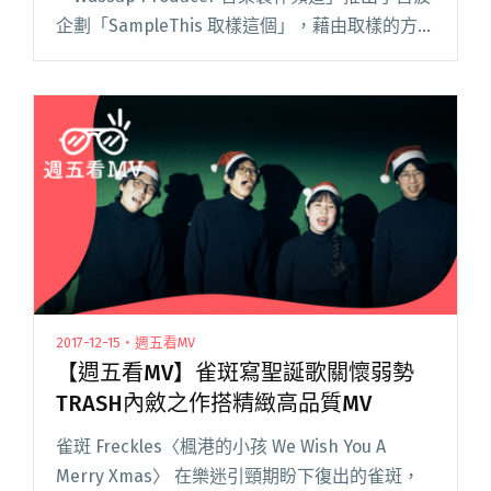
企劃「SampleThis 取樣這個」，藉由取樣的方
式，讓聽眾了解音樂製作的過程，並媒合饒舌歌
手合作，創作全新作品。 第一季節目於二閱讀全
文 "「SampleThis取樣這個」第二季明天強勢登
場！"
2017-12-15・週五看MV
【週五看MV】雀斑寫聖誕歌關懷弱勢
TRASH內斂之作搭精緻高品質MV
雀斑 Freckles〈楓港的小孩 We Wish You A
Merry Xmas〉 在樂迷引頸期盼下復出的雀斑，