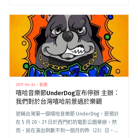
視、電台等傳統媒體掌握了話語權，讓這些音樂
僅止於樂迷之間的口耳相傳，十分小眾。若要提
及最早把這樣的曲風推至大舞台、閱讀全文
"【嘻哈地下物語】銳不可擋的新勢力：戰犯音
樂"
2017-04-24・新聞
嘻哈音樂節UnderDog宣布停辦 主辦：
我們對於台灣嘻哈前景過於樂觀
號稱台灣第一個嘻哈音樂節 UnderDog，原預計
在 5 月 20、21 日於西門町的電影公園舉辦，然
而，就在演出倒數不到一個月的昨（23）日，主