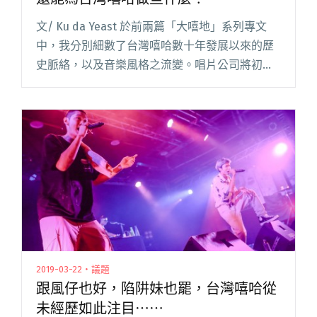
文/ Ku da Yeast 於前兩篇「大嘻地」系列專文
中，我分別細數了台灣嘻哈數十年發展以來的歷
史脈絡，以及音樂風格之流變。唱片公司將初代
海歸 ABC 歌手定位成青少年偶像；次文化世代於
網路論壇上萌芽；以「模仿」再製逐漸轉變為
「原創」導向閱讀全文 "在金曲入圍名單廣納嘻
哈音樂之後 我們還能為台灣嘻哈做些什麼？"
2019-03-22・議題
跟風仔也好，陷阱妹也罷，台灣嘻哈從
未經歷如此注目⋯⋯