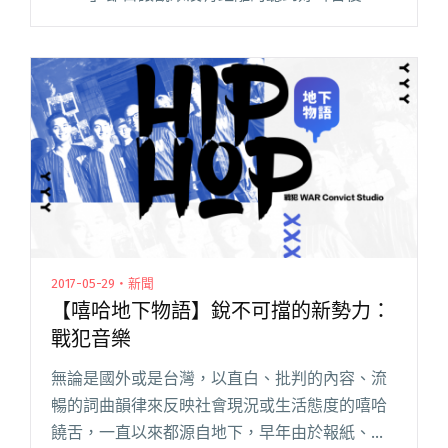
即在網路上造成一股話題，這次在音樂節目內容
上有了更大的突破！ 這次協同「PIPE音樂」之前
精心閱讀全文 "地方的樂團我敢嘴！麥卡貝聯手
PIPE 音樂奇葩直播節目"
2017-05-29・新聞
【嘻哈地下物語】銳不可擋的新勢力：
戰犯音樂
無論是國外或是台灣，以直白、批判的內容、流
暢的詞曲韻律來反映社會現況或生活態度的嘻哈
饒舌，一直以來都源自地下，早年由於報紙、電