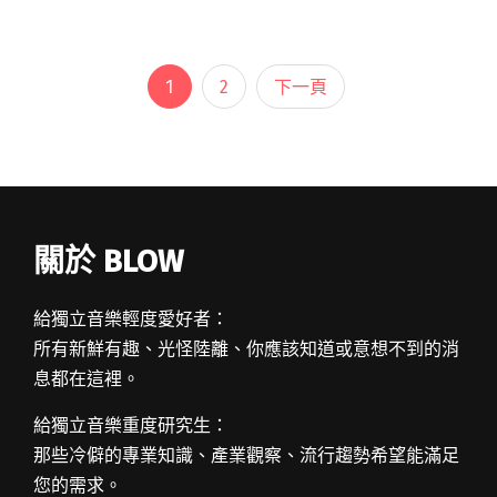
帶著聽眾憶起人生中珍貴的友誼與青春歲月。 接
下閱讀全文 "【週五看MV】瑪莉咬凱利上演活屍
戲碼 滅火器新歌令人熱血沸騰"
1
2
下一頁
關於 BLOW
給獨立音樂輕度愛好者：
所有新鮮有趣、光怪陸離、你應該知道或意想不到的消
息都在這裡。
給獨立音樂重度研究生：
那些冷僻的專業知識、產業觀察、流行趨勢希望能滿足
您的需求。