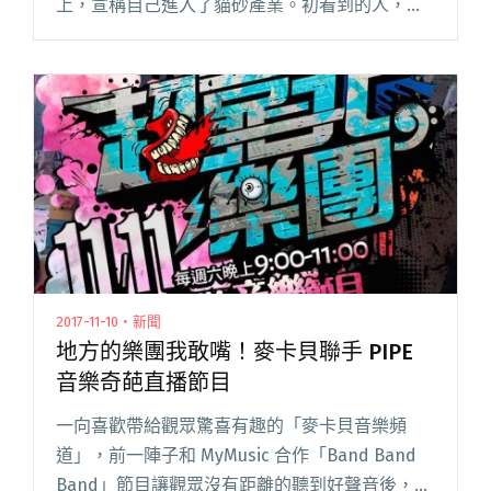
上，宣稱自己進入了貓砂產業。初看到的人，大
概跟吹編一樣，以為他當完兵之後，找了份正職
工作去了。沒想到，他後來再度以堆高機駕駛員
的身分，快閃韓森的〈饒舌工閱讀全文 "戰犯副
業賣貓砂 創YouTube頻道揭密「取樣」創作"
2017-11-10・新聞
地方的樂團我敢嘴！麥卡貝聯手 PIPE
音樂奇葩直播節目
一向喜歡帶給觀眾驚喜有趣的「麥卡貝音樂頻
道」，前一陣子和 MyMusic 合作「Band Band
Band」節目讓觀眾沒有距離的聽到好聲音後，隨