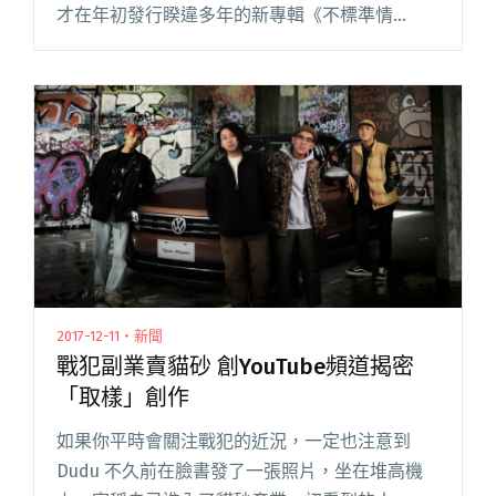
才在年初發行睽違多年的新專輯《不標準情
人》，近日又馬不停蹄推出全新 EP，收錄〈楓港
的小孩 We Wish You A Me閱讀全文 "【週五看
MV】雀斑寫聖誕歌關懷弱勢 TRASH內斂之作搭精
緻高品質MV"
2017-12-11・新聞
戰犯副業賣貓砂 創YouTube頻道揭密
「取樣」創作
如果你平時會關注戰犯的近況，一定也注意到
Dudu 不久前在臉書發了一張照片，坐在堆高機