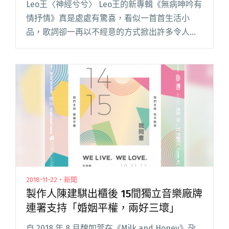
Leo王〈神經兮兮〉 Leo王的新專輯《無病呻吟有
情抒情》真是處處有驚喜，看似一首首生活小
品，歌詞卻一再以不經意的方式掀出許多令人點
頭如搗蒜的道理。說者無心，聽者有意，此曲在
寫 Leo王在待人處事上的被害妄想，而這些神經
兮兮的特質其實遺傳自閱讀全文 "【週五看MV】
Leo王躺上手術台 神經質來自媽媽遺傳？"
2018-11-22・新聞
製作人陳建騏出櫃後 15間獨立音樂廠牌
連署支持「婚姻平權，兩好三壞」
自 2018 年 8 月魏如萱在《Milk and Honey》孕