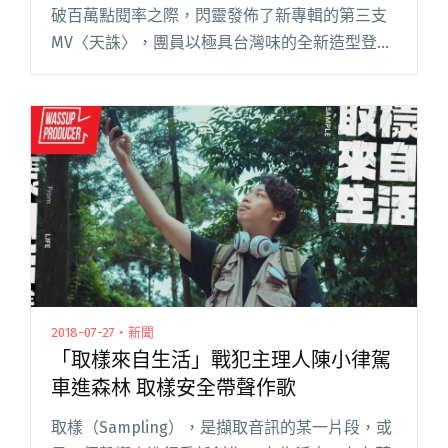
破百萬點閱率之際，閃靈發佈了新專輯的第三支
MV〈天誅〉，團員以極具台灣味的全新造型登
場，讓人眼睛為之一亮。MV 邀請過去操刀〈鬼
縛〉、〈皇軍〉、〈玉碎〉及〈暮沉武德殿〉等
經典作品的老夥伴閱讀全文 "【週五看MV】閃靈
新歌向2001太空漫遊致敬 融合2D+3D技巧別出心
裁"
2018-07-27・新聞
「取樣來自生活」戰犯主理人陳小律駕
車進森林 取樣安全帶聲作歌
取樣（Sampling），是擷取音訊的某一片段，或