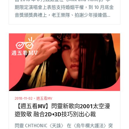
期限定演唱會上表態支持婚姻平權，到 10 月底金
音獎頒獎典禮上，老王樂隊、拍謝少年接連倡議
大家在 11 月 24 日的公投案，投下「兩好三壞」
婚姻平權、性平教育的同意票後，甫閱讀全文
"製作人陳建騏出櫃後 15間獨立音樂廠牌連署支持
「婚姻平權，兩好三壞」"
2018-11-02・週五看MV
【週五看MV】閃靈新歌向2001太空漫
遊致敬 融合2D+3D技巧別出心裁
閃靈 CHTHONIC〈天誅〉 在〈烏牛欄大護法〉突