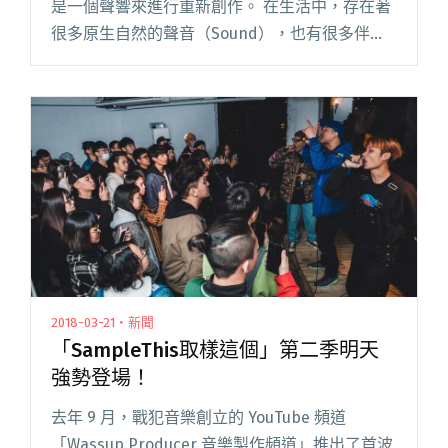
是一個聲響來進行重新創作。 在生活中，存在著
很多原生自然的聲音（Sound），也有很多伴隨
著動作所製造出來的聲響，而這些聲音其實都有
自己獨特的特色，都能當作藝術家創作的題材。
嘻哈廠牌「戰犯閱讀全文 "「取樣來自生活」戰
犯主理人陳小律駕車進森林 取樣安全帶聲作歌"
2018-03-21・新聞
「SampleThis取樣這個」第二季明天
強勢登場！
去年 9 月，戰犯音樂創立的 YouTube 頻道
「Wassup Producer 音樂製作頻道」推出了首波