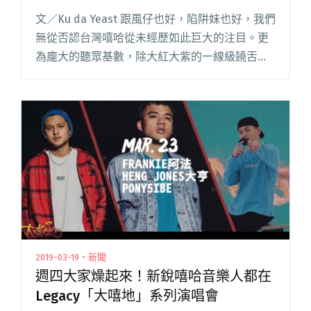
文／Ku da Yeast 跟風仔也好，陷阱妹也好，我們
無從否認台灣嘻哈從未經歷如此巨大的注目。更
為龐大的聽眾基數，除大紅大紫的一線級饒舌歌
手之外，亦漸漸將目光轉向遊走於線上和地下
間，並擄獲不少死忠聽眾的新銳饒人。 台灣嘻哈
發展三十年餘。L閱讀全文 "跟風仔也好，陷阱妹
也罷，台灣嘻哈從未經歷如此注目⋯⋯"
2019-03-19・新聞
週四大家燥起來！新銳嘻哈音樂人都在
Legacy「大嘻地」系列演唱會