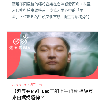
隨著不同風格的嘻哈音樂在台灣嶄露頭角，甚至
入侵排行榜高踞榜首，成為大眾心中的「主
流」，位於知名街頭文化重鎮─新生高架橋旁的
指標性演唱會場館 Legacy，繼與 StreetVoice 合
力舉辦十年的「大團誕生系列」後，今年推出全
新企劃「大嘻閱讀全文 "週四大家燥起來！新銳
嘻哈音樂人都在Legacy「大嘻地」系列演唱會"
2019-01-25・週五看MV
【週五看MV】Leo王躺上手術台 神經質
來自媽媽遺傳？