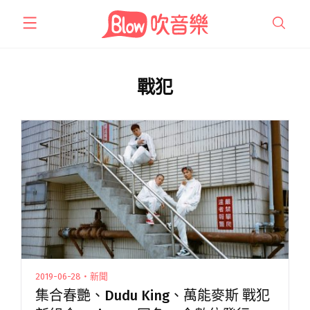
跳
至
主
要
內
戰犯
容
2019-06-28・新聞
集合春艷、Dudu King、萬能麥斯 戰犯