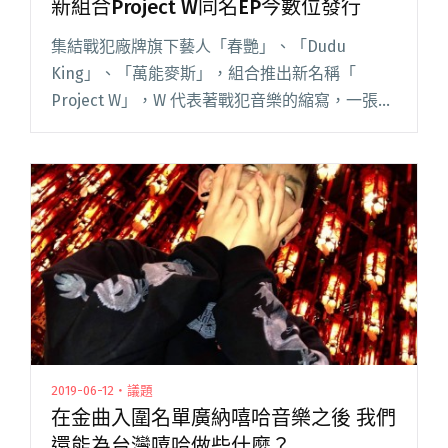
新組合Project W同名EP今數位發行
集結戰犯廠牌旗下藝人「春艷」、「Dudu
King」、「萬能麥斯」，組合推出新名稱「
Project W」，W 代表著戰犯音樂的縮寫，一張代
表戰犯成員又聚在一起做事的作品。Project W 計
劃發想於 2017 年年底，當時戰犯音樂正面臨閱讀
全文 "集合春艷、Dudu King、萬能麥斯 戰犯新
組合Project W同名EP今數位發行"
2019-06-12・議題
在金曲入圍名單廣納嘻哈音樂之後 我們
還能為台灣嘻哈做些什麼？