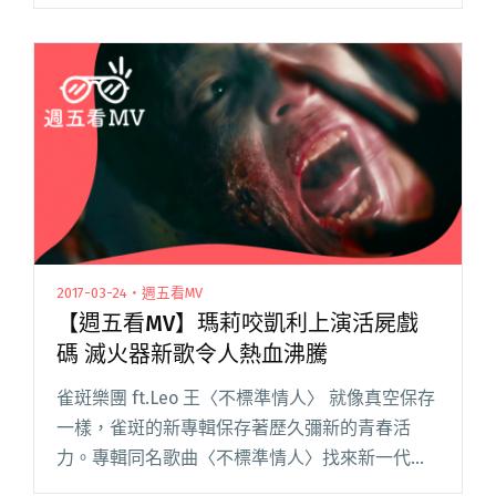
辦方突宣布音樂節取消，將無限期延期舉辦。 主
辦人古尚恆透過官方粉專解釋：「這次 Underdo
閱讀全文 "嘻哈音樂節UnderDog宣布停辦 主辦：
我們對於台灣嘻哈前景過於樂觀"
2017-03-24・週五看MV
【週五看MV】瑪莉咬凱利上演活屍戲
碼 滅火器新歌令人熱血沸騰
雀斑樂團 ft.Leo 王〈不標準情人〉 就像真空保存
一樣，雀斑的新專輯保存著歷久彌新的青春活
力。專輯同名歌曲〈不標準情人〉找來新一代饒
舌才子 Leo 王合作，用明亮、輕快的 City-pop，