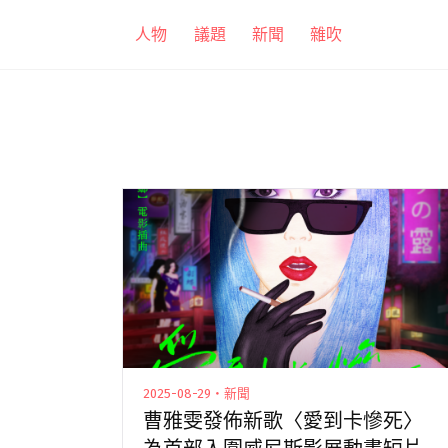
跳
人物
議題
新聞
雜吹
至
主
要
內
容
2025-08-29・新聞
曹雅雯發佈新歌〈愛到卡慘死〉