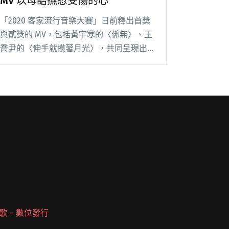
MV 以母語撫慰受傷的心
「2020 客家流行音樂大賽」日前釋出首獎
與貳獎的 MV，包括黃宇寒的〈係無〉、王
喬尹的〈伸手就摸著月光〉，共同呈現出不
一樣的當代客家流行音樂；儘管創作題材觸
碰文明生活的傷痕與陰暗面，卻以母語溫柔
撫慰，突出且動聽。 主辦單位客家委員會
表示，閱讀全文 "黃宇寒、王喬尹釋出獲獎
客語創作MV 以母語撫慰受傷的心"
 派歌 – 數位發行