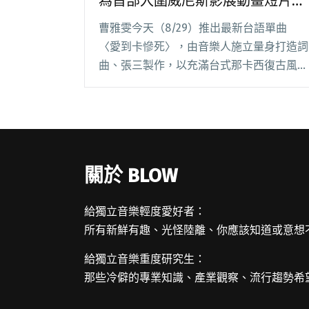
為首部入圍威尼斯影展動畫短片
《螳螂》獻唱
曹雅雯今天（8/29）推出最新台語單曲
〈愛到卡慘死〉，由音樂人施立量身打造詞
曲、張三製作，以充滿台式那卡西復古風格
詮釋當代人的敢愛精神。這首歌曲同時也是
台灣導演謝文明，入圍威尼斯影展「地平線
競賽單元」的最新短片作品《螳螂》電影歌
曲。 集結金閱讀全文 "曹雅雯發佈新歌〈愛
到卡慘死〉 為首部入圍威尼斯影展動畫短
關於 BLOW
片《螳螂》獻唱"
給獨立音樂輕度愛好者：
所有新鮮有趣、光怪陸離、你應該知道或意想
給獨立音樂重度研究生：
那些冷僻的專業知識、產業觀察、流行趨勢希