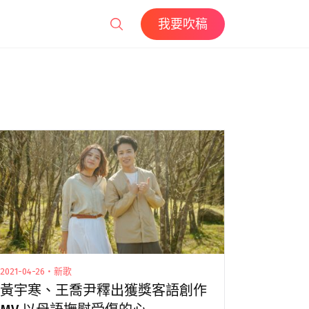
我要吹稿
2021-04-26・新歌
黃宇寒、王喬尹釋出獲獎客語創作