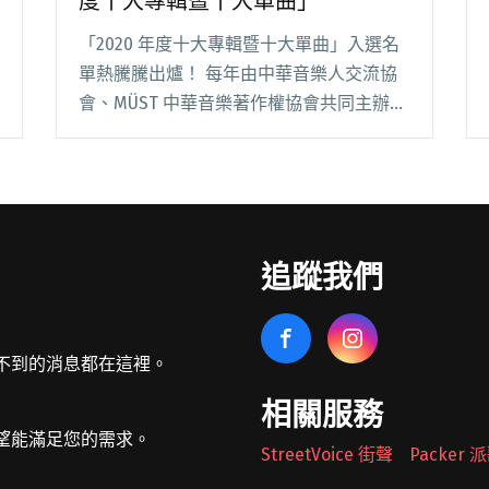
度十大專輯暨十大單曲」
「2020 年度十大專輯暨十大單曲」入選名
單熱騰騰出爐！ 每年由中華音樂人交流協
會、MÜST 中華音樂著作權協會共同主辦的
「十大專輯暨十大單曲」，是由非官方單位
所主辦卻深受唱片公司及歌手重視的獎項，
得獎者依照去年度在台灣所發行過的所有唱
片專閱讀全文 "中華音樂人交流協會公布
「2020年度十大專輯暨十大單曲」"
追蹤我們
不到的消息都在這裡。
相關服務
望能滿足您的需求。
StreetVoice 街聲
Packer