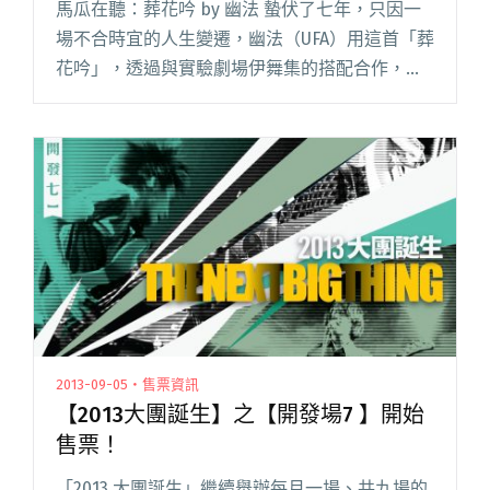
馬瓜在聽：葬花吟 by 幽法 蟄伏了七年，只因一
場不合時宜的人生變遷，幽法（UFA）用這首「葬
花吟」，透過與實驗劇場伊舞集的搭配合作，向
世人正式宣告他們的重新復出。長達十三分鐘的
電子聲音篇章，藉由鋼琴的敲擊聲響，結合縈繞
於腦海的背景效果。幽閱讀全文 "達人聽歌：幽
法〈葬花吟〉藉由鋼琴的敲擊聲響，結合縈繞於
腦海的背景效果。"
2013-09-05・售票資訊
【2013大團誕生】之【開發場7 】開始
售票！
「2013 大團誕生」繼續舉辦每月一場、共九場的