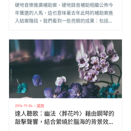
硬地音樂推廣補助案、硬地錄音補助相繼公佈今
年獲選的人馬，這也意味著去年此時的補助案進
入結案階段。我們看到一些亮眼的成果：包括一
鳴驚人的草東沒有派對、十年有成的 Random 隨
性、好評與讚聲不斷的椅子Chairs’、專輯美到不
忍直視的 Ci閱讀全文 "錄音補助催生哪些專輯？
104 年度硬地錄音補助進度一覽"
2014-11-04・議題
達人聽歌：幽法〈葬花吟〉藉由鋼琴的
敲擊聲響，結合縈繞於腦海的背景效
果。