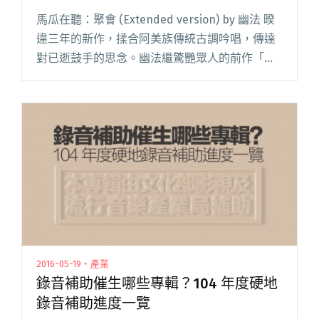
馬瓜在聽：聚會 (Extended version) by 幽法 暌
違三年的新作，揉合阿美族傳統古調吟唱，傳達
對已逝鼓手的思念。幽法繼驚艷眾人的前作「純
粹的融合病歷」後，投入新專輯「萬物皆音」的
錄製。一樣是透過生活取材，依然超凡入聖帶領
聽眾閱讀全文 "達人聽歌：幽法〈聚會〉有神奇
的魔幻療癒力量"
2016-05-19・產業
錄音補助催生哪些專輯？104 年度硬地
錄音補助進度一覽