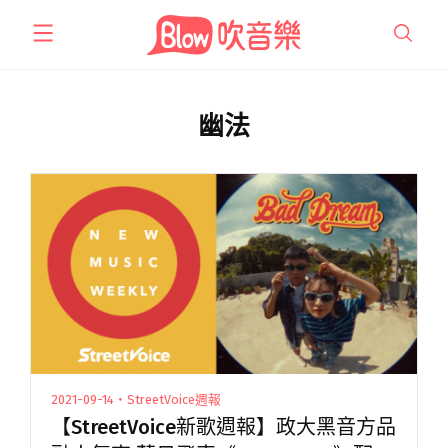
跳
至
主
要
內
幽法
容
2021-09-14・StreetVoice週報
【StreetVoice新歌週報】政大黑音方品