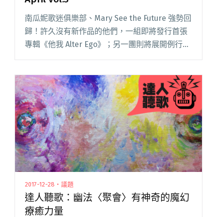
南瓜妮歌迷俱樂部、Mary See the Future 強勢回
歸！許久沒有新作品的他們，一組即將發行首張
專輯《他我 Alter Ego》；另一團則將展開例行的
「梅雨季」巡迴，並釋出全新單曲〈You Will
Know〉，看來今年的新發行會閱讀全文
"【StreetVoice新歌週報】 April vol.3"
2017-12-28・議題
達人聽歌：幽法〈聚會〉有神奇的魔幻
療癒力量