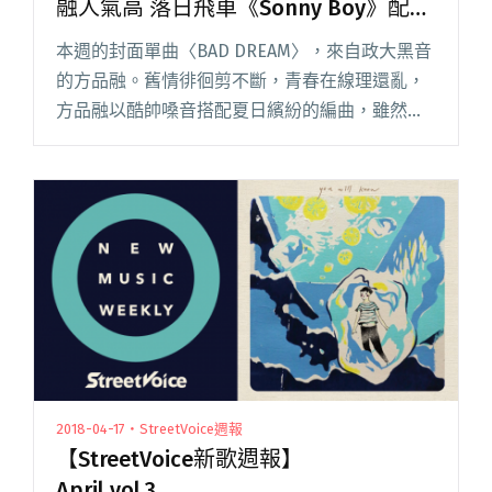
融人氣高 落日飛車《Sonny Boy》配樂
作上線
本週的封面單曲〈BAD DREAM〉，來自政大黑音
的方品融。舊情徘徊剪不斷，青春在線理還亂，
方品融以酷帥嗓音搭配夏日繽紛的編曲，雖然忘
不了的感情像惡夢，但該有的態度絕對少不了。
回聲樂團的翻唱系列走到第三彈，〈溺愛的渴
望〉找來 Vast &閱讀全文 "【StreetVoice新歌週
報】政大黑音方品融人氣高 落日飛車《Sonny
Boy》配樂作上線"
2018-04-17・StreetVoice週報
【StreetVoice新歌週報】
April vol.3