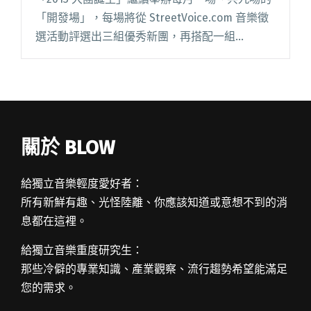
「開發場」，每場將從 StreetVoice.com 音樂徵
選活動評選出三組優秀新團，再搭配一組
SteetVoice 每月推薦之特別嘉賓，與樂迷齊力開
發見證絕妙組合，一同登上 Legacy 閱讀全文
"【2013大團誕生】之【開發場7 】開始售票！"
關於 BLOW
給獨立音樂輕度愛好者：
所有新鮮有趣、光怪陸離、你應該知道或意想不到的消
息都在這裡。
給獨立音樂重度研究生：
那些冷僻的專業知識、產業觀察、流行趨勢希望能滿足
您的需求。