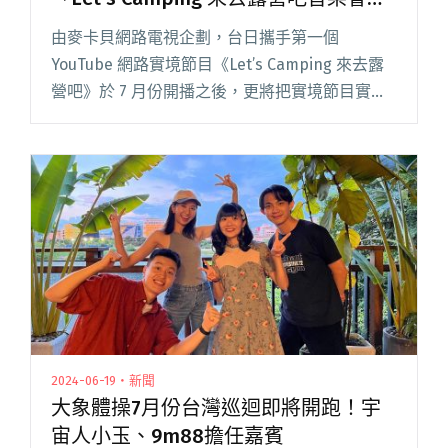
將於9/28、9/29登場！
由麥卡貝網路電視企劃，台日攜手第一個
YouTube 網路實境節目《Let’s Camping 來去露
營吧》於 7 月份開播之後，更將把實境節目實體
化，「Let’s Camping 來去露營吧音樂會」將在 9
月 28、29 日閱讀全文 "宇宙人小玉領軍台日實力
派音樂人！「Let’s Camping 來去露營吧音樂
會」將於9/28、9/29登場！"
2024-06-19・新聞
大象體操7月份台灣巡迴即將開跑！宇
宙人小玉、9m88擔任嘉賓