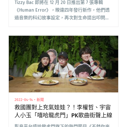
Tizzy Bac 即將在 12 月 20 日推出第 7 張專輯
《Human Error》，暌違四年發行新作，他們透
過音樂的科幻故事設定，再次對生命提出叩問。
專輯將在 12 月 2 日開放預購，正在緊鑼密鼓準備
的他們，搶先在社群上釋出新專輯閱讀全文
"Tizzy Bac睽違四年推出第7張專輯《Human
Error》 與盧律銘、旺福小民等眾多音樂人合作"
2022-04-14・新聞
救國團對上充氣娃娃？！李權哲、宇宙
人小玉「嘻哈龍虎門」PK歌曲街聲上線
影音平台嘻哈龍虎門旗下的熱門節目《不然你來