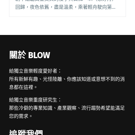
回歸，夜色依舊，盡是溫柔，乘著輕舟駛向第一
位原無意外，望著目的地，咦，那岸邊怎有一男
子沈思？蛋堡 Soft Lipa 時隔近半年，發表哲思單
曲閱讀全文 "【StreetVoice新歌週報】蛋堡、 傻
白、告五人強勢回歸 即時榜三強鼎立"
關於 BLOW
給獨立音樂輕度愛好者：
所有新鮮有趣、光怪陸離、你應該知道或意想不到的消
息都在這裡。
給獨立音樂重度研究生：
那些冷僻的專業知識、產業觀察、流行趨勢希望能滿足
您的需求。
追蹤我們