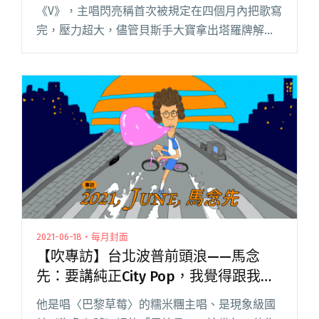
《V》，主唱閃亮稱首次被規定在四個月內把歌寫
完，壓力超大，儘管貝斯手大寶拿出塔羅牌解決
他的「選擇障礙」，專輯還是再拖了兩個月才完
成。首波主打歌〈哈哈〉表達對現況無力的憤
怒，閃亮坦承：「寫這閱讀全文 "怕胖團釋出新
作《V》 主唱閃亮靠塔羅牌解決「歌詞選擇性障
礙」"
2021-06-18・每月封面
【吹專訪】台北波普前頭浪——馬念
先：要講純正City Pop，我覺得跟我現
在能達到的距離還是非常遠
他是唱〈巴黎草莓〉的糯米糰主唱、是現象級國