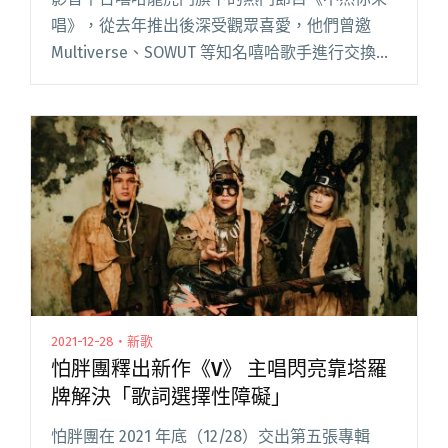
唱》，從去年推出後深受觀眾喜愛，他們曾邀
Multiverse、SOWUT 等知名嘻哈歌手進行交換曲
風大對決，每集做出的歌曲都被觀眾敲碗上架。
近期節目跨出嘻哈圈，邀請了 Karencici、HowZ
閱讀全文 "救國團對上充氣娃娃？！李權哲、宇
宙人小玉「嘻哈龍虎門」PK歌曲街聲上線"
2021-12-28・新歌
怕胖團釋出新作《V》 主唱閃亮靠塔羅
牌解決「歌詞選擇性障礙」
怕胖團在 2021 年底（12/28）交出第五張專輯