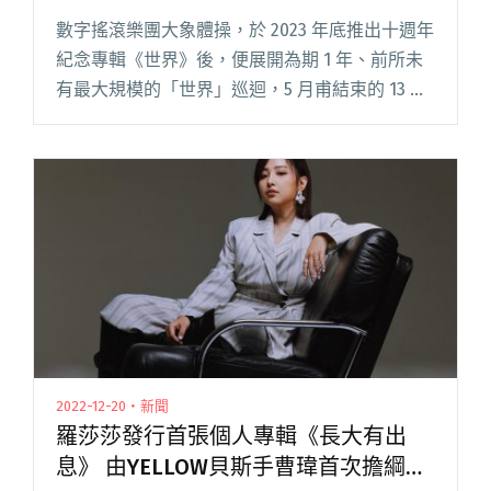
數字搖滾樂團大象體操，於 2023 年底推出十週年
紀念專輯《世界》後，便展開為期 1 年、前所未
有最大規模的「世界」巡迴，5 月甫結束的 13 場
歐洲巡迴幾近全數完售，團員也在巡迴當下收到
金曲獎入圍的消息，開心與海外樂迷一同慶祝。
今年是大閱讀全文 "大象體操7月份台灣巡迴即將
開跑！宇宙人小玉、9m88擔任嘉賓"
2022-12-20・新聞
羅莎莎發行首張個人專輯《長大有出
息》 由YELLOW貝斯手曹瑋首次擔綱製