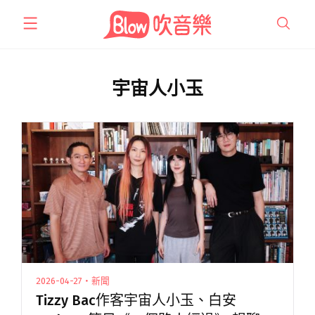
跳
至
主
要
內
宇宙人小玉
容
2026-04-27・新聞
Tizzy Bac作客宇宙人小玉、白安