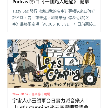
Podcast節目《一個路人經過》 暢聊成
團27年荒謬趣事
Tizzy Bac 發行《說出我的名字》專輯以來口碑好
評不斷，為回饋樂迷，加碼舉辦《說出我的名
字》最終限定場「ACOUSTIC LIVE」。 日前惠婷
與前源特地登上由宇宙人小玉與白安主持的
Podcast 節目《一個路人經過》，小玉與白安一
閱讀全文 "Tizzy Bac作客宇宙人小玉、白安
Podcast節目《一個路人經過》 暢聊成團27年荒
謬趣事"
2024-08-14・音樂節｜現場
宇宙人小玉領軍台日實力派音樂人！
「Let’s Camping 來去露營吧音樂會」