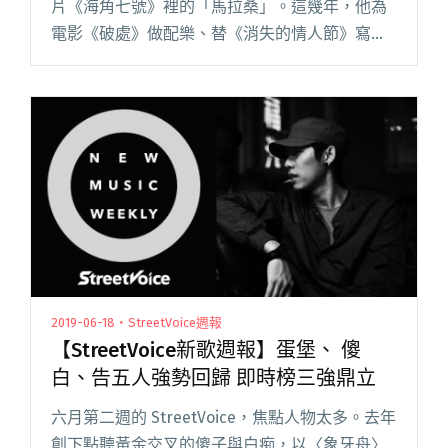
片《海角七號》裡的「馬拉桑」。這幾年，他為
電影《破處》做配樂、替《消失的情人節》寫插
曲，甚至和 9m88 合作〈你朝我的方向走來〉，
不少新生代音樂人將他視作夢幻合作對象。 擁有
多重身份，他是馬念先，閱讀全文 "【吹專訪】
台北波普前頭浪——馬念先：要講純正City Pop，
我覺得跟我現在能達到的距離還是非常遠"
2019-06-18・StreetVoice週報
【StreetVoice新歌週報】蛋堡、 傻
白、告五人強勢回歸 即時榜三強鼎立
六月第二週的 StreetVoice，焦點人物太多。去年
創下點聽黃金交叉的傻子與白痴，以〈象牙舟〉