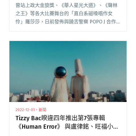
作人
曾站上政大金旋獎、《華人星光大道》、《聲林
之王》等各大比賽舞台的「直白系磁嗓唱作女
伶」羅莎莎，日前發佈與饒舌警察 POPO J 合作
的新曲〈撞牆〉，傾吐人人在面臨瓶頸時，都會
糾結的鬱悶心情，獲得不錯的迴響，也讓歌迷更
加期待她的新專輯。昨日（閱讀全文 "羅莎莎發
行首張個人專輯《長大有出息》 由YELLOW貝斯
手曹瑋首次擔綱製作人"
2022-12-01・新聞
Tizzy Bac睽違四年推出第7張專輯
《Human Error》 與盧律銘、旺福小民
等眾多音樂人合作