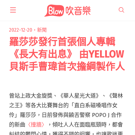
跳
至
主
要
2022-12-20・
新聞
內
羅莎莎發行首張個人專輯
容
《長大有出息》 由YELLOW
貝斯手曹瑋首次擔綱製作人
曾站上政大金旋獎、《華人星光大道》、《聲林
之王》等各大比賽舞台的「直白系磁嗓唱作女
伶」羅莎莎，日前發佈與饒舌警察 POPO J 合作
的新曲
〈撞牆〉
，傾吐人人在面臨瓶頸時，都會
糾結的鬱悶心情，獲得不錯的迴響，也讓歌迷更