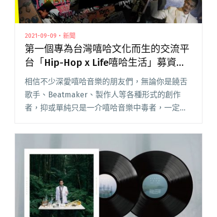
2021-09-09・新聞
第一個專為台灣嘻哈文化而生的交流平
台「Hip-Hop x Life嘻哈生活」募資計
畫火熱進行中
相信不少深愛嘻哈音樂的朋友們，無論你是饒舌
歌手、Beatmaker、製作人等各種形式的創作
者，抑或單純只是一介嘻哈音樂中毒者，一定都
對於 Facebook 上的「Hip-Hop x Life 饒舌音樂
討論社」並不陌生，時常都能在社團內挖掘到閱
讀全文 "第一個專為台灣嘻哈文化而生的交流平
台「Hip-Hop x Life嘻哈生活」募資計畫火熱進行
中"