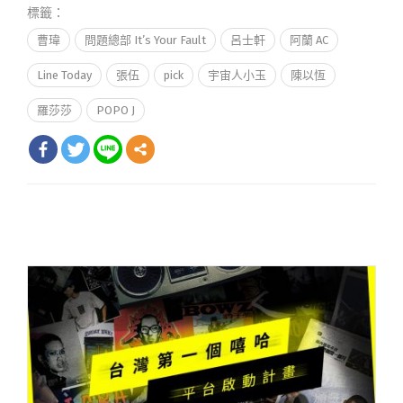
標籤：
曹瑋
問題總部 It’s Your Fault
呂士軒
阿蘭 AC
Line Today
張伍
pick
宇宙人小玉
陳以恆
羅莎莎
POPO J