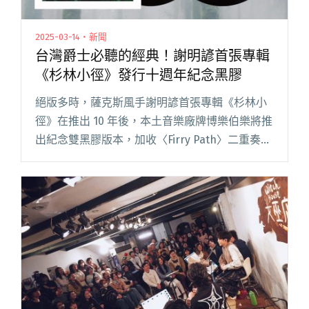
2025-03-14・新聞
台灣爵士必聽的經典！謝明諺首張專輯
《杉林小徑》發行十週年紀念黑膠
絕版多時，薩克斯風手謝明諺首張專輯《杉林小
徑》在推出 10 年後，本土音樂廠牌博樂伯樂將推
出紀念雙黑膠版本，加收〈Firry Path〉二重奏版
現場演出錄音，母帶送到日本東洋化成刻片、壓
製，黑膠封面由究方社操刀裝幀設計，限量生產
500 套閱讀全文 "台灣爵士必聽的經典！謝明諺首
張專輯《杉林小徑》發行十週年紀念黑膠"