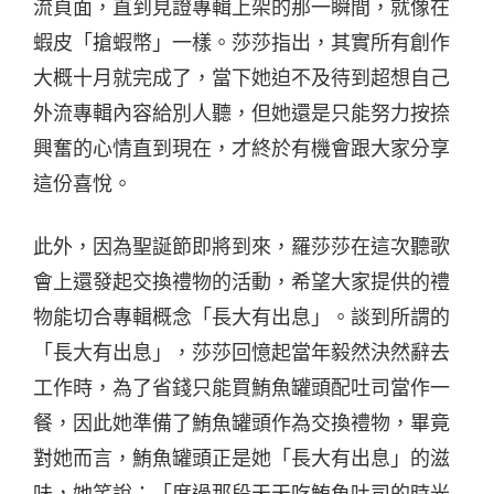
流頁面，直到見證專輯上架的那一瞬間，就像在
蝦皮「搶蝦幣」一樣。莎莎指出，其實所有創作
大概十月就完成了，當下她迫不及待到超想自己
外流專輯內容給別人聽，但她還是只能努力按捺
興奮的心情直到現在，才終於有機會跟大家分享
這份喜悅。
此外，因為聖誕節即將到來，羅莎莎在這次聽歌
會上還發起交換禮物的活動，希望大家提供的禮
物能切合專輯概念「長大有出息」。談到所謂的
「長大有出息」，莎莎回憶起當年毅然決然辭去
工作時，為了省錢只能買鮪魚罐頭配吐司當作一
餐，因此她準備了鮪魚罐頭作為交換禮物，畢竟
對她而言，鮪魚罐頭正是她「長大有出息」的滋