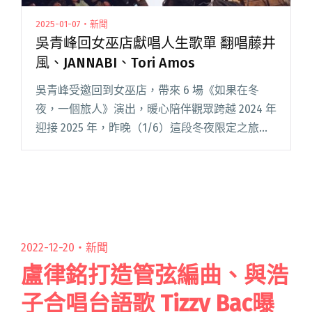
2025-01-07・新聞
吳青峰回女巫店獻唱人生歌單 翻唱藤井
風、JANNABI、Tori Amos
吳青峰受邀回到女巫店，帶來 6 場《如果在冬
夜，一個旅人》演出，暖心陪伴觀眾跨越 2024 年
迎接 2025 年，昨晚（1/6）這段冬夜限定之旅落
下帷幕。 每場演出開始後半小時，青峰都會幽默
提醒「不想浪費時間迷路的人」有機會以半價退
票結束這閱讀全文 "吳青峰回女巫店獻唱人生歌
單 翻唱藤井風、JANNABI、Tori Amos"
2022-12-20・
新聞
盧律銘打造管弦編曲、與浩
子合唱台語歌 Tizzy Bac曝