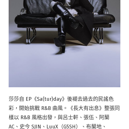
莎莎自 EP《Sa(tur)day》後褪去過去的民謠色
彩，開始挑戰 R&B 曲風。《長大有出息》整張同
樣以 R&B 風格出發，與呂士軒、張伍、阿蘭
AC、史今 SJIN、LuuX（G5SH）、布蘭地、