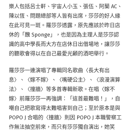
樂人包括呂士軒、宇宙人小玉、張伍、阿蘭 AC、
陳以恆、問題總部等人皆有出席，莎莎的好人緣
在此可見一斑。羅莎莎透露，原先應該於昨日店
休的「醜 Sponge」，也是因為主理人是莎莎認
識的高中學長而大方在店休日出借場地，讓莎莎
的聽歌會得以在自己最愛光顧的酒吧舉行。
羅莎莎一連演唱了專輯同名歌曲〈長大有出
息〉、〈嫁不嫁〉、〈嘴硬公主〉、〈浪漫演算
法〉、〈撞牆〉等多首專輯新歌。在唱〈嫁不
嫁〉前羅莎莎一再強調：「這首最難唱！」，自
嘲自己把歌寫得太難唱害到自己；至於原本是與
POPO J 合唱的〈撞牆〉則因 POPO J 本職警察工
作無法抽空前來，而只有莎莎獨自演出，她笑