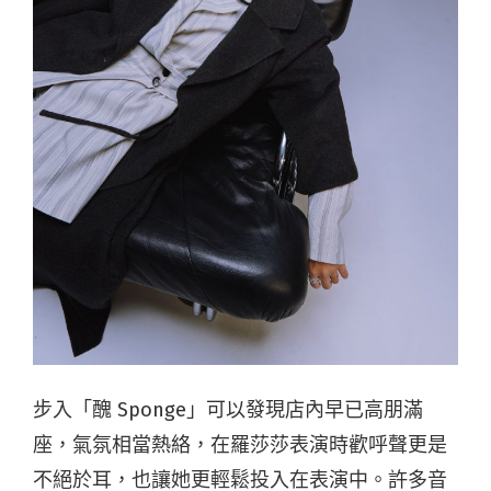
步入「醜 Sponge」可以發現店內早已高朋滿
座，氣氛相當熱絡，在羅莎莎表演時歡呼聲更是
不絕於耳，也讓她更輕鬆投入在表演中。許多音