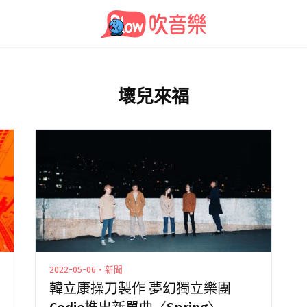
壞兒來福
2022-05-06・新聞
韓立康操刀製作 夢幻獨立樂團