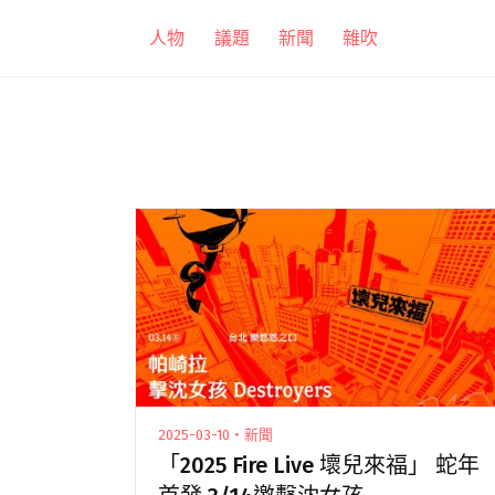
跳
人物
議題
新聞
雜吹
至
主
要
內
容
2025-03-10・新聞
「2025 Fire Live 壞兒來福」 蛇年