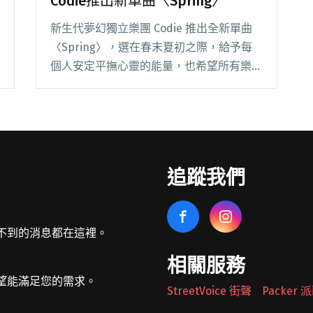
Codie推出新單曲〈Spring〉
新生代夢幻獨立樂團 Codie 推出全新單曲
〈Spring〉，選在春末夏初之際，給予每
個人安定平撫心靈的能量，也希望所有樂迷
在面對疫情尚未停歇的現況，都能注意身體
健康，相信不久回歸正常生活的春天，很快
就會到來。 繼年初單曲〈世界未知的終
點〉閱讀全文 "韓立康操刀製作 夢幻獨立樂
團Codie推出新單曲〈Spring〉"
追蹤我們
不到的消息都在這裡。
相關服務
望能滿足您的需求。
StreetVoice 街聲
Packer