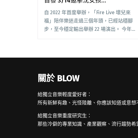
首發 3/14邀擊沈女孩
Destroyers、餵飽豬、帕崎拉參
自 2022 年首度舉辦，「Fire Live 壞兒來
演！
福」陪伴樂迷走過三個年頭，已經站穩腳
步，至今穩定輸出舉辦 22 場演出。 今年
「2025 Fire Live 壞兒來福」正式啟動，
2025 首場將於 3 月 14 日在樂悠悠之口登
場。演閱讀全文 "「2025 Fire Live 壞兒來
福」 蛇年首發 3/14邀擊沈女孩
Destroyers、餵飽豬、帕崎拉參演！"
關於 BLOW
給獨立音樂輕度愛好者：
所有新鮮有趣、光怪陸離、你應該知道或意想
給獨立音樂重度研究生：
那些冷僻的專業知識、產業觀察、流行趨勢希