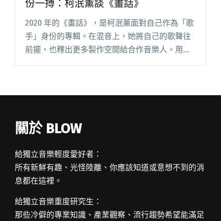
份一搏：柯泯薰談《畫話》
2020 年的《畫話》，是柯泯薰面對自己作為「歌
手」身份的專輯。在混音上，她將自己的歌聲往
前擺，也釋出更多製作空間給合作音樂人。用粉
色畫框框住臉部黑白大特寫，專輯封面早已定格
暗示，她這次要站得比過往都前面，也要退得更
後面，開放自己的輪廓給旁閱讀全文 "【吹專
訪】在五年合約盡頭，以歌手身份一搏：柯泯薰
談《畫話》"
關於 BLOW
給獨立音樂輕度愛好者：
所有新鮮有趣、光怪陸離、你應該知道或意想不到的消
息都在這裡。
給獨立音樂重度研究生：
那些冷僻的專業知識、產業觀察、流行趨勢希望能滿足