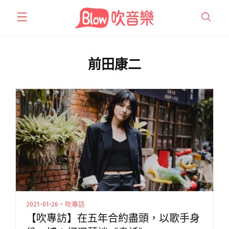
跳
至
主
要
內
前田康二
容
2021-01-26・吹專訪
【吹專訪】在五年合約盡頭，以歌手身