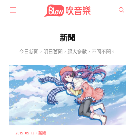
跳
至
主
要
內
新聞
容
今日新聞，明日舊聞，絕大多數，不問不聞。
2015-05-13・新聞