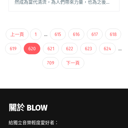
然成為當代清流，為人們帶來力量，也為之後的
台灣音樂奠基，啟發了未來的創作世代。 中華音
樂人交流協會每年主辦民歌演唱會，今年的「民
歌 40」將盛大舉行，閱讀全文 "民歌四十特展系
列 引領樂迷直溯華語流行音樂源頭"
上一頁
1
...
615
616
617
618
619
620
621
622
623
624
...
709
下一頁
關於 BLOW
給獨立音樂輕度愛好者：