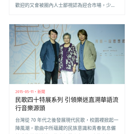
歡迎的又會被圈內人士鄙視認為迎合市場，少有
單位能兩面討喜。自出道初憑著創作才華與亮麗
外貌，廣獲注視的香港唱作人 Yuki Lovey（勞嘉
怡），或許也面對這閱讀全文 "自我反思心靈治
療 Yuki Lovey 遠赴台灣〈尋找稜角〉"
2015-05-11・新聞
民歌四十特展系列 引領樂迷直溯華語流
行音樂源頭
台灣從 70 年代之後發展現代民歌，校園裡掀起一
陣風潮，歌曲中所蘊藏的民族意識和青春氣息儼