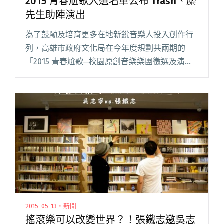
2015 青春尬歌入選名單公布 Trash、麋
先生助陣演出
為了鼓勵及培育更多在地新銳音樂人投入創作行
列，高雄市政府文化局在今年度規劃共兩期的
「2015 青春尬歌─校園原創音樂樂團徵選及演出
發表計畫」。上半年度入選名單已於昨日公布，
分別為 Between THE Savage、Goofy、Huulo閱
讀全文 "2015 青春尬歌入選名單公布 Trash、麋
先生助陣演出"
2015-05-13・新聞
搖滾樂可以改變世界？！張鐵志邀吳志