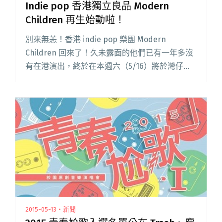
Indie pop 香港獨立良品 Modern
Children 再生始動啦！
別來無恙！香港 indie pop 樂團 Modern
Children 回來了！久未露面的他們已有一年多沒
有在港演出，終於在本週六（5/16）將於灣仔參
與街頭音樂系列演出，與 Kassia Youth、The
Band Express 和閱讀全文 "Indie pop 香港獨立
良品 Modern Children 再生始動啦！"
2015-05-13・新聞