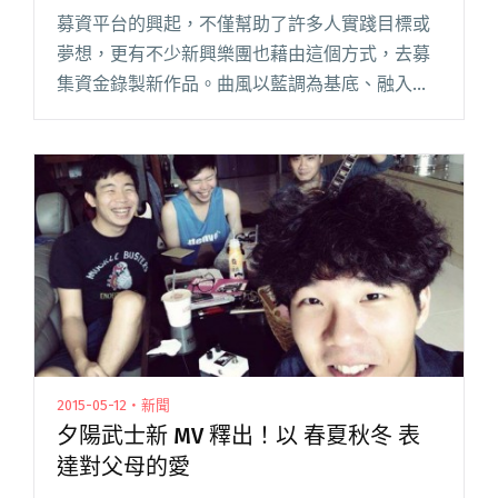
募資平台的興起，不僅幫助了許多人實踐目標或
夢想，更有不少新興樂團也藉由這個方式，去募
集資金錄製新作品。曲風以藍調為基底、融入另
類、民謠及些許龐克所組成的河流樂團，起初有
感於淡水河已被汙染五十年，開始以實際行動，
採用暗喻手法歌唱，緩緩訴說台灣閱讀全文 "河
流樂團啟動治河方案 聽好歌做陣來淨川"
2015-05-12・新聞
夕陽武士新 MV 釋出！以 春夏秋冬 表
達對父母的愛