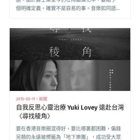
個明確定義，確實不是容易的事。音樂如同語言
一般，在發展和演進中依舊保有其獨特的歷史脈
絡，該如何定義？實在無法與它的歷史脫離關
係。 簡單來說，爵士樂是歐洲的和閱讀全文 "一
分鐘搞懂爵士樂"
2015-05-11・新聞
自我反思心靈治療 Yuki Lovey 遠赴台灣
〈尋找稜角〉
要在香港音樂圈混得好，要比哪裏都困難，偏鋒
另類的永遠被標籤為「地下樂團」，成功受大眾