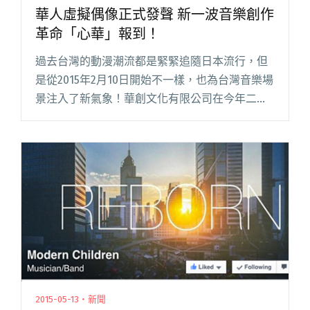
華人虛擬偶像正式發聲 新一波音樂創作
革命「心華」報到！
過去台灣的動漫潮流都是緊緊追隨日本流行，但
是從2015年2月10日開始不一樣，也為台灣音樂場
景注入了新氣象！華創文化有限公司在今年二月
推出了台灣的虛擬偶像歌手「心華」出身自與知
名虛擬偶像「初音未來」系出同門的 VOCALOID
功能系統，她閱讀全文 "華人虛擬偶像正式發聲
新一波音樂創作革命「心華」報到！"
2015-05-13・新聞