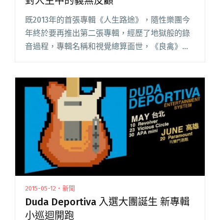
對人生中的義無反顧
既2013年的首張專輯《人生路途》，隨性樂團今
年終於要再推出第二張專輯，經歷了地獄般的錄
音過程，專輯名稱和視覺總算面世，《良禽》即
將在六月與歌迷見面！ 隨性樂團也在粉絲專頁上
寫下了完整的專輯概念，《良禽》出自《三國演
義》：「良禽擇木而棲」，閱讀全文 "隨性新專
輯名稱、封面釋出 《良禽》面對人生中的義無反
顧"
2015-05-12・新聞
Duda Deportiva 入選大團誕生 新專輯
小巡迴開跑