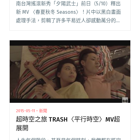
南台灣搖滾新秀「夕陽武士」前日（5/10）釋出
新 MV 〈春夏秋冬 Seasons〉！片中以黑白畫面
處理手法，剪輯了許多平易近人卻感動萬分的生
活片段，真摯地唱出對母親/父親/家人的愛。
2013 年成立於台灣高雄，夕陽武士主要以台語創
作，成閱讀全文 "夕陽武士新 MV 釋出！以 春夏
秋冬 表達對父母的愛"
2015-05-11・新聞
超時空之旅 TRASH〈平行時空〉MV超
展開