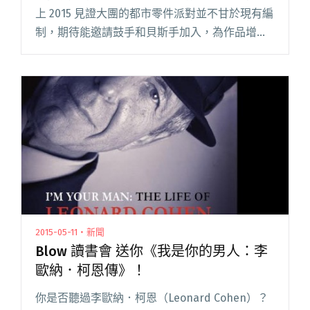
上 2015 見證大團的都市零件派對並不甘於現有編
制，期待能邀請鼓手和貝斯手加入，為作品增添
更多不同的風味。 來自台中的都市零件派對，是
一組女主唱和雙吉他的編制，他們透過流暢的旋
律、和諧的和聲，創造閱讀全文 "徵樂手！都市
零件派對尋找鼓手 貝斯手"
2015-05-11・新聞
Blow 讀書會 送你《我是你的男人：李
歐納．柯恩傳》！
你是否聽過李歐納．柯恩（Leonard Cohen）？