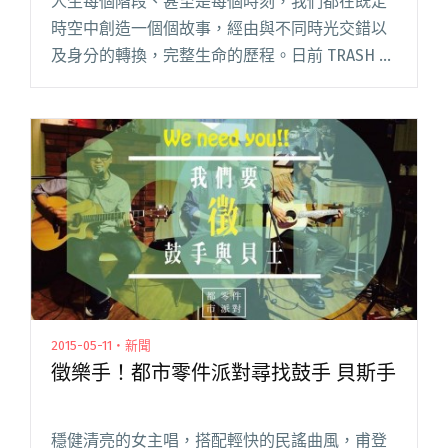
人生每個階段、甚至是每個時刻，我們都在既定
時空中創造一個個故事，經由與不同時光交錯以
及身分的轉換，完整生命的歷程。日前 TRASH 吉
他手頤原因緣際會找到與自己長相極為相似的
「分身」，這次主唱阿夜則在〈平行時空〉MV
中，穿梭了人生每個重要閱讀全文 "超時空之旅
TRASH〈平行時空〉MV超展開"
2015-05-11・新聞
徵樂手！都市零件派對尋找鼓手 貝斯手
穩健清亮的女主唱，搭配輕快的民謠曲風，甫登