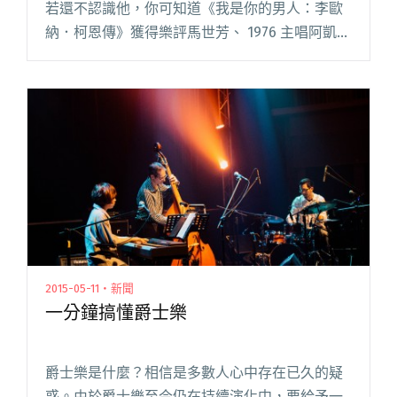
若還不認識他，你可知道《我是你的男人：李歐
納．柯恩傳》獲得樂評馬世芳、 1976 主唱阿凱以
及客家歌王林生祥一致推薦？甚至從 StreetVoice
音樂總監小樹到《聲音與憤怒》作者張鐵閱讀全
文 "Blow 讀書會 送你《我是你的男人：李歐納．
柯恩傳》！"
2015-05-11・新聞
一分鐘搞懂爵士樂
爵士樂是什麼？相信是多數人心中存在已久的疑
惑。由於爵士樂至今仍在持續演化中，要給予一