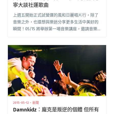
寧大談社運歌曲
上週五開始正式試營運的風和日麗唱片行，除了
音樂之外，也還想與樂迷分享更多生活中美好的
瞬間！05/15 將舉辦第一場音樂講座，邀請音樂
與文化評論人張鐵志，以及民謠歌手吳志寧展開
精彩對談，以「聲音與憤怒」為主題，分享一首
首曾影響過他們的音樂，並閱讀全文 "搖滾樂可
以改變世界？！張鐵志邀吳志寧大談社運歌曲"
2015-05-12・新聞
Damnkidz：龐克是叛逆的個體 但所有