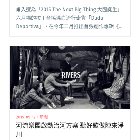
甫入選為「2015 The Next Big Thing 大團誕生」
六月場的拉丁台搖混血流行奇貨「Duda
Deportiva」，在今年二月推出首張創作專輯《Tú
y yo contra el barrio》後，終於要展開發片小巡
迴，他們將閱讀全文 "Duda Deportiva 入選大團
誕生 新專輯小巡迴開跑"
2015-05-12・新聞
河流樂團啟動治河方案 聽好歌做陣來淨
川