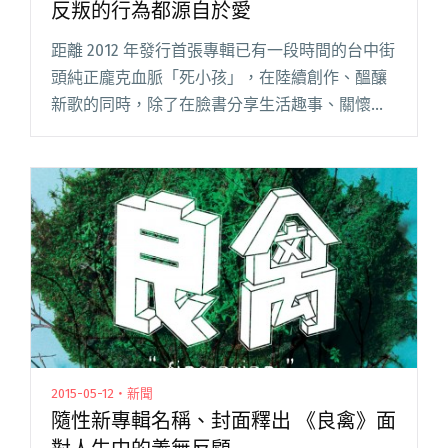
反叛的行為都源自於愛
距離 2012 年發行首張專輯已有一段時間的台中街
頭純正龐克血脈「死小孩」，在陸續創作、醞釀
新歌的同時，除了在臉書分享生活趣事、關懷社
會之外，也會放上新歌錄製的影片跟大家分享。
繼 2015 大港開唱釋出兩首新歌後，未來也將有專
場演出！ 文｜閱讀全文 "Damnkidz：龐克是叛逆
的個體 但所有反叛的行為都源自於愛"
2015-05-12・新聞
隨性新專輯名稱、封面釋出 《良禽》面