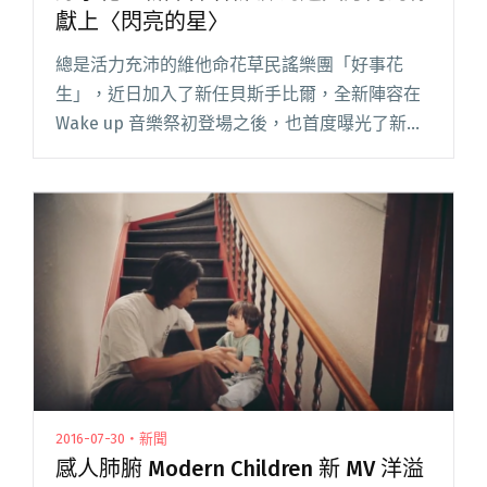
獻上〈閃亮的星〉
總是活力充沛的維他命花草民謠樂團「好事花
生」，近日加入了新任貝斯手比爾，全新陣容在
Wake up 音樂祭初登場之後，也首度曝光了新歌
〈閃亮的星〉，在輕快的旋律中，鼓勵每個迷失
方向的人。 好事花生擅長用歡樂的民謠曲風，譜
寫大家在生活中時常碰閱讀全文 "好事花生新陣
容唱新歌 為迷失方向的你獻上〈閃亮的星〉"
2016-07-30・新聞
感人肺腑 Modern Children 新 MV 洋溢