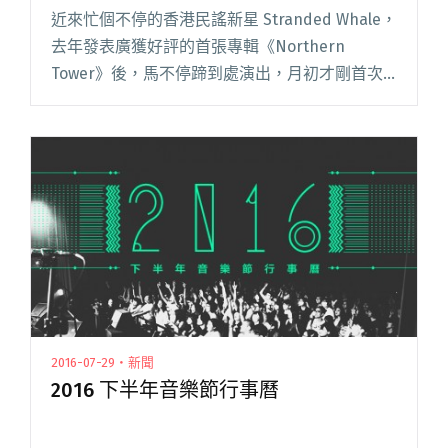
近來忙個不停的香港民謠新星 Stranded Whale，
去年發表廣獲好評的首張專輯《Northern
Tower》後，馬不停蹄到處演出，月初才剛首次
到台灣參與嘉義 Wake Up 覺醒音樂祭，並與台灣
名團 Cicada 舉行一場專場聯演，閱讀全文
"Stranded Whale 主將 Jabin Law 處男專輯
《The Suns》發佈音樂會"
2016-07-29・新聞
2016 下半年音樂節行事曆