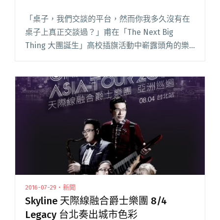
「桌子，我們交談的平台，然而你我多久沒有在
桌子上真正交談過？」甫在「The Next Big
Thing 大團誕生」高校插旗活動中嶄露頭角的樂
團非賣品，即將於 8/14 在 legacy mini 舉辦專場
表演「桌（我想和你好好談一談）」閱讀全文
"跳脫單一感官體驗 非賣品挑戰專場演出"
2016-07-29・新聞
Skyline 天際線融合爵士樂團 8/4
Legacy 台北奏出城市色彩