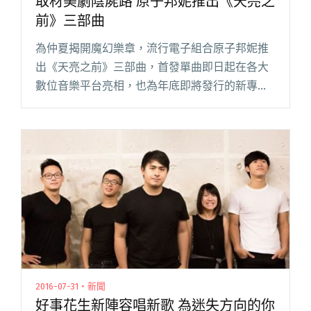
取材美劇陰屍路 原子邦妮推出《天亮之
前》三部曲
為仲夏揭開魔幻樂章，流行電子組合原子邦妮推
出《天亮之前》三部曲，首發單曲即日起在各大
數位音樂平台亮相，也為年底即將發行的新專輯
預告暖身！ 「天亮三部曲」靈感來自於兩位成員
的最愛美劇「陰屍路（The Walking Dead）」，
與平日的生活閱讀全文 "取材美劇陰屍路 原子邦
妮推出《天亮之前》三部曲"
2016-07-31・新聞
好事花生新陣容唱新歌 為迷失方向的你