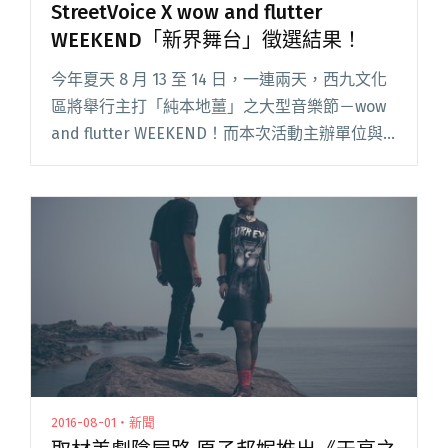
StreetVoice X wow and flutter
WEEKEND「新界舞台」徵選結果！
今年夏天 8 月 13 至 14 日，一連兩天，西九文化
區將舉行主打「純本地薑」之大型音樂節－wow
and flutter WEEKEND！而本次活動主辦單位與
StreetVoice 合作舉行徵選活動，徵選 2 組單位踏
上「新界舞台」。閱讀全文 "StreetVoice X wow
and flutter WEEKEND「新界舞台」徵選結果！"
2016-08-01・新聞