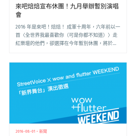
來吧焙焙宣布休團！九月舉辦暫別演唱
會
2016 年是來吧！焙焙！ 成軍十周年，六年前以一
首〈全世界我最喜歡你（可是你都不知道）〉走
紅樂壇的他們，卻選擇在今年暫別休團，將於
9/2、9/4 在台北 THE WALL 舉辦「我自願的奉
獻：來吧！焙焙！的十年暫別」演出，兩天分別
為插電閱讀全文 "來吧焙焙宣布休團！九月舉辦
暫別演唱會"
2016-08-01・新聞