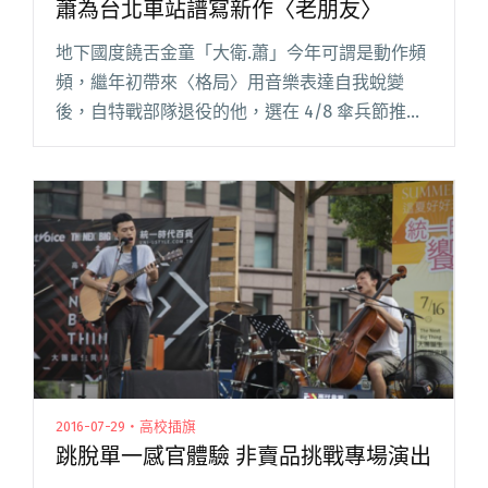
蕭為台北車站譜寫新作〈老朋友〉
地下國度饒舌金童「大衛.蕭」今年可謂是動作頻
頻，繼年初帶來〈格局〉用音樂表達自我蛻變
後，自特戰部隊退役的他，選在 4/8 傘兵節推出
紀念單曲〈空降〉，傳達特戰精神和兄弟間的革
命情感；5/20 當天更以一曲甜蜜情歌〈她是我的
菜〉擄獲眾人芳心。閱讀全文 "在歲月的路口處
依舊穩穩地站著 大衛.蕭為台北車站譜寫新作〈老
朋友〉"
2016-07-29・高校插旗
跳脫單一感官體驗 非賣品挑戰專場演出