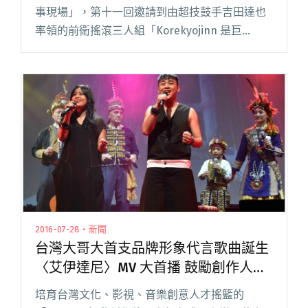
事現場」，第十一回邀請到由超技鼓手吉田達也
率領的前衛搖滾三人組「Korekyojinn 是巨
人」，遙不可及的即興三重奏功力，非得親身受
教不可。另一組共演樂團是來自高雄、由絹窩 –
閱讀全文 "巨人般的壓倒性存在！日本前衛搖滾
樂團強勢登台"
2016-07-28・新聞
台灣大哥大首支品牌形象代言歌曲誕生
〈艾伊達尼〉MV 大首播 鼓勵創作人勇
敢追夢
培育台灣文化、影視、音樂創意人才搖籃的