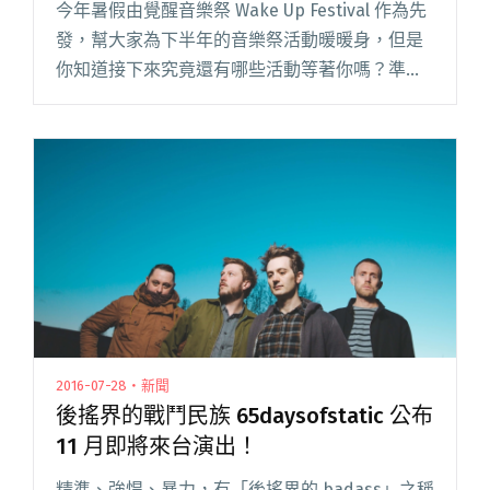
今年暑假由覺醒音樂祭 Wake Up Festival 作為先
發，幫大家為下半年的音樂祭活動暖暖身，但是
你知道接下來究竟還有哪些活動等著你嗎？準備
好你的荷包，準備好你的假，一起來瞧瞧！
8/12(五)-8/14(日) 搖滾本事閱讀全文 "2016 下半
年音樂節行事曆"
2016-07-28・新聞
後搖界的戰鬥民族 65daysofstatic 公布
11 月即將來台演出！
精準、強悍、暴力，有「後搖界的 badass」之稱