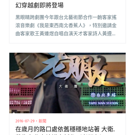
幻穿越劇即將登場
黑眼睛跨劇團今年跟台北藝術節合作一齣客家搖
滾音樂劇《我是東西南北香蕉人》，特別邀請金
曲客家歌王黃連煜自唱自演天才客家詩人黃遵
憲，這是一場有動畫、偶戲、真人秀、搖滾音樂
的客家元素音樂劇，將以 Live Band 與奇幻穿越
劇開創客家搖滾音樂劇閱讀全文 "黃連煜自唱自
演天才客家詩人 跨時空奇幻穿越劇即將登場"
2016-07-29・新聞
在歲月的路口處依舊穩穩地站著 大衛.