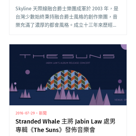
Skyline 天際線融合爵士樂團成軍於 2003 年，是
台灣少數始終秉持融合爵士風格的創作樂團，音
樂充滿了濃厚的都會風格。成立十三年來歷經國
內外許多大型爵士音樂節演出與 live house 的淬
鍊，音樂觸角也持續從爵士、流行、放客、拉丁
閱讀全文 "Skyline 天際線融合爵士樂團 8/4
Legacy 台北奏出城市色彩"
2016-07-29・新聞
Stranded Whale 主將 Jabin Law 處男
專輯《The Suns》發佈音樂會