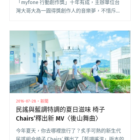
「myfone 行動創作獎」十年有成，主辦單位台
灣大哥大為一圓得獎創作人的音樂夢，不惜斥資
百萬製作費，歷時 4 個月，拍攝第一支原創歌曲
〈艾伊達尼〉MV，歌曲因充滿溫暖與正向的能
量，未來將成為台灣大哥大閱讀全文 "台灣大哥
大首支品牌形象代言歌曲誕生〈艾伊達尼〉MV 大
首播 鼓勵創作人勇敢追夢"
2016-07-28・新聞
民謠與藍調特調的夏日滋味 椅子
Chairs’釋出新 MV〈後山舞曲〉
今年夏天，你去哪裡旅行了？炙手可熱的新生代
民謠組合椅子 Chairs’ 釋出了「藍調搖滾」版本的