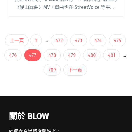
〈後山舞曲〉MV，單曲也在 StreetVoice 等平台
同步上線。 〈後山舞曲〉是椅子在 2014 單車環
島之旅後寫下的歌曲，結合民謠與藍調曲閱讀全
文 "民謠與藍調特調的夏日滋味 椅子 Chairs’釋出
新 MV〈後山舞曲〉"
上一頁
1
...
472
473
474
475
476
477
478
479
480
481
...
709
下一頁
關於 BLOW
給獨立音樂輕度愛好者：