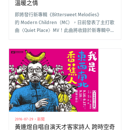
溫暖之情
即將發行新專輯《Bittersweet Melodies》
的 Modern Children（MC），日前發表了主打歌
曲〈Quiet Place〉MV！此曲將收錄於新專輯中，
而這張專輯也是 MC 在吉他手年初離世後，為了
紀念同伴所推出的作品閱讀全文 "感人肺腑
Modern Children 新 MV 洋溢溫暖之情"
2016-07-29・新聞
黃連煜自唱自演天才客家詩人 跨時空奇