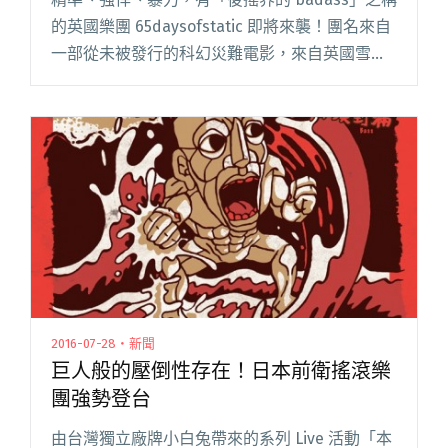
的英國樂團 65daysofstatic 即將來襲！團名來自
一部從未被發行的科幻災難電影，來自英國雪菲
爾的 65daysofstatic 對台灣樂迷而言絕對不是陌
生的名字，雖然被稱作「靜止6閱讀全文 "後搖界
的戰鬥民族 65daysofstatic 公布 11 月即將來台演
出！"
2016-07-28・新聞
巨人般的壓倒性存在！日本前衛搖滾樂
團強勢登台
由台灣獨立廠牌小白兔帶來的系列 Live 活動「本