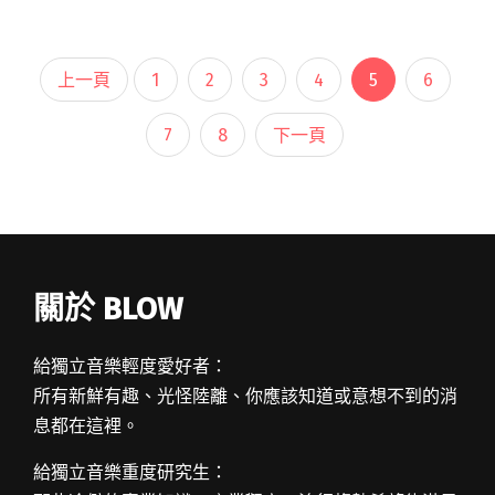
墊，覺醒音樂祭的毛巾，上週火球祭的手環⋯⋯
等，也見到不少買了閱讀全文 "【現場】香格里
拉在哪裡？就在風和日麗連連看"
上一頁
1
2
3
4
5
6
7
8
下一頁
關於 BLOW
給獨立音樂輕度愛好者：
所有新鮮有趣、光怪陸離、你應該知道或意想不到的消
息都在這裡。
給獨立音樂重度研究生：