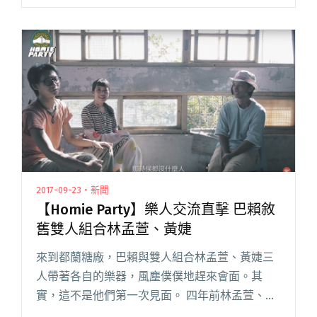
Legacy MAX 正式成果發表。由金曲歌后艾怡良領
軍，全能創作歌手 閱讀全文 "【Homie Party】五
組樂人歷時一個月交流 成果發表三千人共襄盛
舉"
2017-09-23・新聞
【Homie Party】樂人交流直擊 巴賴敘
舊雙人組合林孟萱、黃婕
來到都蘭糖廠，巴賴與雙人組合林孟萱、黃婕三
人帶著各自的樂器，風塵僕僕地趕來會面。其
實，這不是他們第一次見面。 四年前林孟萱、黃
婕來到都蘭「好的‧窩 Homestay」參加一個用