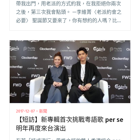
帶我出門，用老派的方式約我，在我拒絕你兩次
之後，第三次我會點頭。 —李維菁〈老派約會之
必要〉 聖誕節又要來了，你有想約的人嗎？比起
華麗的盛裝邀約，今年要不要試試看老派的約
會？不去高級餐廳，我們用最簡樸的方式，一起
去聽場表演，或許可以在最後一閱讀全文 "聖誕
節來場老派約會吧！柴郡貓、脆弱少女組在四四
南村陪你到平安夜"
2017-12-07・新聞
【短訪】新專輯首次挑戰粵語歌 per se
明年再度來台演出