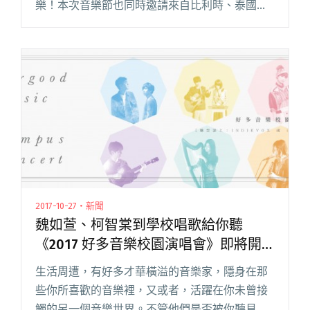
樂！本次音樂節也同時邀請來自比利時、泰國等
外媒共襄盛舉。以下簡單介紹這些媒體，並整理
出他們以及 StreerVoice 街聲音樂總監小樹推薦
的音樂人名單，號召閱讀全文 "貴人散步，外媒
矚目！演出音樂人推薦名單"
2017-10-27・新聞
魏如萱、柯智棠到學校唱歌給你聽
《2017 ​好多音樂校園演唱會》即將開
賣
生活周遭，有好多才華橫溢的音樂家，隱身在那
些你所喜歡的音樂裡，又或者，活躍在你未曾接
觸的另一個音樂世界。不管他們是否被你聽見