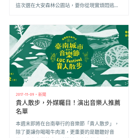
這次選在大安森林公園站，要你從現實煩悶逃
脫，來音樂的世界裡找出口！活動由風和日麗旗
下子廠牌 Dear Musik 承辦，兩週呈現不閱讀全
文 "為自己，快找出口！2017 出口音樂節連續兩
週要你「樂」來「樂」快樂"
2017-11-09・新聞
貴人散步，外媒矚目！演出音樂人推薦
名單
本週末即將在台南舉行的音樂節「貴人散步」，
除了要讓你喝喝牛肉湯，更重要的是聽聽好音