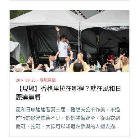
創作換宿的活動，那時候他們玩的曲風和現在不
太相似，也還沒加入手風閱讀全文 "【Homie
Party】樂人交流直擊 巴賴敘舊雙人組合林孟
萱、黃婕"
2017-09-20・現場直擊
【現場】香格里拉在哪裡？就在風和日
麗連連看
風和日麗連連看第三屆，雖然天公不作美，不過
前行的歌迷依舊不少，個個裝備齊全。從雨衣到
雨鞋、拖鞋，大抵可以知道來參與的人還去過什
麼樣的場合：Fuji Rock 的雨衣，愛愛搖滾的野餐