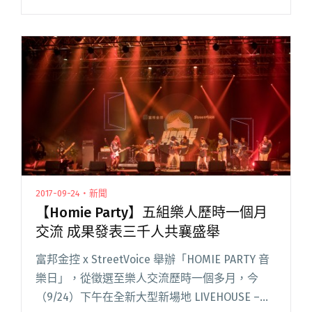
排行榜常勝軍。 年初至小河岸看他們演出，已是
爆滿狀態。當時主唱潘雲安在台上閱讀全文
"【專訪】迷霧之子：告五人"
2017-09-24・新聞
【Homie Party】五組樂人歷時一個月
交流 成果發表三千人共襄盛舉
富邦金控 x StreetVoice 舉辦「HOMIE PARTY 音
樂日」，從徵選至樂人交流歷時一個多月，今
（9/24）下午在全新大型新場地 LIVEHOUSE –