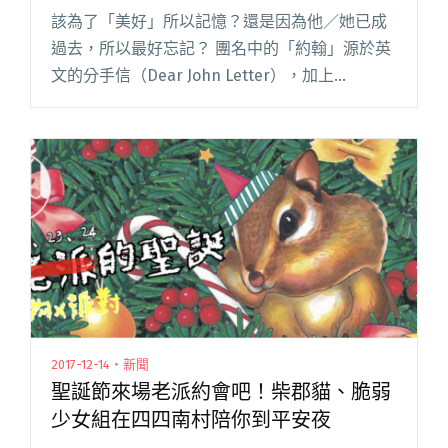
該為了「美好」所以記憶？還是因為他／她已成
過去，所以最好忘記？ 團名中的「約翰」源於英
文的分手信（Dear John Letter），加上
「甜」，指為時時刻刻提醒你生命中的每個「美
好的過去」。 甜約翰 Sweet John 的甜，原來是
苦藥閱讀全文 "【專訪】苦藥的糖衣：甜約翰"
2017-12-14・新聞
聖誕節來場老派約會吧！柴郡貓、脆弱
少女組在四四南村陪你到平安夜