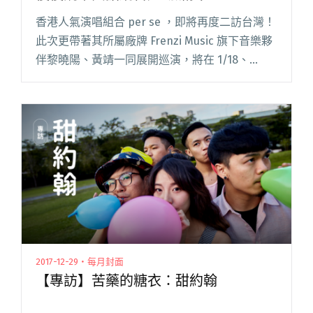
香港人氣演唱組合 per se ，即將再度二訪台灣！
此次更帶著其所屬廠牌 Frenzi Music 旗下音樂夥
伴黎曉陽、黃靖一同展開巡演，將在 1/18、
1/19、1/21 在台北與高雄進行《出走台灣之旅》
小巡迴，三場演出分別為三個不同的主閱讀全文
"per se與廠牌夥伴們來台演出 黃玠瑋、慢慢說樂
團擔綱台北場嘉賓"
2017-12-29・每月封面
【專訪】苦藥的糖衣：甜約翰