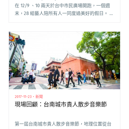
在 12/9 、10 兩天於台中市民廣場開跑，一個週
末，28 組藝人陪所有人一同度過美好的假日。 甫
公布 2017 a Simple Day 演出陣容，除了魏如
萱、楊乃文等外，還有閱讀全文 "a Simple Day
演出陣容全曝 三組你該聽聽的台中新生代主場樂
人"
2017-11-23・新聞
現場回顧：台南城市貴人散步音樂節
第一屆台南城市貴人散步音樂節，地理位置從台