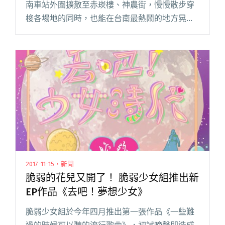
南車站外圍擴散至赤崁樓、神農街，慢慢散步穿
梭各場地的同時，也能在台南最熱鬧的地方晃
晃、配蜷尾家冰淇淋、牛肉湯。肚子填飽了，這
兩日的台南，還有各種音樂能填飽耳朵。 貴人散
步和其他音樂節不同的是，並不完閱讀全文 "現
場回顧：台南城市貴人散步音樂節"
2017-11-15・新聞
脆弱的花兒又開了！ 脆弱少女組推出新
EP作品《去吧！夢想少女》
脆弱少女組於今年四月推出第一張作品《一些難