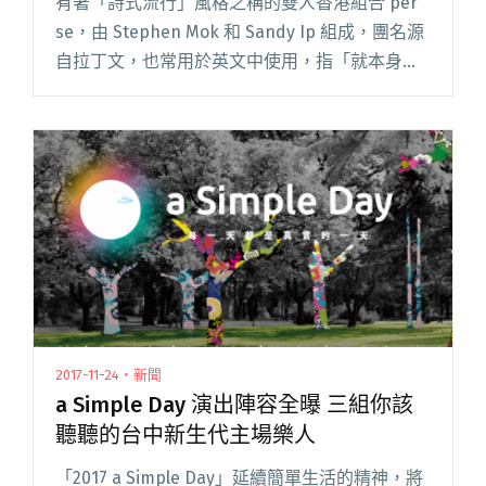
有著「詩式流行」風格之稱的雙人香港組合 per
se，由 Stephen Mok 和 Sandy Ip 組成，團名源
自拉丁文，也常用於英文中使用，指「就本身來
說」，希望音樂不受限制，能自成一格解釋。 害
羞的 per se 累積不少作品，卻只閱讀全文 "【短
訪】新專輯首次挑戰粵語歌 per se明年再度來台
演出"
2017-11-24・新聞
a Simple Day 演出陣容全曝 三組你該
聽聽的台中新生代主場樂人
「2017 a Simple Day」延續簡單生活的精神，將