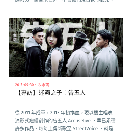
了，他們都是一群熱愛音樂的優秀音樂家，好多
音樂，想要介紹好多音樂，一起享受好多音樂。
好多音樂 forgood mu閱讀全文 "魏如萱、柯智棠
到學校唱歌給你聽 《2017 ​好多音樂校園演唱會》
即將開賣"
2017-09-30・吹專訪
【專訪】迷霧之子：告五人
從 2011 年成軍，2017 年初換血，現以雙主唱表
演形式繼續創作的告五人 Accusefive.，早已累積
許多作品，每每上傳新歌至 StreetVoice ，就是