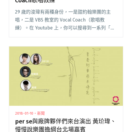
Coach歌唱教練
29 歲的浚瑋有兩種身份，一是甜約翰樂團的主
唱，二是 VBS 教室的 Vocal Coach（歌唱教
練）。在 Youtube 上，你可以搜尋到一系列「歌
神幫幫忙」的影片，片中的浚瑋透過模仿宋冬
野、周杰倫等人唱歌，進行歌唱教學。舞台上溫
柔深情閱讀全文 "甜約翰主唱浚瑋的另一個身
份：Vocal Coach歌唱教練"
2018-01-10・新聞
per se與廠牌夥伴們來台演出 黃玠瑋、
慢慢說樂團擔綱台北場嘉賓