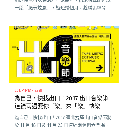
過的時候可以聽的流行歌曲》，初試啼聲即造成
一股「脆弱炫風」，短短幾個月，趁勝追擊發行
新作《去吧！夢想少女》。 收錄三首新曲〈夢想
少女〉、〈我不喜歡你的＿＿〉、〈不值得一提
的孤單〉，更收錄每次表演開頭閱讀全文 "脆弱
的花兒又開了！ 脆弱少女組推出新EP作品《去
吧！夢想少女》"
2017-11-13・新聞
為自己，快找出口！2017 出口音樂節
連續兩週要你「樂」來「樂」快樂
為自己，快找出口！2017 臺北捷運出口音樂節將
於 11 月 18 日及 11 月 25 日連續兩個週六登場，