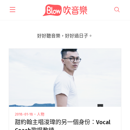
跳
至
主
要
內
好好聽音樂，好好過日子。
容
2018-01-18・人物
甜約翰主唱浚瑋的另一個身份：Vocal