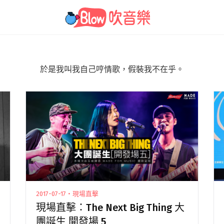
於是我叫我自己哼情歌，假裝我不在乎。
2017-07-17・現場直擊
現場直擊：The Next Big Thing 大
團誕生 開發場 5