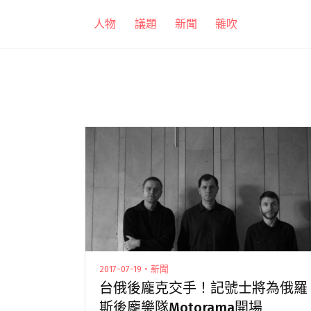
跳
人物
議題
新聞
雜吹
至
主
要
內
容
2017-07-19・新聞
台俄後龐克交手！記號士將為俄羅
斯後龐樂隊Motorama開場