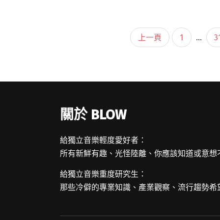
拿大獨立搖滾女神 Feist、在台灣人氣響亮
的 Hel閱讀全文 "第十屆Clockenflap公布首
波演出陣容 包括：Massive Attack、
上一頁
1
...
3
Feist、Hello Nico"
關於 BLOW
給獨立音樂輕度愛好者：
所有新鮮有趣、光怪陸離、你應該知道或意想
給獨立音樂重度研究生：
那些冷僻的專業知識、產業觀察、流行趨勢希