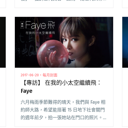
前已不能不看見」。評審過程絕對公正，沒
有配獎的問題，一定要每一位評審都發言，
表達自己的想法過後才進行投票，因此多數
獎項在第一輪投票閱讀全文 "金曲評審總召
黃韻玲：草東三項得獎都以壓倒性的票數獲
勝"
2017-06-20・每月封面
【專訪】 在我的小太空繼續飛：
Faye
六月梅雨季節難得的晴天，我們與 Faye 相
約師大路，希望能搭著 15 日地下社會關門
的週年前夕，拍一張她站在門口的照片。正
擔心光線變化、師大人潮與午後陣雨之際，