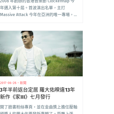
2008 年創辦的香港音樂節 Clockenflap 今
年邁入第十屆。首波演出名單，主打
Massive Attack 今年在亞洲的唯一專場，
以及 Feist、Ibibio Sound Machine、
Tinariwen 等國際知名樂隊。除閱讀全文
"Clockenflap策展人Justin：現在正是邀請
Hello Nico登上國際音樂節的好時機！"
2017-06-28・新聞
3年半前返台定居 羅大佑暌違13年
新作《家III》七月發行
開了臉書粉絲專頁，並在金曲獎上擔任壓軸
頒獎人的羅大佑要發新專輯了。距離上張