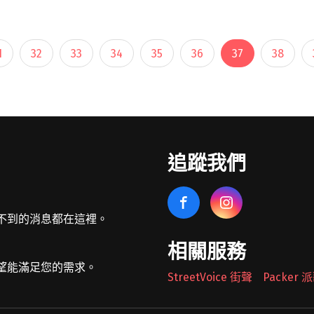
在鱔魚意麵對面，Faye 轉身過馬路，連招
呼還沒打完，劈頭就問，看到地下社會變閱
讀全文 "【專訪】 在我的小太空繼續飛：
1
32
33
34
35
36
37
38
Faye"
追蹤我們
不到的消息都在這裡。
相關服務
望能滿足您的需求。
StreetVoice 街聲
Packer