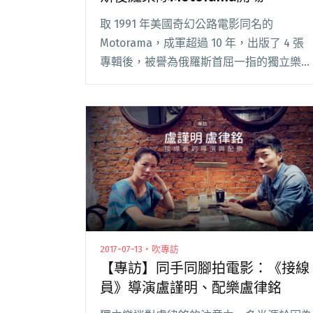
取 1991 年美國奇幻公路電影同名的
Motorama，成軍超過 10 年，出版了 4 張
專輯後，被譽為俄羅斯首屈一指的獨立樂
隊。2011 年，他們走出神秘遙遠的家鄉——
俄羅斯頓河畔羅斯托夫，年年排滿歐陸巡演
行程，寫下「cold wave閱讀全文 "台俄後
龐克交手！記號士將為俄羅斯後龐樂隊
Motorama開場"
2017-07-13・吹專訪
【專訪】同手同腳拍電影：《接線
員》導演盧謹明、配樂盧律銘