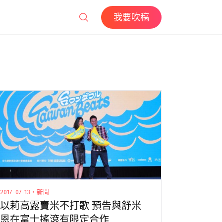
我要吹稿
2017-07-13・新聞
以莉高露賣米不打歌 預告與舒米
恩在富士搖滾有限定合作