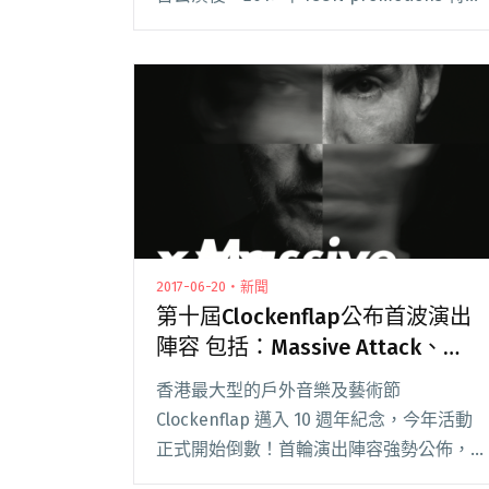
邀請了京都出身的爵士後搖大團——jizue
來台演出，並找了體熊專科一同上台。 jizu
閱讀全文 "成團十年首次在台公演！京都後
搖大團jizue將與體熊專科共演"
2017-06-20・新聞
第十屆Clockenflap公布首波演出
陣容 包括：Massive Attack、
Feist、Hello Nico
香港最大型的戶外音樂及藝術節
Clockenflap 邁入 10 週年紀念，今年活動
正式開始倒數！首輪演出陣容強勢公佈，包
括英倫 Trip-Hop 傳奇 Massive Attack、加