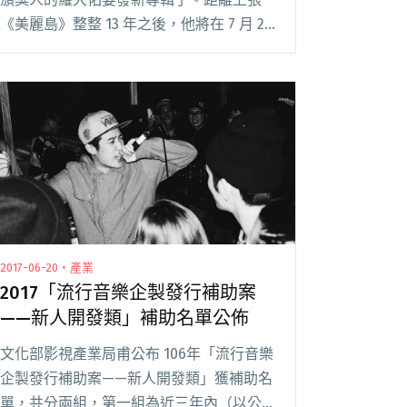
《美麗島》整整 13 年之後，他將在 7 月 26
日推出第八張個人全新專輯《家III》。 首
波同名主打〈家(III)〉，是羅大佑繼 1984
年第三張個人專輯《家》閱讀全文 "3年半
前返台定居 羅大佑暌違13年新作《家III》
七月發行"
2017-06-20・產業
2017「流行音樂企製發行補助案
——新人開發類」補助名單公佈
文化部影視產業局甫公布 106年「流行音樂
企製發行補助案——新人開發類」獲補助名
單，共分兩組，第一組為近三年內（以公告