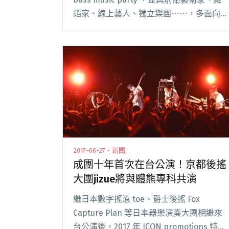
蹈家、線上藝人、獨立樂團⋯⋯，多面向合
作的 DJ／電子音樂製作人 Dizparity ，將於
2017 年 7 月 7 日正式發閱讀全文 "曾和黃玠
瑋、潘雲安合作 電子樂人Dizparity推出首
張專輯《Night Phase 夜相》"
2017-06-27・新聞
成團十年首次在台公演！京都後搖
大團jizue將與體熊專科共演
繼日本數字搖滾 toe、爵士後搖 Fox
Capture Plan 等日本器樂演奏大團相繼來
台公演後，2017 年 ICON promotions 特別