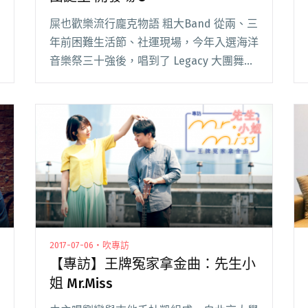
屎也歡樂流行龐克物語 粗大Band 從兩、三
年前困難生活節、社運現場，今年入選海洋
音樂祭三十強後，唱到了 Legacy 大團舞
台，粉絲專頁破三千讚。只能說，粗大
Band 的 2017 年真是福星高照阿。 這四個
男孩子，彈著標準暢快的流行龐克閱讀全文
"現場直擊：The Next Big Thing 大團誕生
開發場 5"
2017-07-06・吹專訪
【專訪】王牌冤家拿金曲：先生小
姐 Mr.Miss