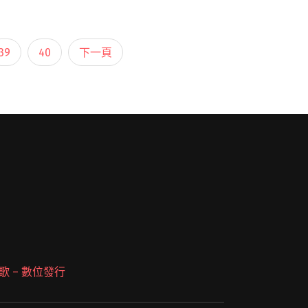
四件式搖滾編制唱著〈我最討厭搖滾樂〉，
批判商業收編搖滾的反叛。 初聽他們的
歌，你很難不閱讀全文 "現場直擊：The
39
40
下一頁
Next Big Thing 大團誕生 開發場 4"
 派歌 – 數位發行