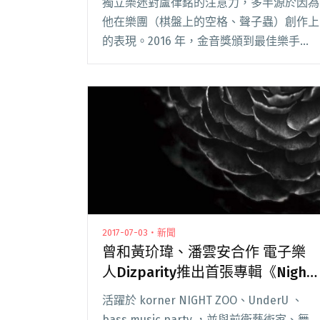
獨立樂迷對盧律銘的注意力，多半源於因為
他在樂團（棋盤上的空格、聲子蟲）創作上
的表現。2016 年，金音獎頒到最佳樂手
獎，坐他身旁的朋友本來想錄下他失望的樣
子，沒想到頒獎人 Freddy 竟唸出他的名
字。 失望的樣子沒錄到，倒是錄下他驚訝
萬分閱讀全文 "【專訪】同手同腳拍電影：
《接線員》導演盧謹明、配樂盧律銘"
2017-07-03・新聞
曾和黃玠瑋、潘雲安合作 電子樂
人Dizparity推出首張專輯《Night
Phase 夜相》
活躍於 korner NIGHT ZOO、UnderU 、
bass music party ，並與前衛藝術家、舞