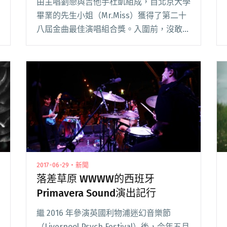
由主唱劉戀與吉他手杜凱組成，自北京大學
畢業的先生小姐（Mr.Miss）獲得了第二十
八屆金曲最佳演唱組合獎。入圍前，沒敢想
過台灣市場的兩人，一下子都有點慌，前陣
子還想說，就把入圍金曲獎當最後的宣傳詞
來用吧，誰知道後來還有大禮等著他們。
為了要閱讀全文 "【專訪】王牌冤家拿金
曲：先生小姐 Mr.Miss"
2017-06-29・新聞
落差草原 WWWW的西班牙
Primavera Sound演出記行
繼 2016 年參演英國利物浦迷幻音樂節
（Liverpool Psych Festival）後，今年五月