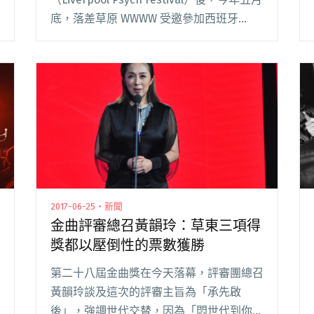
底，落差草原 WWWW 受邀參加西班牙
Primavera Pro 國際論壇演出，並成為首度
踏上西班牙 Primavera Sound 閱讀全文
"落差草原 WWWW的西班牙Primavera
Sound演出記行"
2017-06-25・新聞
金曲評審總召黃韻玲：草東三項得
獎都以壓倒性的票數獲勝
第二十八屆金曲獎在今天落幕，評審團總召
黃韻玲談及這次的評審主旨為「承先啟
後」，強調世代交替，因為「悶世代到你面