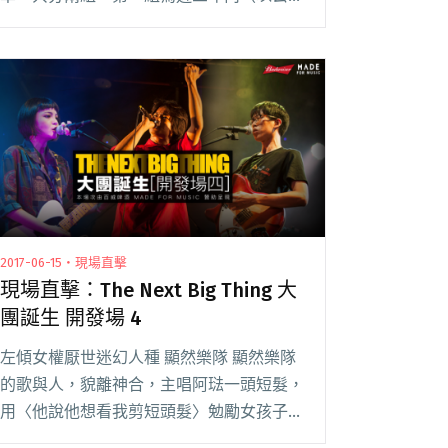
申請截止日往前推算），獲金曲獎或金音創
作獎「最佳新人獎」的中華民國國籍得獎
者；第二組為，出版發行未超過三十首單
曲，或未超過閱讀全文 "2017「流行音樂企
製發行補助案——新人開發類」補助名單公
佈"
2017-06-15・現場直擊
現場直擊：The Next Big Thing 大
團誕生 開發場 4
左傾女權厭世迷幻人種 顯然樂隊 顯然樂隊
的歌與人，貌離神合，主唱阿琺一頭短髮，
用〈他說他想看我剪短頭髮〉勉勵女孩子不
要為喜歡的男性改變外觀；同時，他們也用