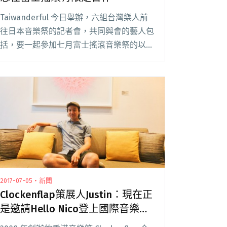
Taiwanderful 今日舉辦，六組台灣樂人前
往日本音樂祭的記者會，共同與會的藝人包
括，要一起參加七月富士搖滾音樂祭的以莉
高露、舒米恩、落差草原WWWW，已參加
三月東京龐克音樂祭 Punkspring 的滅火
器，以及再次到八月東京 Su閱讀全文 "以
莉高露賣米不打歌 預告與舒米恩在富士搖
滾有限定合作"
2017-07-05・新聞
Clockenflap策展人Justin：現在正
是邀請Hello Nico登上國際音樂節
的好時機！