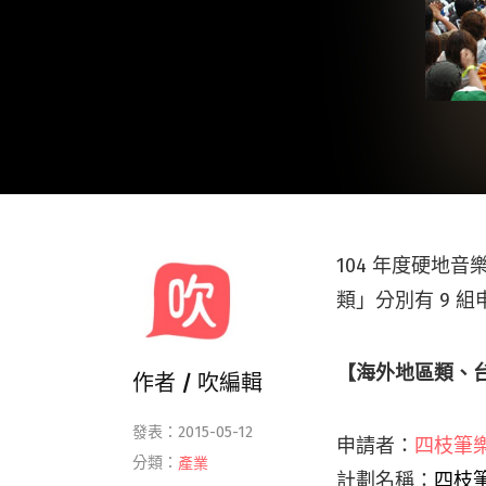
104 年度硬地
類」分別有 9 
【海外地區類、
作者 /
吹編輯
發表：2015-05-12
申請者：
四枝筆
分類：
產業
計劃名稱：
四枝