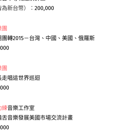
皆為新台幣）：
200,000
樂團
團團轉2015－台灣、中國、美國、俄羅斯
,000
樂團
長走唱這世界巡迴
,000
功練
音樂工作室
饒舌音樂發展美國市場交流計畫
,000