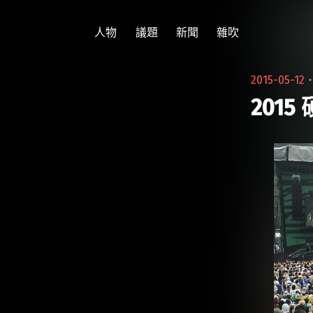
跳
至
人物
議題
新聞
雜吹
主
要
2015-05-12
內
201
容