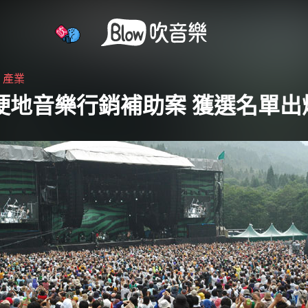
・
產業
5 硬地音樂行銷補助案 獲選名單