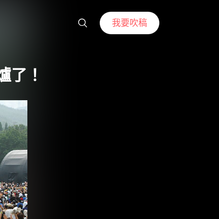
我要吹稿
出爐了！