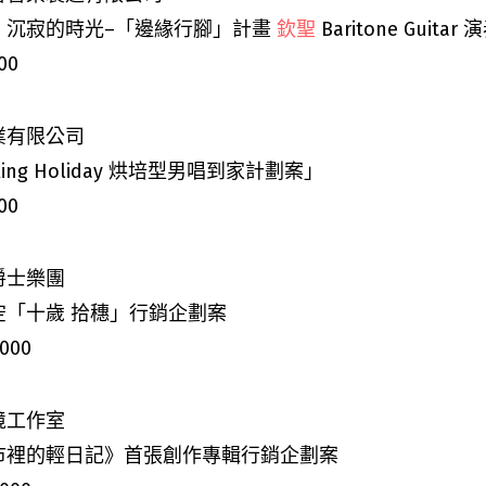
、沉寂的時光–「邊緣行腳」計畫
欽聖
Baritone Guitar
演
00
業有限公司
ing Holiday
烘培型男唱到家計劃案」
00
爵士樂團
空「十歲 拾穗」行銷企劃案
,000
境工作室
市裡的輕日記》首張創作專輯行銷企劃案