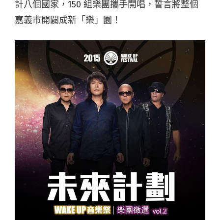
計八個國家，150 組樂團攜手開唱，誓言將整個
嘉義市開闢成新「樂」園！