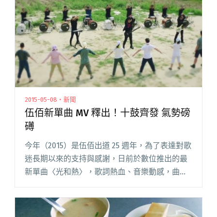
2015-05-08・新聞
伍佰新單曲 MV 釋出！十鼓齊發 氣勢磅
礡
今年（2015）是伍佰出道 25 週年，為了表達對歌
迷長期以來的支持與感謝，日前於數位推出的最
新單曲〈光­和熱〉，歌詞熱血、音樂動感，曲中
傳達對土地濃濃的情感。MV 特別前往嘉義縣蒜頭
鄉（伍佰的家鄉）糖廠附近拍攝，除了數位舞
者、工作人員與拍閱讀全文 "伍佰新單曲 MV 釋