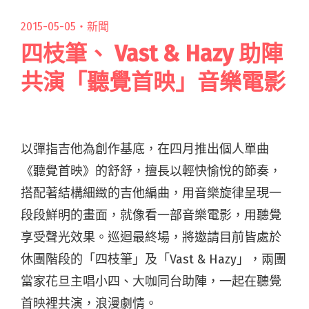
2015-05-05・
新聞
四枝筆、 Vast & Hazy 助陣
共演「聽覺首映」音樂電影
以彈指吉他為創作基底，在四月推出個人單曲
《聽覺首映》的舒舒，擅長以輕快愉悅的節奏，
搭配著結構細緻的吉他編曲，用音樂旋律呈現一
段段鮮明的畫面，就像看一部音樂電影，用聽覺
享受聲光效果。巡迴最終場，將邀請目前皆處於
休團階段的「四枝筆」及「Vast & Hazy」，兩團
當家花旦主唱小四、大咖同台助陣，一起在聽覺
首映裡共演，浪漫劇情。