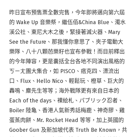
昨日宣布預售票全數完售，今年即將邁向第六屆
的 Wake Up 音樂祭，繼伍佰&China Blue、濁水
溪公社、東尼大木之後，緊接著滅火器、Mary
See the Future、那我懂你意思了、夾子電動大
樂隊、八十八顆芭樂籽也宣布參戰！而目前釋出
的今年陣容，更是囊括全台各地不同演出風格的
ㄎㄧㄤ團大集合，如 P!SCO、痞克四、漂流出
口、Flux、Hello Nico、輕鬆玩、橙草、巨大的
轟鳴、麋先生等等；海外戰隊更有來自日本的
Each of the days、裸絵札、パブリック忍者、
Boiler 陸亀、香港人氣新秀話梅鹿、神奇膠、雞
蛋蒸肉餅、Mr. Rocket Head 等等，加上英國的
Goober Gun 及新加坡代表 Truth Be Known，共