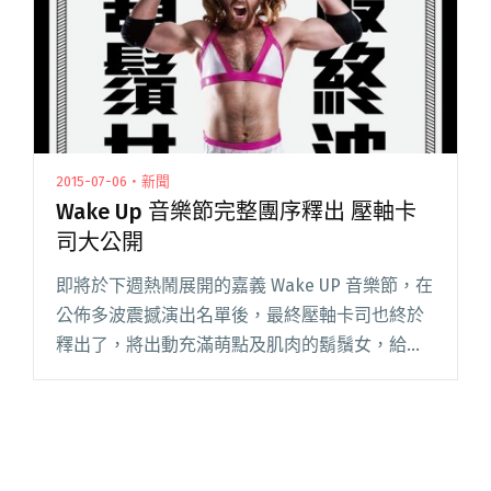
2015-07-06・新聞
Wake Up 音樂節完整團序釋出 壓軸卡
司大公開
即將於下週熱鬧展開的嘉義 Wake UP 音樂節，在
公佈多波震撼演出名單後，最終壓軸卡司也終於
釋出了，將出動充滿萌點及肌肉的鬍鬚女，給予
樂迷更多在聽覺與視覺上的多重饗宴！ 常在相當
短的時間內創造完售記錄，今年初三度來台演出
的鬍鬚女，是一位喜閱讀全文 "Wake Up 音樂節
完整團序釋出 壓軸卡司大公開"