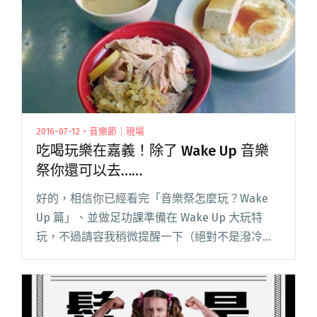
出！十鼓齊發 氣勢磅礡"
2016-07-12・音樂節｜現場
吃喝玩樂在嘉義！除了 Wake Up 音樂
祭你還可以去……
好的，相信你已經看完「音樂祭怎麼玩？Wake
Up 篇」、並做足功課準備在 Wake Up 大玩特
玩，不過請容我稍微提醒一下（絕對不是潑冷水
喔），既然都到了嘉義，只在會場打轉怎麼夠？
嘉義不只有許多休閒旅遊景點與風景名勝，美食
巡禮也是不可省略閱讀全文 "吃喝玩樂在嘉義！
除了 Wake Up 音樂祭你還可以去……"