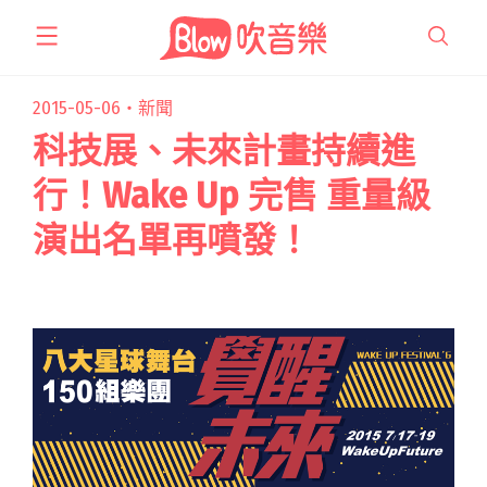
跳
至
主
要
2015-05-06・
新聞
內
科技展、未來計畫持續進
容
行！Wake Up 完售 重量級
演出名單再噴發！