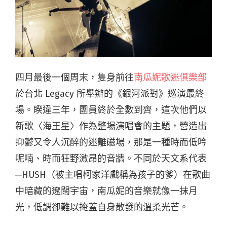
四月最後一個周末，隻身前往
南瓜妮歌迷俱樂部
於台北 Legacy 所舉辦的《銀河派對》巡演最終
場。睽違三年，團員終於全數到齊，這次他們以
新歌〈海王星〉作為整場演唱會的主題，營造出
抑鬱又令人沉醉的迷離磁場，那是一種時而低吟
呢喃、時而狂野激昂的音牆。不同於天文系代表
─HUSH（被主唱柯家洋戲稱為孩子的爹）在歌曲
中暗藏的遼闊宇宙，南瓜妮的音樂就像一抹月
光，低調卻難以掩蓋自身散發的溫柔光芒。