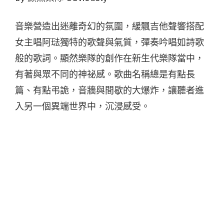
音樂營造出迷離奇幻的氛圍，緩飄吉他聲響搭配
女主唱阿琺獨特的歌聲與氣質，彈奏吟唱如詩歌
般的歌詞。顯然樂隊的創作在新生代樂隊當中，
有著與眾不同的神祕感。歌曲名稱總是有點長
篇、有點弔詭，音牆與間歇的大爆炸，讓聽者進
入另一個異端世界中，沉浸感受。
Oliver 在聽：
Play Tonight
by Another Kitchen