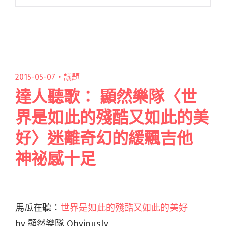
Legacy，千人場地近完售的票房佳績，精采節目
在 10/22 搖滾登台。 麋先生樂團第一次在台中舉
辦專場，回想多年閱讀全文 "「野生」麋先生站
上鹿頭舞台 與近千名歌迷一起同在 Legacy 台中
野放"
2015-05-07・
議題
達人聽歌： 顯然樂隊〈世
界是如此的殘酷又如此的美
好〉迷離奇幻的緩飄吉他
神祕感十足
馬瓜在聽：
世界是如此的殘酷又如此的美好
by 顯然樂隊 Obviously