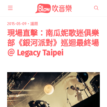
跳
至
主
要
2015-05-09・
議題
內
現場直擊：南瓜妮歌迷俱樂
容
部《銀河派對》巡迴最終場
＠ Legacy Taipei