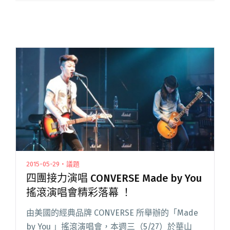
2015-05-29・議題
四團接力演唱 CONVERSE Made by You
搖滾演唱會精彩落幕 ！
由美國的經典品牌 CONVERSE 所舉辦的「Made
by You 」搖滾演唱會，本週三（5/27）於華山