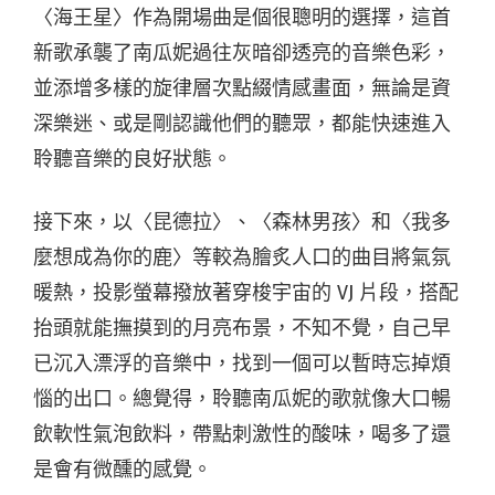
〈海王星〉作為開場曲是個很聰明的選擇，這首
新歌承襲了南瓜妮過往灰暗卻透亮的音樂色彩，
並添增多樣的旋律層次點綴情感畫面，無論是資
深樂迷、或是剛認識他們的聽眾，都能快速進入
聆聽音樂的良好狀態。
接下來，以〈昆德拉〉、〈森林男孩〉和〈我多
麼想成為你的鹿〉等較為膾炙人口的曲目將氣氛
暖熱，投影螢幕撥放著穿梭宇宙的 VJ 片段，搭配
抬頭就能撫摸到的月亮布景，不知不覺，自己早
已沉入漂浮的音樂中，找到一個可以暫時忘掉煩
惱的出口。總覺得，聆聽南瓜妮的歌就像大口暢
飲軟性氣泡飲料，帶點刺激性的酸味，喝多了還
是會有微醺的感覺。