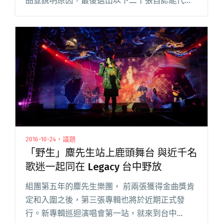
品並說明原因，最後選出以下二十張自認能代表
2018 年度的原創音樂專輯。這次入選的作品有不
少是該音樂人的第二張專輯，包括岑寧兒、
HUSH、皇后皮箱、大象體閱讀全文 "2018年度二
十張具代表性的原創音樂專輯"
2016-10-24・議題
「野生」麋先生站上鹿頭舞台 與近千名
歌迷一起同在 Legacy 台中野放
組團第五年的麋先生樂團， 前兩張獲得金曲獎肯
定和入圍之後，第三張專輯也將於近期正式發
行。新專輯巡迴演唱會第一站，就來到台中