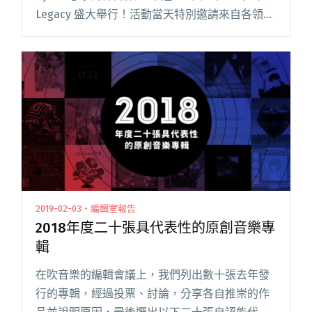
Legacy 盛大舉行！活動當天特別邀請來自各領域
的活躍創意人士如藝術家、設計師、音樂人、塗
鴉師等，各憑著對台灣這座島嶼的深刻記憶閱讀
全文 "四團接力演唱 CONVERSE Made by You 搖
滾演唱會精彩落幕 ！"
2019-02-03・編輯室報告
2018年度二十張具代表性的原創音樂專
輯
在吹音樂的編輯會議上，我們列出數十張去年發
行的專輯，經過投票、討論，分享各自推崇的作