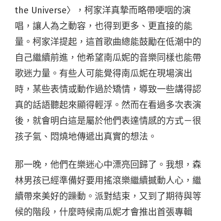
the Universe〉，柯家洋真摯而略帶哽咽的演
唱，讓人為之動容，也得到更多、更直接的能
量。柯家洋提起，這首歌曲總能鼓勵在低潮中的
自己繼續前進，他希望南瓜妮的音樂同樣也能帶
歌迷力量。有些人可能覺得南瓜妮在現場演出
時，某些表情或動作過於矯情，導致一些講得認
真的話語聽起來顯得輕浮。然而在看過多次表演
後，就會明白這是屬於他們表達情感的方式－很
孩子氣、悶燒地傳遞出真實的想法。
那一晚，他們在樂迷心中漂亮回歸了。我想，森
林男孩已經準備好要用搖滾樂繼續撼動人心，繼
續帶來美好的躁動。派對結束，又到了期待與等
候的階段，什麼時候南瓜妮才會推出首張專輯