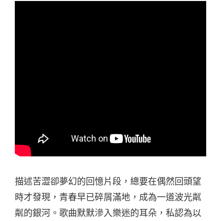
描述苦澀卻夢幻的回憶片段，總要在偶然回頭望
時才發現，青春早已碎屑滿地，成為一道波光粼
粼的銀河。歌曲默默滲入樂迷的耳朵，私認為以