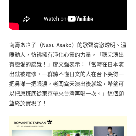
南壽あさ子（Nasu Asako）的歌聲清澈透明、溫
暖動人，彷彿擁有淨化心靈的力量。「聽完演出
有戀愛的感覺！」廖文強表示：「當時在日本演
出就被電慘，一群聽不懂日文的人在台下哭得一
把鼻涕一把眼淚，老闆當天演出後就說，希望可
以把原班底從東京帶來台灣再唱一次。」這個願
望終於實現了！