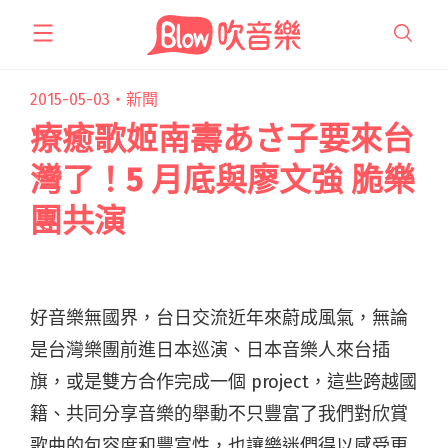
跳
至
主
要
2015-05-03・
新聞
內
療癒歌姬南壽あさ子要來台
容
灣了！5 月底與廖文強 脆樂
團共演
好音樂無國界，台日交流近年來蔚成風氣，無論
是台灣樂團前進日本巡演、日本音樂人來台插
旗，或是雙方合作完成一個 project，這些跨越國
籍、共同分享音樂的舉動不只豐富了我們對欣賞
歌曲的包容度和豐富性，也讓樂迷們得以感受更