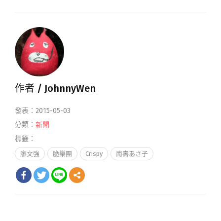
作者 /
JohnnyWen
發表：2015-05-03
分類：
新聞
標籤：
廖文強
脆樂團
Crispy
南壽あさ子