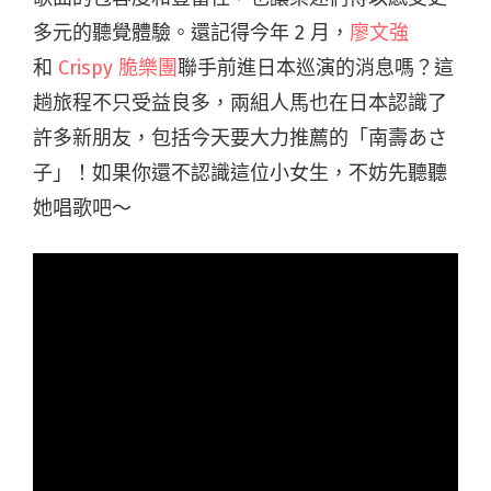
多元的聽覺體驗。還記得今年 2 月，
廖文強
和
Crispy 脆樂團
聯手前進日本巡演的消息嗎？這
趟旅程不只受益良多，兩組人馬也在日本認識了
許多新朋友，包括今天要大力推薦的「南壽あさ
子」！如果你還不認識這位小女生，不妨先聽聽
她唱歌吧～