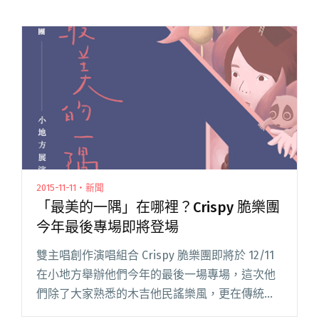
2015-11-11・新聞
「最美的一隅」在哪裡？Crispy 脆樂團
今年最後專場即將登場
雙主唱創作演唱組合 Crispy 脆樂團即將於 12/11
在小地方舉辦他們今年的最後一場專場，這次他
們除了大家熟悉的木吉他民謠樂風，更在傳統編
制裡玩起合成音色與電子鼓聲，用無限多元的樣