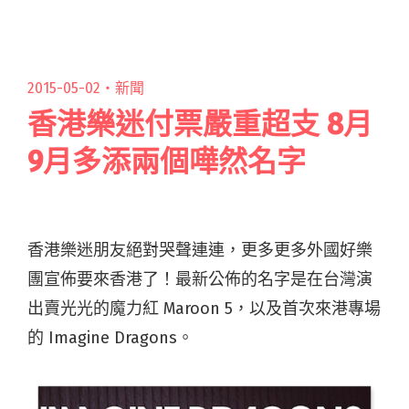
作這些音樂閱讀全文 "洪佩瑜2專《開》正式發
行！12/6首度站上北流舉辦演唱會"
2015-05-02・
新聞
香港樂迷付票嚴重超支 8月
9月多添兩個嘩然名字
香港樂迷朋友絕對哭聲連連，更多更多外國好樂
團宣佈要來香港了！最新公佈的名字是在台灣演
出賣光光的魔力紅
Maroon 5，
以及首次來港專場
的
Imagine Dragons
。