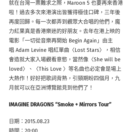
就在台灣一票難求之際，
Maroon 5
也要再來香港
啦！過去多次來港演出皆獲得極佳口碑，三年後
再度回歸。每一次都弄到觀眾大合唱的他們，魔
力紅果真是香港樂迷的好朋友。去年在港上映的
電影「一切從音樂再開始
Begin Again
」由主
唱
Adam Levine
唱紅單曲〈
Lost Stars〉
，相信
會造就大家入場觀看意慾，當然像〈
She will be
loved
〉、〈
This Love
〉等名曲也必定會是場上
大熱作！好好把歌詞背熟，引頸期盼四個月，九
月就可以在亞洲博覽館見到他們了！
IMAGINE DRAGONS “Smoke + Mirrors Tour”
日期：
2015.08.23
時間：
20:00