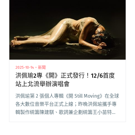
集了唱作俱佳的廖文強閱讀全文 "唱作三帥情人
節出擊 小心女友別被搶走啊！"
2025-10-14・新聞
洪佩瑜2專《開》正式發行！12/6首度
站上北流舉辦演唱會
洪佩瑜第 2 張個人專輯《開 Still Moving》在全球
各大數位音樂平台正式上線；昨晚洪佩瑜攜手專
輯製作統籌陳建騏、歌詞兼企劃統籌王小苗特別
舉辦新專輯開箱祈福大會，邀來音樂創作者、媒
體、樂評搶先聽，三人齊聚為專輯導聽、暢聊製