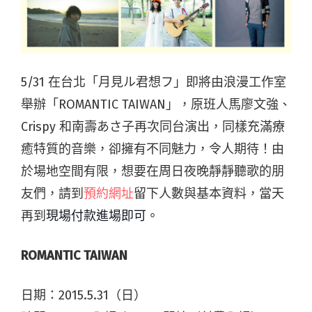
5/31 在台北「月見ル君想フ」即將由浪漫工作室
舉辦「ROMANTIC TAIWAN」，原班人馬廖文強、
Crispy 和南壽あさ子再次同台演出，同樣充滿療
癒特質的音樂，卻擁有不同魅力，令人期待！由
於場地空間有限，想要在周日夜晚靜靜聽歌的朋
友們，請到
預約網址
留下人數與基本資料，當天
再到
現場付款進場即可。
ROMANTIC TAIWAN
日期：2015.5.31（日）