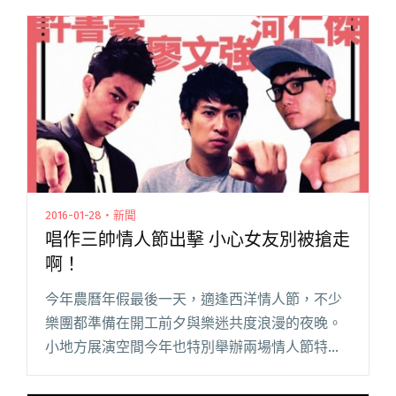
貌一步一步挑戰音樂與自己的極限。新歌、新樂
器、新編制、閱讀全文 "「最美的一隅」在哪
裡？Crispy 脆樂團今年最後專場即將登場"
2016-01-28・新聞
唱作三帥情人節出擊 小心女友別被搶走
啊！
今年農曆年假最後一天，適逢西洋情人節，不少
樂團都準備在開工前夕與樂迷共度浪漫的夜晚。
小地方展演空間今年也特別舉辦兩場情人節特別
企劃，2/13「情人節是什麼、能吃嗎？」力邀世
外桃源、茄子蛋與放客兄弟演出，2/14 則一次聚