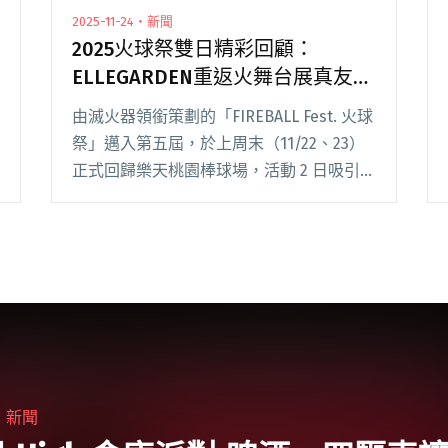
2025-11-24・新聞
2025火球祭雙日精彩回顧：
ELLEGARDEN重返火舞台展真友
誼、滅火器邀「大師兄」林智勝重
由滅火器領銜策劃的「FIREBALL Fest. 火球
返球場舞台
祭」邁入第五屆，於上周末（11/22、23）
正式回歸樂天桃園棒球場，活動 2 日吸引近
3 萬 5000 人次入場，盡情脫離日常、享受
音樂與演出。 火球祭延續傳統，由滅火器
擔任「主場樂團閱讀全文 "2025火球祭雙日
精彩回顧：ELLEGARDEN重返火舞台展真友
誼、滅火器邀「大師兄」林智勝重返球場舞
台"
・
新聞