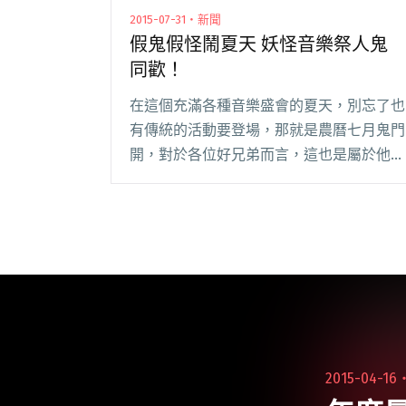
2015-07-31・新聞
假鬼假怪鬧夏天 妖怪音樂祭人鬼
同歡！
在這個充滿各種音樂盛會的夏天，別忘了也
有傳統的活動要登場，那就是農曆七月鬼門
開，對於各位好兄弟而言，這也是屬於他們
的夏日祭典！今年夏天就有個結合了傳統與
現代、主流與獨立的音樂祭8/29、8/30在
台中登場，由全聯主辦的「妖怪音樂祭」誓
言要打閱讀全文 "假鬼假怪鬧夏天 妖怪音樂
祭人鬼同歡！"
2015-04-16