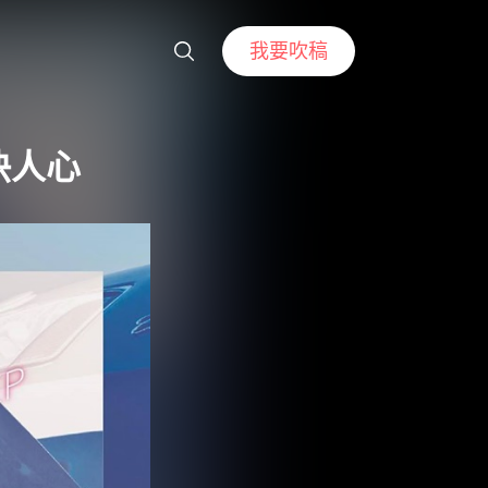
我要吹稿
快人心