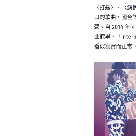
〈打鐵〉、〈癡
口的歌曲，
國台
聲。自 2014 
曲聽畢，「int
看似寫實而正常