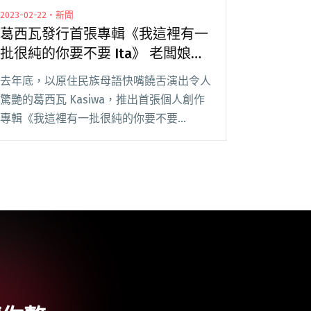
2023-02-22・新聞
葛西瓦發行首張專輯《我這裡有一
批很純的你要不要 Ita》 老闆娘阿
妹現身新歌發表會
去年底，以原住民族母語快嘴饒舌演出令人
驚艷的葛西瓦 Kasiwa，推出首張個人創作
專輯《我這裡有一批很純的你要不要
Ita》，邀請金曲製作人米奇林 MCKY 、饒
舌歌手兼作詞人張伍、同理 ZUNYA 、
Shawn 組成強大音樂製作戰隊進入閱讀全
文 "葛西瓦發行首張專輯《我這裡有一批很
純的你要不要 Ita》 老闆娘阿妹現身新歌發
表會"