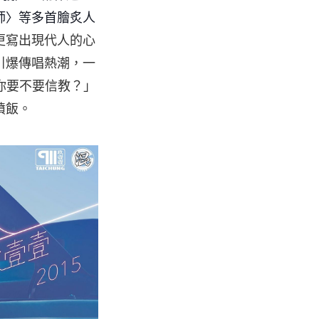
師〉等多首膾炙人
更寫出現代人的心
度引爆傳唱熱潮，一
「你要不要信教？」
噴飯。