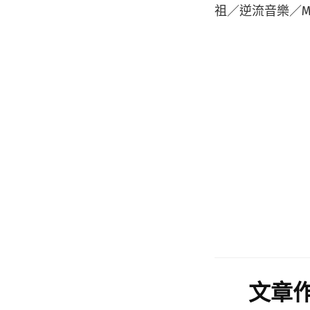
祖／逆流音樂／MC 
文章