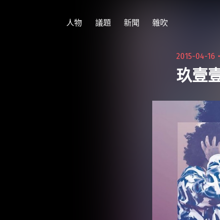
跳
至
人物
議題
新聞
雜吹
主
要
2015-04-16
內
玖壹壹
容