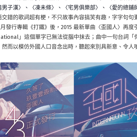
情男子漢〉、〈凍未條〉、〈宅男俱樂部〉、〈愛的總鋪
語交錯的歌詞超有梗，不只故事內容搞笑有趣，字字句句
年 4 月發行專輯《打鐵》後，2015 最新單曲〈歪國人〉再
ernational」這個單字已無法從腦中抹去；曲中一句台詞
，然而以模仿外國人口音念出時，聽起來別具新意、令人