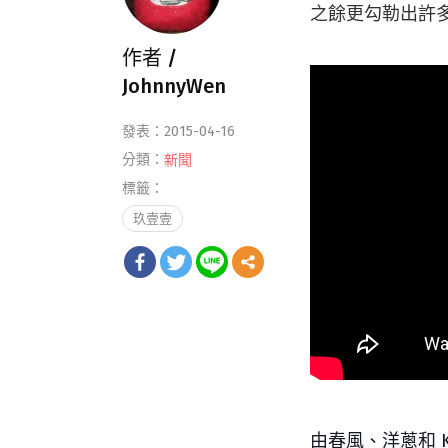
之餘更勾勒出許
作者 /
JohnnyWen
發表：2015-04-16
分類：
新聞
標籤：
玖壹壹
由春風、洋蔥和 K