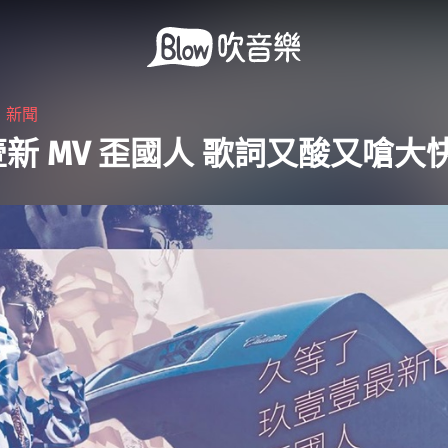
・
新聞
新 MV 歪國人 歌詞又酸又嗆大