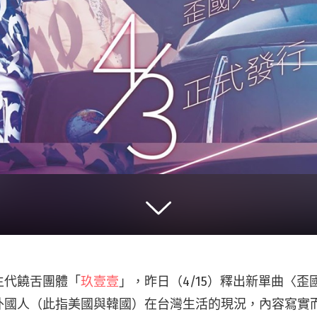
生代饒舌團體「
玖壹壹
」，昨日（4/15）釋出新單曲〈歪
外國人（此指美國與韓國）在台灣生活的現況，內容寫實