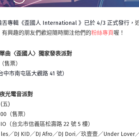
輯《歪國人 Internation
al 》已於 4/
3 正式發行，
，有興趣的朋友們歡迎隨時關注他們的
粉絲專頁
喔！
 最新單曲〈歪國人〉獨家發表派對
18（售票）
（台中市南屯區大觀路 41 號）
RTY 夜光電音派對
 (五)
2:00（售票）
DIO（台北市信義區松壽路 22 號 5 樓）
es／DJ KID／DJ Afro／DJ Dori／玖壹壹／Under Love