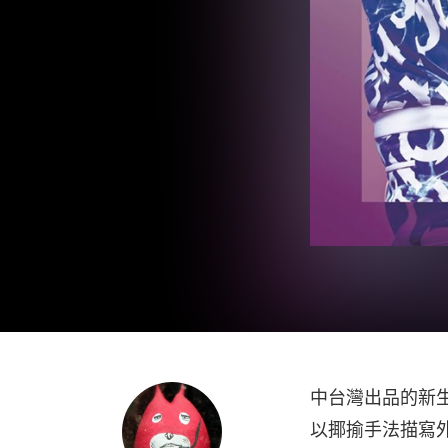
中台灣出品的新
以揶揄手法描寫