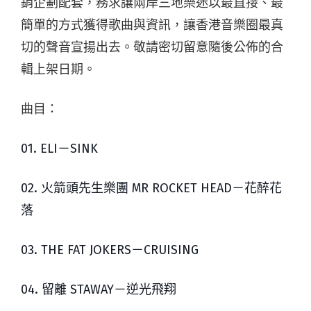
銷企劃配套，務求讓兩岸三地樂迷以最直接、最
簡單的方式獲得歌曲與資訊，讓香港音樂圈最真
切的聲音宣揚出去。敬請密切留意隨後公佈的合
輯上架日期。
曲目：
01. ELI－SINK
02. 火箭頭先生樂團 MR ROCKET HEAD－花醉花
落
03. THE FAT JOKERS－CRUISING
04. 留離 STAWAY－逆光飛翔