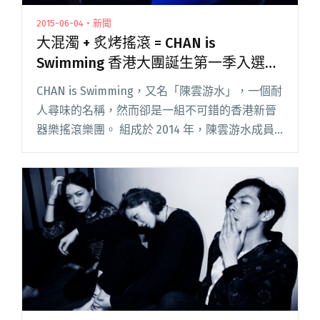
2015-06-04・新聞
大混濁 + 炙烤搖滾 = CHAN is
Swimming 香港大團誕生第一季入選者
介紹
CHAN is Swimming，又名「陳雲游水」，一個耐
人尋味的名稱，然而卻是一組不可錯的香港新晉
器樂搖滾樂團。 組成於 2014 年，陳雲游水成員
包括吉他手 Jacob 及 Bryan、貝斯手 Peter、鼓
手 Kenneth 以及負責閱讀全文 "大混濁 + 炙烤搖
滾 = CHAN is Swimming 香港大團誕生第一季入
選者介紹"