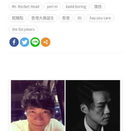
Mr. Rocket Head
peri m
david boring
瓊枝
輕觸點
香港大團誕生
香港
Eli
Say you care
the fat jokers