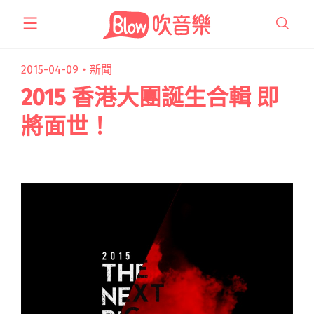
跳
至
主
要
2015-04-09・
新聞
內
2015 香港大團誕生合輯 即
容
將面世！