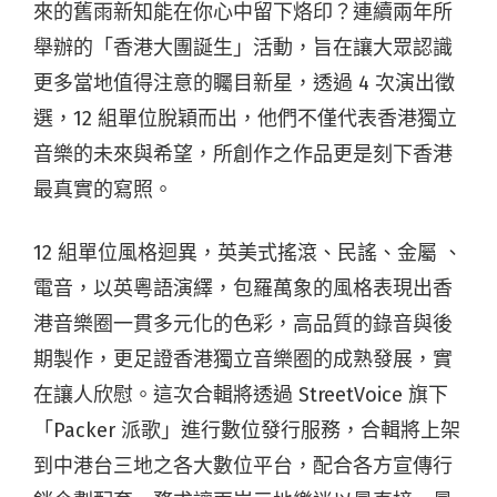
來的舊雨新知能在你心中留下烙印？連續兩年所
舉辦的「香港大團誕生」活動，旨在讓大眾認識
更多當地值得注意的矚目新星，透過 4 次演出徵
選，12 組單位脫穎而出，他們不僅代表香港獨立
音樂的未來與希望，所創作之作品更是刻下香港
最真實的寫照。
12 組單位風格迴異，英美式搖滾、民謠、金屬 、
電音，以英粵語演繹，包羅萬象的風格表現出香
港音樂圈一貫多元化的色彩，高品質的錄音與後
期製作，更足證香港獨立音樂圈的成熟發展，實
在讓人欣慰。這次合輯將透過 StreetVoice 旗下
「Packer 派歌」進行數位發行服務，合輯將上架
到中港台三地之各大數位平台，配合各方宣傳行