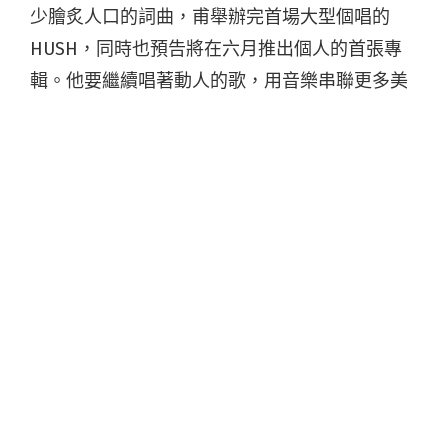
少膾炙人口的詞曲，甫舉辦完首場大型個唱的
HUSH，同時也預告將在六月推出個人的首張專
輯。他要繼續唱著動人的歌，用音樂串聯更多美
好的瞬間！
游怡婷 – 捉迷藏 demo
在知名創作選秀節目中展露頭角的游怡婷，用溫