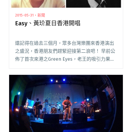
2015-05-31・新聞
Easy、黃玠夏日香港開唱
還記得在過去三個月，眾多台灣樂團來香港演出
之盛況，香港朋友們趕緊迎接第二浪吧！ 早前公
佈了首次來港之Green Eyes，老王的吸引力果真
非凡，聽說反應不俗。現在要公佈的兩個台灣獨
立團的名字，也是大家要掏錢包無保留買票吧！
首先要比老王早兩天閱讀全文 "Easy、黃玠夏日
香港開唱"