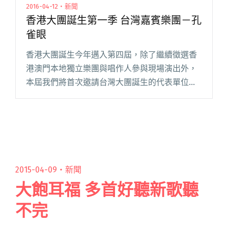
2016-04-12・新聞
香港大團誕生第一季 台灣嘉賓樂團－孔
雀眼
香港大團誕生今年邁入第四屆，除了繼續徵選香
港澳門本地獨立樂團與唱作人參與現場演出外，
本屆我們將首次邀請台灣大團誕生的代表單位，
前來香港演出助陣！今年第一季大團誕生將於
6/25（六）在知名 live house「Hidden
Agenda」閱讀全文 "香港大團誕生第一季 台灣嘉
賓樂團－孔雀眼"
2015-04-09・
新聞
大飽耳福 多首好聽新歌聽
不完