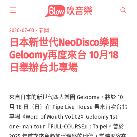
跳
至
主
要
2026-07-03・
新聞
內
日本新世代NeoDisco樂團
容
Geloomy再度來台 10月18
日舉辦台北專場
來自日本的新世代四人樂團 Geloomy，將於 10
月 18 日（日）在 Pipe Live House 帶來首次台北
專場《Word of Mouth Vol.02》Geloomy 1st
one-man tour『FULL-COURSE』: Taipei。曾於
2025 年首次來台參加浮現祭的他們，當時形容在