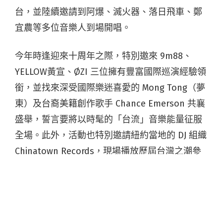
台，並陸續邀請到阿爆、滅火器、落日飛車、鄭
宜農等多位音樂人到場開唱。
今年時逢迎來十周年之際，特別邀來 9m88、
YELLOW黃宣、ØZI 三位擁有豐富國際巡演經驗領
銜，並找來深受國際樂迷喜愛的 Mong Tong（夢
東）及台裔美籍創作歌⼿ Chance Emerson 共襄
盛舉，誓言要將以時髦的「台流」音樂能量征服
全場。此外，活動也特別邀請紐約當地的 DJ 組織
Chinatown Records，現場播放歷屆台灣之潮參
演藝⼈的經典曲⽬，邀請台下觀眾⼀同慶祝這⼗
幾年來的⾳樂與⽂化沉澱，期待能再次為紐約的
觀眾帶來⼀個難忘的夏⽇夜晚。