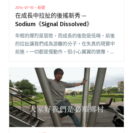
2014-07-10・新聞
在成長中拉扯的後搖新秀 ─
Sodium《Signal Dissolved》
年輕的爆烈是冒險，而成長的後勁是低喃，前後
的拉扯讓我們成為游離的分子，在失真的現實中
前進。一切都是慢動作，但小心翼翼的猶豫，卻
讓沈默更深層。