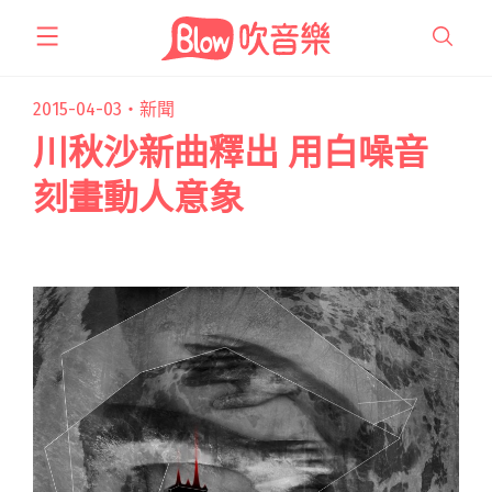
跳
至
主
要
2015-04-03・
新聞
內
川秋沙新曲釋出 用白噪音
容
刻畫動人意象