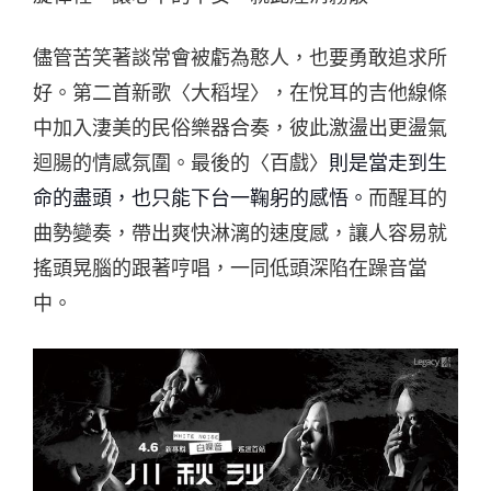
儘管苦笑著談常會被虧為憨人，也要勇敢追求所
好。第二首新歌〈大稻埕〉，在悅耳的吉他線條
中加入淒美的民俗樂器合奏，彼此激盪出更盪氣
迴腸的情感氛圍。最後的〈百戲〉
則是當走到生
命的盡頭，也只能下台一鞠躬的感悟。
而醒耳的
曲勢變奏，帶出爽快淋漓的速度感，讓人容易就
搖頭晃腦的跟著哼唱，一同低頭深陷在躁音當
中。