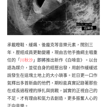
承載瞪鞋、緩飆、後龐克等音樂元素，闊別三
年，歷經成員更動變遷，現由吉他手擔綱主唱重
任的「
川秋沙
」即將
推出新作《白噪音》。以台
語為媒介，並從自身的經歷出發，用創作緩緩述
說發生在這塊土地上的大小瑣事。近日更一口作
氣釋出多首新曲的他們，期盼能真實記錄著那些
在成長過程裡的掙扎與挑戰，誠實的正視自己的
不足，才有理由和氣力去創造，更多振奮人心的
正向音樂。