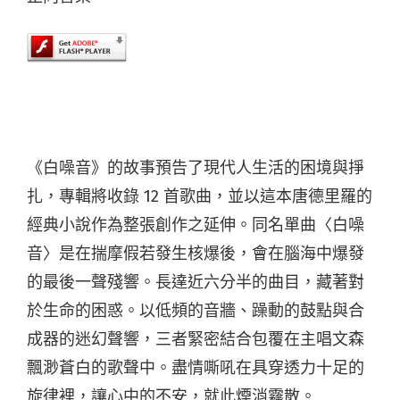
《白噪音》的故事預告了現代人生活的困境與掙
扎，專輯將收錄 12 首歌曲，並以這本唐德里羅的
經典小說作為整張創作之延伸。同名單曲〈白噪
音〉是在揣摩假若發生核爆後，會在腦海中爆發
的最後一聲殘響。長達近六分半的曲目，藏著對
於生命的困惑。以低頻的音牆、躁動的鼓點與合
成器的迷幻聲響，三者緊密結合包覆在主唱文森
飄渺蒼白的歌聲中。盡情嘶吼在具穿透力十足的
旋律裡，讓心中的不安，就此煙消霧散。