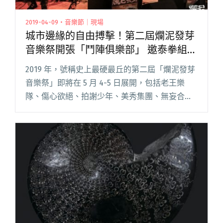
2019-04-09・音樂節｜現場
城市邊緣的自由搏擊！第二屆爛泥發芽
音樂祭開張「鬥陣俱樂部」 邀泰拳組織
真人快打
2019 年，號稱史上最硬最丘的第二屆「爛泥發芽
音樂祭」即將在 5 月 4-5 日展開，包括老王樂
隊、傷心欲絕、拍謝少年、美秀集團、無妄合作
社⋯⋯等 50 組樂團將參與演出。第二屆爛泥發芽
不僅喊出「城市邊緣的自由搏擊戰！」的標語，
還真的邀請閱讀全文 "城市邊緣的自由搏擊！第
二屆爛泥發芽音樂祭開張「鬥陣俱樂部」 邀泰拳
組織真人快打"