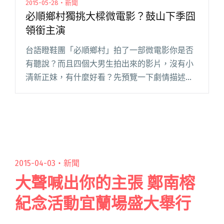
2015-05-28・新聞
必順鄉村獨挑大樑微電影？鼓山下季囧
領銜主演
台語瞪鞋團「必順鄉村」拍了一部微電影你是否
有聽說？而且四個大男生拍出來的影片，沒有小
清新正妹，有什麼好看？先預覽一下劇情描述：
「這是首部由必順鄉村獨挑大樑的微電影，故事
劇情描述四個大男生因為即將發生在六月二十六
日的社會大事而向大家提出呼籲，閱讀全文 "必
順鄉村獨挑大樑微電影？鼓山下季囧領銜主演"
2015-04-03・
新聞
大聲喊出你的主張 鄭南榕
紀念活動宜蘭場盛大舉行