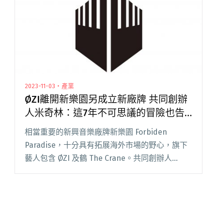
行補助案 「創作新聲類」獲補助名單公布"
2023-11-03・產業
ØZI離開新樂園另成立新廠牌 共同創辦
人米奇林：這7年不可思議的冒險也告
一段落了
相當重要的新興音樂廠牌新樂園 Forbiden
Paradise，十分具有拓展海外市場的野心，旗下
藝人包含 ØZI 及鶴 The Crane。共同創辦人
MCKY 米奇林，昨（11/2）日在 Instagram 寫下
跟 ØZI 一起創辦新樂閱讀全文 "ØZI離開新樂園另
成立新廠牌 共同創辦人米奇林：這7年不可思議
的冒險也告一段落了"