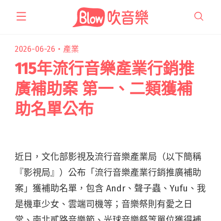
跳
至
主
要
2026-06-26・
產業
內
115年流行音樂產業行銷推
容
廣補助案 第一、二類獲補
助名單公布
近日，文化部影視及流行音樂產業局（以下簡稱
『影視局』）公布「流行音樂產業行銷推廣補助
案」獲補助名單，包含 Andr、聲子蟲、Yufu、我
是機車少女、雲端司機等；音樂祭則有愛之日
常、南北貳路音樂節、光球音樂祭等單位獲得補