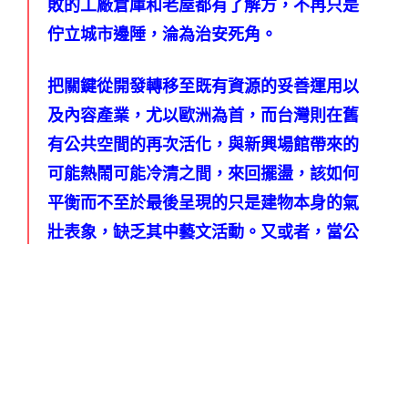
敗的工廠倉庫和老屋都有了解方，不再只是
佇立城市邊陲，淪為治安死角。
把關鍵從開發轉移至既有資源的妥善運用以
及內容產業，尤以歐洲為首，而台灣則在舊
有公共空間的再次活化，與新興場館帶來的
可能熱鬧可能冷清之間，來回擺盪，該如何
平衡而不至於最後呈現的只是建物本身的氣
壯表象，缺乏其中藝文活動。又或者，當公
辦藝術節與音樂祭已成為一種常態，該如何
突破單次性煙火般地絢爛活動，更長遠地挹
注長期耕耘的在地文化人。
或許，2025 年底的嘉義市城市博覽會，可
以提供一些想法。