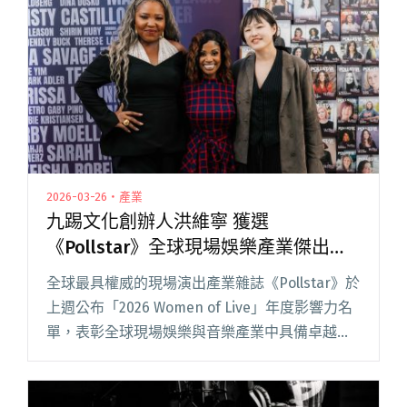
2026-03-26・產業
九踢文化創辦人洪維寧 獲選
《Pollstar》全球現場娛樂產業傑出女
性
全球最具權威的現場演出產業雜誌《Pollstar》於
上週公布「2026 Women of Live」年度影響力名
單，表彰全球現場娛樂與音樂產業中具備卓越領
導力與影響力的女性。台灣九踢文化 9 Kick 創辦
人洪維寧（Weining Hung閱讀全文 "九踢文化創
辦人洪維寧 獲選《Pollstar》全球現場娛樂產業