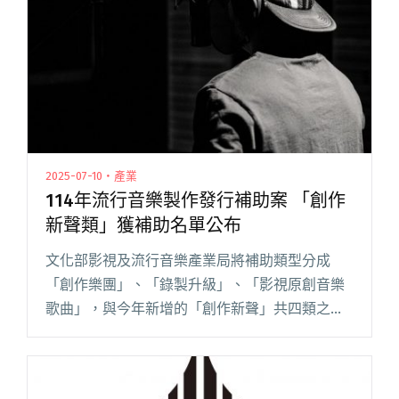
傑出女性"
2025-07-10・產業
114年流行音樂製作發行補助案 「創作
新聲類」獲補助名單公布
文化部影視及流行音樂產業局將補助類型分成
「創作樂團」、「錄製升級」、「影視原創音樂
歌曲」，與今年新增的「創作新聲」共四類之
「音樂製作發行補助案」。 今（7/10）日，「創
作新聲類」公布獲選名單，共補助 29 案，總補／
獎助金額為 19,75閱讀全文 "114年流行音樂製作發