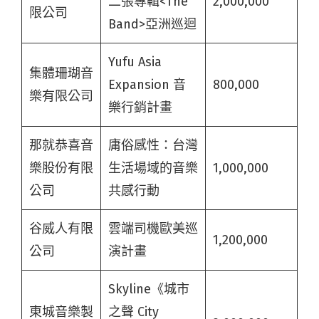
二張專輯<The
2,000,000
限公司
Band>亞洲巡迴
Yufu Asia
集體珊瑚音
Expansion ⾳
800,000
樂有限公司
樂⾏銷計畫
那就恭喜音
庸俗感性：台灣
樂股份有限
生活場域的音樂
1,000,000
公司
共感行動
谷威人有限
雲端司機歐美巡
1,200,000
公司
演計畫
Skyline《城市
東城音樂製
之聲 City