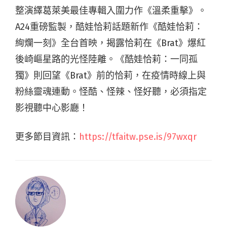
整演繹葛萊美最佳專輯入圍力作《溫柔重擊》。
A24重磅監製，酷娃恰莉話題新作《酷娃恰莉：
絢爛一刻》全台首映，揭露恰莉在《Brat》爆紅
後崎嶇星路的光怪陸離。《酷娃恰莉：一同孤
獨》則回望《Brat》前的恰莉，在疫情時線上與
粉絲靈魂連動。怪酷、怪辣、怪好聽，必須指定
影視聽中心影廳！
更多節目資訊：
https://tfaitw.pse.is/97wxqr