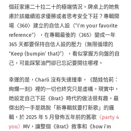
個莊家連二十拉二十的極端情況。牌桌上的她焦
慮於該繼續追求優勝或者思考安全下莊？專輯開
場〈360〉建立的自信人設（”I’m your favorite
reference”），在專輯最後的〈365〉變成一年
365 天都要保持自信人設的壓力（無限循環的
“Keep (bumpin’ that)”），看似掌握方向盤的自
己，可能踩緊油門卻已忘記要開往哪裡。
幸運的是，Charli 沒有失速撞車，《酷娃恰莉：
絢爛一刻》裡的一切也終究只是虛構。現實中，
她設定自己下莊《Brat》時代的做法很有趣，最
傑出的一手是跳脫「新專輯就要打新歌」的邏
輯，於 2025 年 5 月發佈五年前的舊歌
〈party 4
you〉
MV，讓整個《Brat》敘事和《how i’m