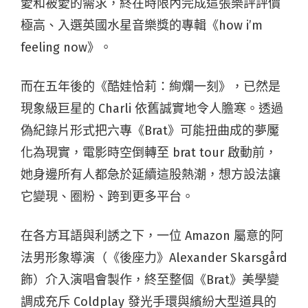
愛和被愛的需求，終在時限內完成這張樂評評價
極高、入選英國水星音樂獎的專輯《how i’m
feeling now》。
而在五年後的《酷娃恰莉：絢爛一刻》，已然是
現象級巨星的 Charli 依舊誠實地令人膽寒。透過
偽紀錄片形式把六專《Brat》可能扭曲成的夢魘
化為現實，電影時空倒轉至 brat tour 啟動前，
她身邊所有人都急於延續這股熱潮，想方設法讓
它變現、圈粉、跨到更多平台。
在各方耳語與利誘之下，一位 Amazon 屬意的阿
法男形象導演（《後座力》Alexander Skarsgård
飾）介入演唱會製作，終至整個《Brat》美學變
調成充斥 Coldplay 發光手環與繽紛大型道具的