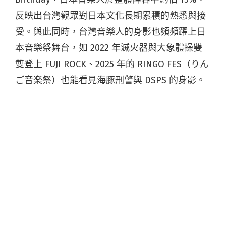
反映出台灣觀眾對日本文化長期累積的熟悉與接
受。與此同時，台灣音樂人的身影也頻頻躍上日
本音樂祭舞台，如 2022 年滅火器與大象體操雙
雙登上 FUJI ROCK、2025 年的 RINGO FES（りん
ご音楽祭）也能看見海豚刑警與 DSPS 的身影。
進一步觀察，兩地互動更延伸至長期的合作模
式。近年來，台灣音樂祭開始與日本音樂祭品牌
建立連結，例如「浪人祭」聯手日本都會型音樂
祭「SYNCHRONICITY」共同徵選演出，將緩緩
Huan Huan、柯智棠送上日本舞台，也將三組日
本音樂人 The Novembers、板歯目
BANSHIMOKU，以及 ASOBOiSM 帶到浪人祭演
出。
而「搖滾台中」則與「FUJI ROCK