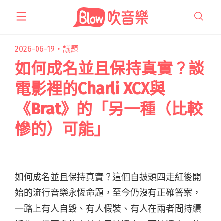
跳
至
主
要
2026-06-19・
議題
內
如何成名並且保持真實？談
容
電影裡的Charli XCX與
《Brat》的「另一種（比較
慘的）可能」
如何成名並且保持真實？這個自披頭四走紅後開
始的流行音樂永恆命題，至今仍沒有正確答案，
一路上有人自毀、有人假裝、有人在兩者間持續