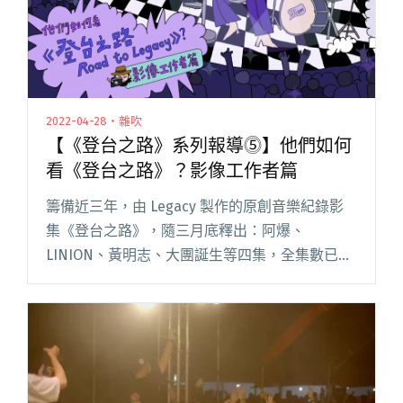
2022-04-28・雜吹
【《登台之路》系列報導⓹】他們如何
看《登台之路》？影像工作者篇
籌備近三年，由 Legacy 製作的原創音樂紀錄影
集《登台之路》，隨三月底釋出：阿爆、
LINION、黃明志、大團誕生等四集，全集數已能
於 Taiwan+ 免費觀賞，是熱愛音樂的你不可錯過
的精神糧食。 先前，吹音樂訪問拍攝團隊，將內
容彙整成兩閱讀全文 "【《登台之路》系列報導
⓹】他們如何看《登台之路》？影像工作者篇"