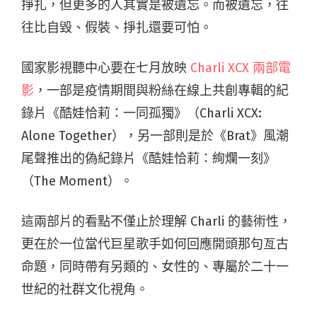
掙扎，但更多的人其實是被遺忘。而被遺忘，往
往比自毀、假裝、掙扎還要可怕。
國家影視聽中心要在七月放映
Charli XCX 兩部電
影
，一部是疫情期間與粉絲在線上共創專輯的紀
錄片《酷娃恰莉：一同孤獨》（Charli XCX:
Alone Together），另一部則是於《Brat》風潮
尾聲推出的偽紀錄片《酷娃恰莉：絢爛一刻》
（The Moment）。
這兩部片的看點不僅止於理解 Charli 的藝術性，
更在於一位當代巨星歌手如何回應開頭那句亙古
命題，同時帶有另類的、女性的、專屬於二十一
世紀的社群文化視角。