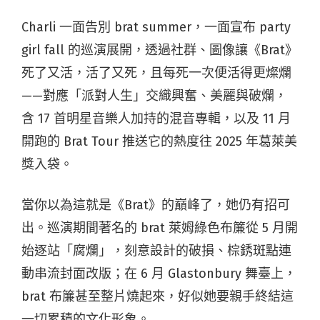
Charli 一面告別 brat summer，一面宣布 party
girl fall 的巡演展開，透過社群、圖像讓《Brat》
死了又活，活了又死，且每死一次便活得更燦爛
——對應「派對人生」交織興奮、美麗與破爛，
含 17 首明星音樂人加持的混音專輯，以及 11 月
開跑的 Brat Tour 推送它的熱度往 2025 年葛萊美
獎入袋。
當你以為這就是《Brat》的巔峰了，她仍有招可
出。巡演期間著名的 brat 萊姆綠色布簾從 5 月開
始逐站「腐爛」，刻意設計的破損、棕銹斑點連
動串流封面改版；在 6 月 Glastonbury 舞臺上，
brat 布簾甚至整片燒起來，好似她要親手終結這
一切累積的文化形象。