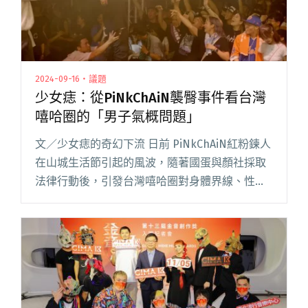
2024-09-16・議題
少女痣：從PiNkChAiN襲臀事件看台灣
嘻哈圈的「男子氣概問題」
文／少女痣的奇幻下流 日前 PiNkChAiN紅粉鍊人
在山城生活節引起的風波，隨著國蛋與顏社採取
法律行動後，引發台灣嘻哈圈對身體界線、性侵
等議題的討論。事實上，嘻哈社群中因不尊重他
人身體界線，進而引發出的爭議比比皆是，只是
此次受害者的身分閱讀全文 "少女痣：從
PiNkChAiN襲臀事件看台灣嘻哈圈的「男子氣概
問題」"