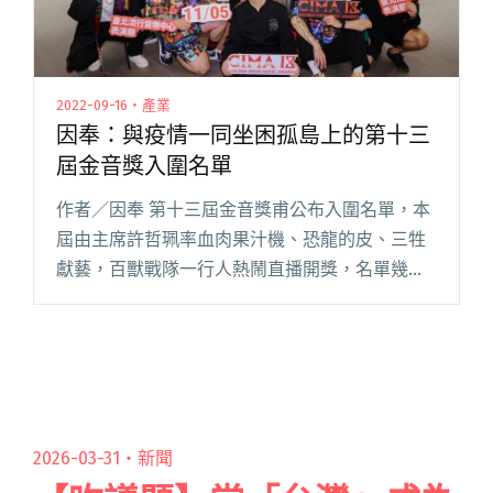
2022-09-16・產業
因奉：與疫情一同坐困孤島上的第十三
屆金音獎入圍名單
作者／因奉 第十三屆金音獎甫公布入圍名單，本
屆由主席許哲珮率血肉果汁機、恐龍的皮、三牲
獻藝，百獸戰隊一行人熱鬧直播開獎，名單幾家
歡樂幾家愁，引發各方討論。 說是各方討論，其
實僅有聲量零星幾搓，甚至稱不上戰火。金音獎
似乎與疫情一同，以中陰身之閱讀全文 "因奉：
與疫情一同坐困孤島上的第十三屆金音獎入圍名
單"
2026-03-31・
新聞