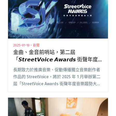
2025-01-10・新聞
金曲、金音前哨站，第二屆
「𝙎𝙩𝙧𝙚𝙚𝙩𝙑𝙤𝙞𝙘𝙚 𝘼𝙬𝙖𝙧𝙙𝙨 街聲年度
音樂趨勢大獎」公布全名單
長期致力於推廣音樂、促動傳播獨立音樂創作者
作品的 StreetVoice，將於 2025 年 1 月舉辦第二
屆「StreetVoice Awards 街聲年度音樂趨勢大
獎」。 街聲音樂獎首屆起步於 2024 年，由「掌
聲鼓勵」延伸音樂獎概念閱讀全文 "金曲、金音
前哨站，第二屆「𝙎𝙩𝙧𝙚𝙚𝙩𝙑𝙤𝙞𝙘𝙚 𝘼𝙬𝙖𝙧𝙙𝙨 街聲
年度音樂趨勢大獎」公布全名單"