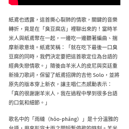
紙鳶也透露，這首撕心裂肺的情歌，關鍵的音樂
轉折，竟是在「臭豆腐店」裡聊出來的！當時羊
米人與紙鳶聚在一起，一邊吃一邊聽著編曲、揣
摩新歌意境。紙鳶笑稱：「就在吃下最後一口臭
豆腐的同時，我們決定要把這首歌定位為台語的
經典失戀情歌。」隨後由羊米人的皮尼與奕廷重
新操刀歌詞，保留了紙鳶招牌的吉他 Solo，並將
原先的版本穿上新衣，讓主唱仁杰感動表示：
「真的很謝謝羊米人，我在過程中學到很多台語
的口氣和細節。」
歌名中的「雨縫（hōo-phāng）」是十分溫雅的
台語，用來形容大雨之間短暫停歇的時刻。羊米