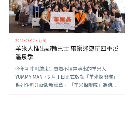
2026-03-12・新聞
羊米人推出郵輪巴士 帶樂迷遊玩四重溪
溫泉季
今年初才剛結束宜蘭場不插電演出的羊米人
YUMMY MAN，3 月 1 日正式啟動「羊米探險隊」
系列企劃升級版新篇章。 「羊米探險隊」為結合
美食及音樂的互動企劃，帶領粉絲走訪各地品嚐
在地特色美食，並透過近距離互動拉近樂團與聽
眾之間的距離。過閱讀全文 "羊米人推出郵輪巴
士 帶樂迷遊玩四重溪溫泉季"