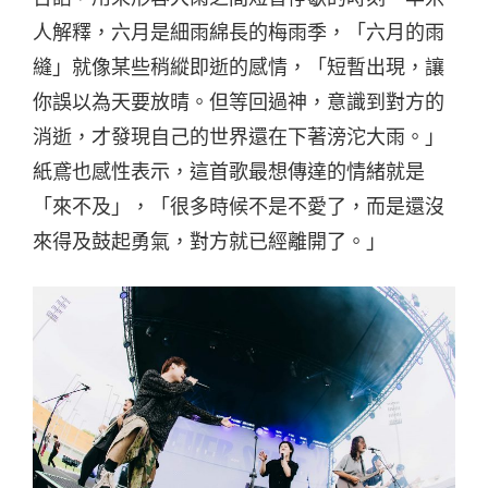
人解釋，六月是細雨綿長的梅雨季，「六月的雨
縫」就像某些稍縱即逝的感情，「短暫出現，讓
你誤以為天要放晴。但等回過神，意識到對方的
消逝，才發現自己的世界還在下著滂沱大雨。」
紙鳶也感性表示，這首歌最想傳達的情緒就是
「來不及」，「很多時候不是不愛了，而是還沒
來得及鼓起勇氣，對方就已經離開了。」