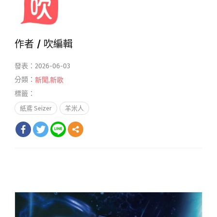
作者 /
吹編輯
發表：2026-06-03
分類：
新聞
,
新歌
標籤：
紙鳶 Seizer
羊米人