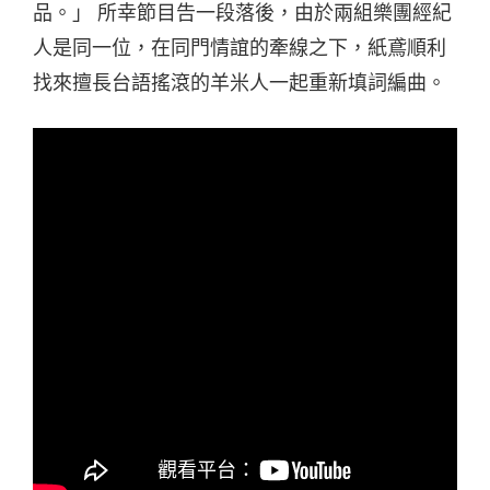
品。」 所幸節目告一段落後，由於兩組樂團經紀
人是同一位，在同門情誼的牽線之下，紙鳶順利
找來擅長台語搖滾的羊米人一起重新填詞編曲。