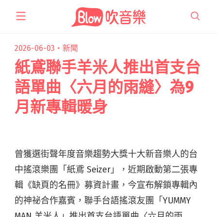
跳
至
主
要
2026-06-03・
新聞
內
紙鳶聯手羊米人推出首支台
容
語單曲〈六月的雨縫〉為9
月新專輯暖身
曾獲選街聲年度音樂趨勢大獎十大新音樂人的台
中搖滾樂團「紙鳶 Seizer」，近期啟動第二張專
輯《缺頁的名冊》募資計畫，今宣布解鎖專輯內
的神祕合作嘉賓，聯手台語搖滾友團「YUMMY
MAN 羊米人」推出首支台語單曲〈六月的雨