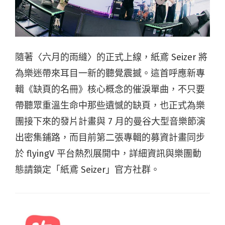
隨著〈六月的雨縫〉的正式上線，紙鳶 Seizer 將
為樂迷帶來耳目一新的聽覺震撼。這首呼應新專
輯《缺頁的名冊》核心概念的催淚單曲，不只要
帶聽眾重溫生命中那些遺憾的缺頁，也正式為樂
團接下來的發片計畫與 7 月的曼谷大型音樂節演
出密集鋪路，而目前第二張專輯的募資計畫同步
於 flyingV 平台熱烈展開中，詳細資訊與樂團動
態請鎖定「紙鳶 Seizer」官方社群。