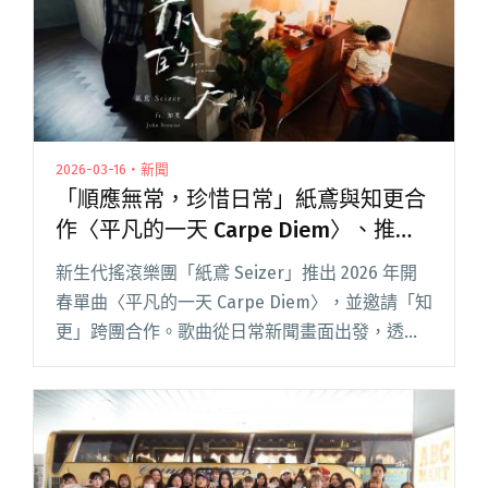
2026-03-16・新聞
「順應無常，珍惜日常」紙鳶與知更合
作〈平凡的一天 Carpe Diem〉、推出
樂團首支MV
新生代搖滾樂團「紙鳶 Seizer」推出 2026 年開
春單曲〈平凡的一天 Carpe Diem〉，並邀請「知
更」跨團合作。歌曲從日常新聞畫面出發，透過
音樂反思「平凡」的真正意義。主唱仁杰分享創
作靈感：「有一天突然意識到——悲劇的發生，
在局閱讀全文 "「順應無常，珍惜日常」紙鳶與
知更合作〈平凡的一天 Carpe Diem〉、推出樂團
首支MV"