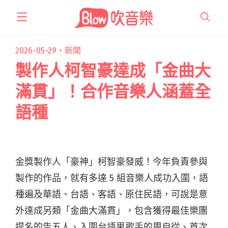
跳
至
主
要
2026-05-29・
新聞
內
製作人柯智豪達成「金曲大
容
滿貫」！合作音樂人涵蓋全
語種
金獎製作人「豪神」柯智豪發威！今年負責參與
製作的作品，就有多達 5 組音樂人成功入圍，語
種遍及華語、台語、客語、原住民語，可說是意
外達成另類「金曲大滿貫」，包含獲得最佳樂團
提名的告五人、入圍台語男歌手的周自從、首次