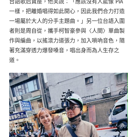
台語歌后寶座，他笑說：「應該沒有人能像 PiA
一樣，把離婚唱得如此開心，因此我們合力打造
一場屬於大人的分手主題曲。」另一位台語入圍
者則是周自從，攜手柯智豪參與〈人間〉單曲製
作與編曲，以搖滾力道張力，加入嗩吶音色，隨
著充滿穿透力爆發嗓音，唱出身而為人生存之
道。