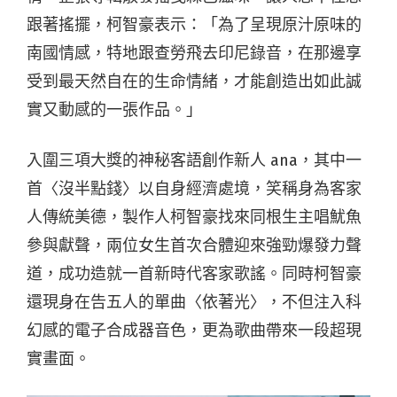
跟著搖擺，柯智豪表示：「為了呈現原汁原味的
南國情感，特地跟查勞飛去印尼錄音，在那邊享
受到最天然自在的生命情緒，才能創造出如此誠
實又動感的一張作品。」
入圍三項大獎的神秘客語創作新人 ana，其中一
首〈沒半點錢〉以自身經濟處境，笑稱身為客家
人傳統美德，製作人柯智豪找來同根生主唱魷魚
參與獻聲，兩位女生首次合體迎來強勁爆發力聲
道，成功造就一首新時代客家歌謠。同時柯智豪
還現身在告五人的單曲〈依著光〉，不但注入科
幻感的電子合成器音色，更為歌曲帶來一段超現
實畫面。