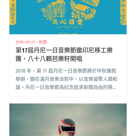
2018-09-21・新聞
第17屆丹尼一日音樂節邀印尼移工樂
團、八十八顆芭樂籽開唱
2018 年，第 17 屆丹尼一日音樂節將於中秋連假
舉辦，願在滿月音樂派對中，以音樂凝聚人類和
諧。丹尼一日音樂節為紀念追求新聞自由的華爾
街記者丹尼．波爾而誕生。丹尼．波爾過世後，
他的家人、親友自發性舉辦丹尼一日音樂節，至
今已在全世界 140閱讀全文 "第17屆丹尼一日音樂
節邀印尼移工樂團、八十八顆芭樂籽開唱"