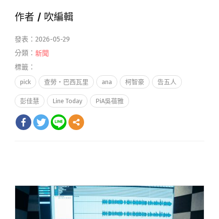
作者 /
吹編輯
發表：2026-05-29
分類：
新聞
標籤：
pick
查勞・巴西瓦里
ana
柯智豪
告五人
彭佳慧
Line Today
PiA吳蓓雅