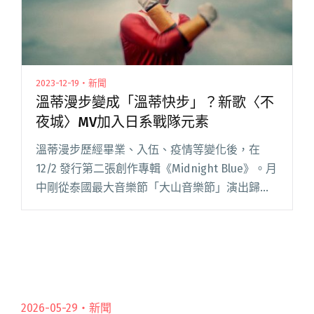
2023-12-19・新聞
溫蒂漫步變成「溫蒂快步」？新歌〈不
夜城〉MV加入日系戰隊元素
溫蒂漫步歷經畢業、入伍、疫情等變化後，在
12/2 發行第二張創作專輯《Midnight Blue》。月
中剛從泰國最大音樂節「大山音樂節」演出歸來
他們，同步釋出第三波主打歌〈不夜城〉MV，以
充滿速度感的節奏刻畫在夜裡奔馳的感受，讓歌
迷笑說溫閱讀全文 "溫蒂漫步變成「溫蒂快
步」？新歌〈不夜城〉MV加入日系戰隊元素"
2026-05-29・
新聞