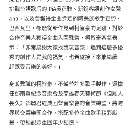
挑戰台語歌后的 PiA吳蓓雅、新銳客語創作女聲
ana，以及曾獲得金曲肯定的阿美族歌手查勞・
巴西瓦里，都能從新作見到柯智豪的足跡，對於
合作音樂人獲得金曲入圍殊榮，柯智豪客氣表
示：「非常感謝大家找我玩音樂，遇到這麼多優
秀的創作人是我的福氣，也希望接下來能繼續一
起感受音樂的美好。」
身兼數職的柯智豪，不僅替許多歌手製作，還擔
任鄧雨賢紀念音樂會及高雄春天藝術節《但願人
長久》鄧麗君經典回聲音樂會的音樂總監，將跨
界與交響樂團合作，搭配多位金曲歌手精彩獻
聲，帶領觀眾重回年少記憶。