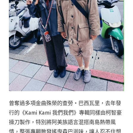
曾奪過多項金曲殊榮的查勞・巴西瓦里，去年發
行的《Kami Kami 我們我們》專輯同樣由柯智豪
操刀製作，特別將阿美族語言混搭南島熱帶風
情，整張專輯散發搖曳森巴滋味，讓人忍不住想