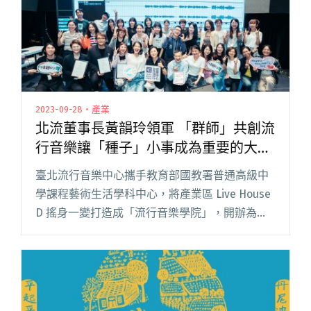
2023-09-28・產業
北流董事長黃韻玲領軍 「群師」共創流
行音樂讓「種子」小事成為重要的大
事！
臺北流行音樂中心攜手教育部國教署普通高級中
學課程藝術生活學科中心，將產業區 Live House
D 搖身一變打造成「流行音樂學院」，開辦為期
兩天一夜的種子教師實戰營隊。在這期集訓中，
北流董事長黃韻玲猶如鄧不利多校長，以溫毅睿
智的大家長之姿閱讀全文 "北流董事長黃韻玲領
軍 「群師」共創流行音樂讓「種子」小事成為重
要的大事！"