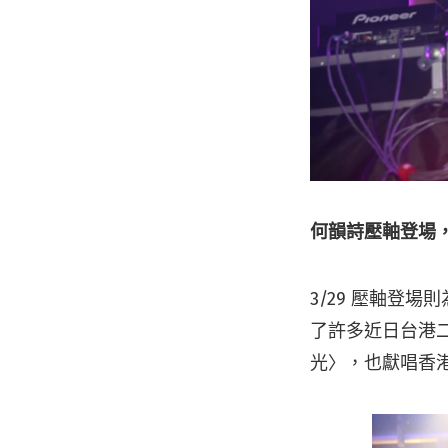
何韻詩壓軸登場
3/29 壓軸登
了許多近日台港二
光〉，也獻唱香