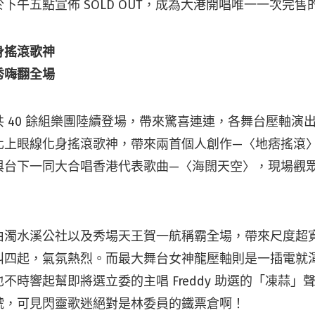
下午五點宣佈 SOLD OUT，成為大港開唱唯一一次完售
身搖滾歌神
秀嗨翻全場
 40 餘組樂團陸續登場，帶來驚喜連連，各舞台壓軸演
化上眼線化身搖滾歌神，帶來兩首個人創作—〈地痞搖滾
與台下一同大合唱香港代表歌曲—〈海闊天空〉，現場觀
由濁水溪公社以及秀場天王賀一航稱霸全場，帶來尺度超
叫四起，氣氛熱烈。而最大舞台女神龍壓軸則是一插電就
不時響起幫即將選立委的主唱 Freddy 助選的「凍蒜」
號，可見閃靈歌迷絕對是林委員的鐵票倉啊！