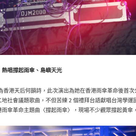
，熱唱撐起雨傘、島嶼天光
場則為香港天后何韻詩，此次演出為她在香港雨傘革命後首
地社會議題歌曲，不但苦練 2 個禮拜台語獻唱台灣學運
港雨傘革命主題曲〈撐起雨傘〉，現場不少觀眾撐起黃傘