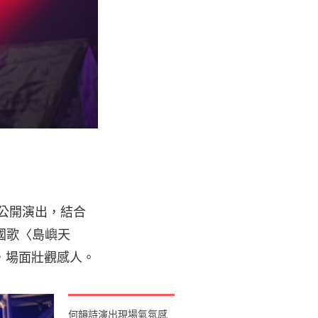
次公開演出，結合
國歌〈島嶼天
，場面壯觀感人。
何韻詩演出現場氣氛感