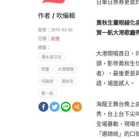
日單日票券更是於
作者 /
吹編輯
黃秋生畫眼線化
發表：2015-03-30
賀一航大港歌廳
分類：
新聞
標籤：
大港開唱首日，共
濁水溪公社
頭，影帝黃秋生
閃靈
大港開唱
者〉，最後更是
何韻詩
黃秋生
語，場面感人。
賀一航
海龍王舞台晚上
秀，台上台下尖
全場暴動，現場也
「選總統」的口