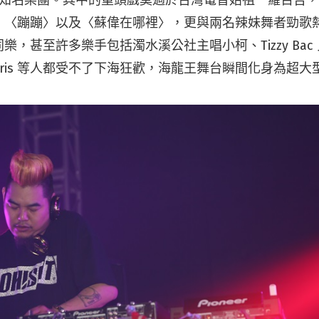
：〈蹦蹦〉以及〈蘇偉在哪裡〉，更與兩名辣妹舞者勁歌
樂，甚至許多樂手包括濁水溪公社主唱小柯、Tizzy Bac
、Doris 等人都受不了下海狂歡，海龍王舞台瞬間化身為超