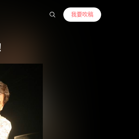
我要吹稿
！