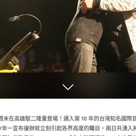
唱本週末在高雄駁二隆重登場！邁入第 10 年的台灣知名國
年一宣布復辦就立刻引起各界高度的矚目。兩日共湧入將近