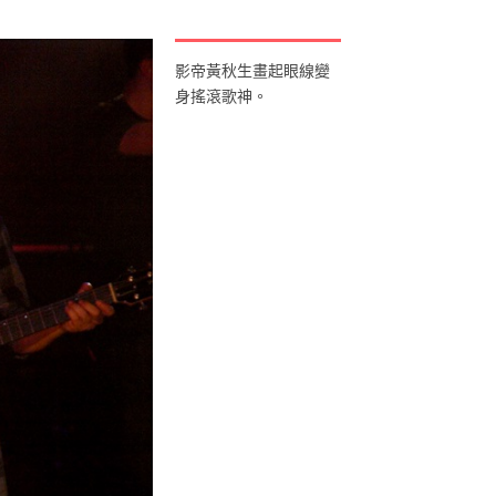
影帝黃秋生畫起眼線變
身搖滾歌神。