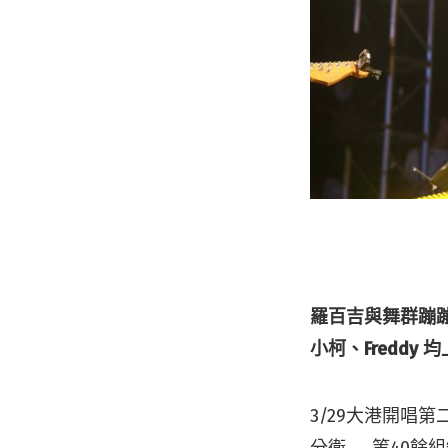
羅百吉與舞群蹦
小柯、Fredd
3/29大港開唱
分衛……等40