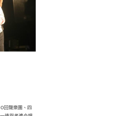
HO回聲樂團、四
，一連與老婆合唱