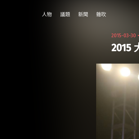
跳
至
人物
議題
新聞
雜吹
主
要
2015-03-30
內
201
容