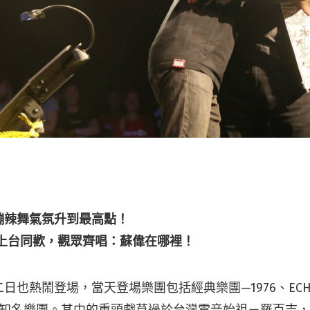
蹦辣舞氣氛升到最高點！
y 均上台同歡，觀眾齊唱：蘇偉在哪裡！
第二日也熱鬧登場，當天登場樂團包括經典樂團—1976、EC
餘組知名樂團。其中的重頭戲莫過於台灣電音始祖－羅百吉