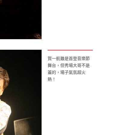
賀一航雖是首登音樂節
舞台，但秀場大哥不是
蓋的，場子氣氛超火
熱！