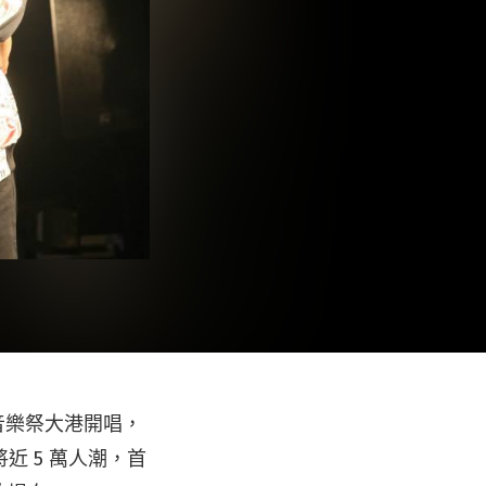
際音樂祭大港開唱，
 5 萬人潮，首