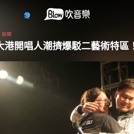
・
新聞
5 大港開唱人潮擠爆駁二藝術特區