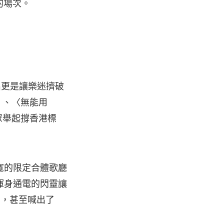
的場次。
出更是讓樂迷擠破
〉、〈無能用
眾舉起撐香港標
寬的限定合體歌廳
渾身通電的閃靈讓
聲，甚至喊出了