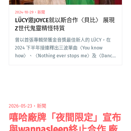
2024-10-29・新聞
LÜCY邀JOYCE就以斯合作〈貝比〉 展現
Z世代鬼靈精怪特質
曾以首張專輯榮獲金音獎最佳新人的 LÜCY，在
2024 下半年接連釋出三波單曲〈You know
how〉、〈Nothing ever stops me〉及〈Dance
on the Shoreline〉後，於 10 月 22 日發行第二
閱讀全文 "LÜCY邀JOYCE就以斯合作〈貝比〉 展
現Z世代鬼靈精怪特質"
2026-05-23・
新聞
嘻哈廠牌「夜間限定」宣布
與wannasleep終止合作 廠