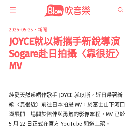
跳
至
主
要
2026-05-25・
新聞
內
JOYCE就以斯攜手新銳導演
容
Sogare赴日拍攝〈靠很近〉
MV
純愛天然系唱作歌手 JOYCE 就以斯，近日帶著新
歌〈靠很近〉前往日本拍攝 MV，於富士山下河口
湖展開一場關於陪伴與勇氣的影像旅程，MV 已於
5 月 22 日正式在官方 YouTube 頻道上架。