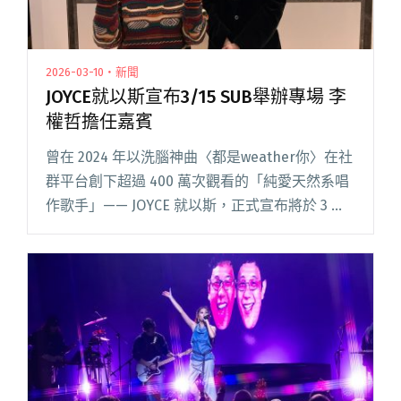
2026-03-10・新聞
JOYCE就以斯宣布3/15 SUB舉辦專場 李
權哲擔任嘉賓
曾在 2024 年以洗腦神曲〈都是weather你〉在社
群平台創下超過 400 萬次觀看的「純愛天然系唱
作歌手」—— JOYCE 就以斯，正式宣布將於 3 月
15 日在 SUB LIVE 舉行個人首張創作專輯《才華
換桃花 Talent F閱讀全文 "JOYCE就以斯宣布3/15
SUB舉辦專場 李權哲擔任嘉賓"