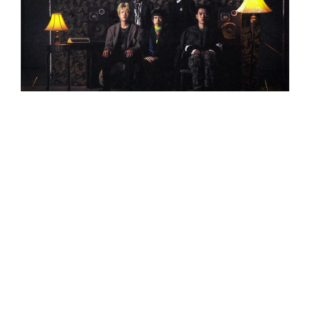
在刊載的第一份聲明中，夜間限定與藝人
wannasleep 共同署名指出，雙方因「發展方向
與未來願景不同」，即日起正式終止經紀合約關
係。廠牌官方強調，為免外界疑義特此說明，並
衷心感謝過去合作期間彼此的付出，同時祝福
wannasleep 在往後的發展上一切順利。