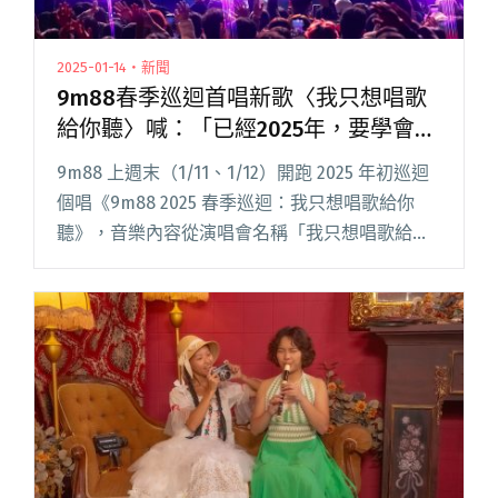
2025-01-14・新聞
9m88春季巡迴首唱新歌〈我只想唱歌
給你聽〉喊：「已經2025年，要學會放
過自己！」
9m88 上週末（1/11、1/12）開跑 2025 年初巡迴
個唱《9m88 2025 春季巡迴：我只想唱歌給你
聽》，音樂內容從演唱會名稱「我只想唱歌給你
聽」延伸，將私密心情手札融入 22 首歌單中，包
括過去一年累積的新合作歌曲。她不僅首唱閱讀
全文 "9m88春季巡迴首唱新歌〈我只想唱歌給你
聽〉喊：「已經2025年，要學會放過自己！」"