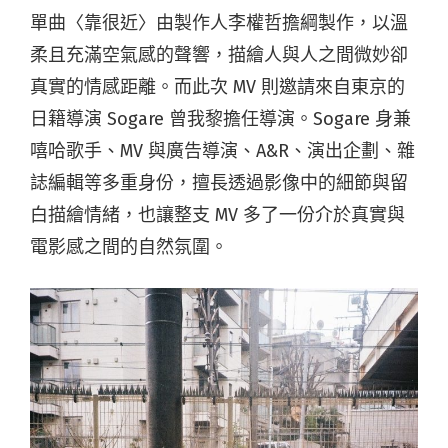
單曲〈靠很近〉由製作人李權哲擔綱製作，以溫
柔且充滿空氣感的聲響，描繪人與人之間微妙卻
真實的情感距離。而此次 MV 則邀請來自東京的
日籍導演 Sogare 曾我黎擔任導演。Sogare 身兼
嘻哈歌手、MV 與廣告導演、A&R、演出企劃、雜
誌編輯等多重身份，擅長透過影像中的細節與留
白描繪情緒，也讓整支 MV 多了一份介於真實與
電影感之間的自然氛圍。