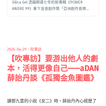
Silica Gel 憑藉睽違七年的新專輯《POWER
ANDRE 99》拿下金音創作獎「亞洲創作音樂
獎」，卻因行程安排未能親領。今年，他們帶著
親自撰寫的頒獎詞，首次參與第 16 閱讀全文
"【吹專訪】不管怎樣我們總會以某種⽅式相聚
——Silica Gel：能來台灣參加金音頒獎典禮，對
我們來說是非常榮耀的時刻。"
2026-04-29・
吹專訪
【吹專訪】要游出他人的劇
本，活得更像自己——aDAN
薛詒丹談《孤獨金魚圖鑑》
讀鄧九雲的小說《女二》時，薛詒丹內心經歷了