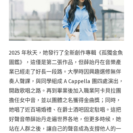
2025 年秋天，她發行了全新創作專輯《孤獨金魚
圖鑑》，這僅是第二張作品，但薛詒丹在音樂產
業已經走了好長一段路。大學時因興趣選修
無伴
奏人聲課
，與同學組成 A Cappella 團四處演出，
開啟歌唱之路。再到畢業後加入
職業阿卡貝拉團
擔任女中音，並以團體之名獲得金曲獎；同時，
她唱了近百場婚禮、在爵士酒吧固定駐唱。這把
好聲音帶薛詒丹走遍世界各地，但更多時候，她
站在人群之後，讓自己的聲音成為支撐他人的一