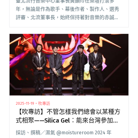
臺北流行音樂中心董事長黃韻玲在樂壇打滾多
年，無論是作為歌手、幕後作者、製作人、選秀
評審、北流董事長，始終保持著對音樂的赤誠之
心，身在音樂之中和世界對話。 從寫歌的人變成
北流董事長，今年是她就任第四年，市長換了，
總統換了，她還在。歷經疫情與許閱讀全文
"【吹專訪】北流董事長黃韻玲：李宗盛告訴我，
你要把北流當成是一扇面對世界的窗。"
2025-11-19・吹專訪
【吹專訪】不管怎樣我們總會以某種⽅
式相聚——Silica Gel：能來台灣參加金
音頒獎典禮，對我們來說是非常榮耀的
採訪、撰稿／濕氣 @moistureroom 2024 年
時刻。