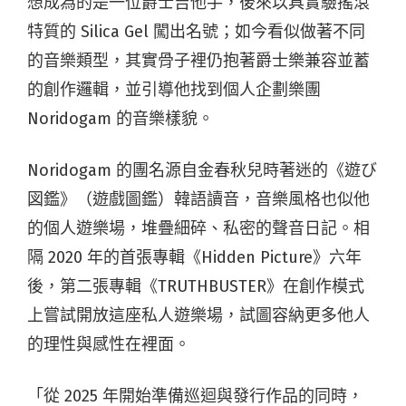
想成為的是一位爵士吉他手，後來以具實驗搖滾
特質的 Silica Gel 闖出名號；如今看似做著不同
的音樂類型，其實骨子裡仍抱著爵士樂兼容並蓄
的創作邏輯，並引導他找到個人企劃樂團
Noridogam 的音樂樣貌。
Noridogam 的團名源自金春秋兒時著迷的《遊び
図鑑》（遊戲圖鑑）韓語讀音，音樂風格也似他
的個人遊樂場，堆疊細碎、私密的聲音日記。相
隔 2020 年的首張專輯《Hidden Picture》六年
後，第二張專輯《TRUTHBUSTER》在創作模式
上嘗試開放這座私人遊樂場，試圖容納更多他人
的理性與感性在裡面。
「從 2025 年開始準備巡迴與發行作品的同時，