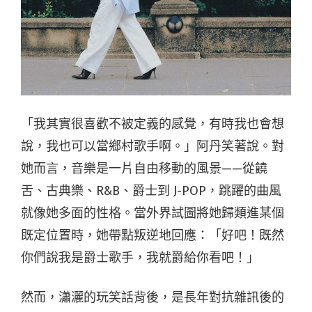
「我其實很喜歡不被定義的感覺，有時我也會想
說，我也可以當鄉村歌手啊。」阿丹笑著說。對
她而言，音樂是一片自由移動的風景——從饒
舌、古典樂、R&B、爵士到 J-POP，跳躍的曲風
就像她多面的性格。當外界試圖將她歸類進某個
既定位置時，她帶點叛逆地回應：「好吧！既然
你們說我是爵士歌手，我就爵給你看吧！」
然而，瀟灑的玩笑話背後，是長年對抗雜訊後的