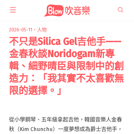
跳
至
主
要
2026-05-11・
人物
內
不只是Silica Gel吉他手——
容
金春秋談Noridogam新專
輯、細野晴臣與限制中的創
造力：「我其實不太喜歡無
限的選擇。」
從小學鋼琴、五年級拿起吉他，韓國音樂人金春
秋（Kim Chunchu）一度夢想成為爵士吉他手，