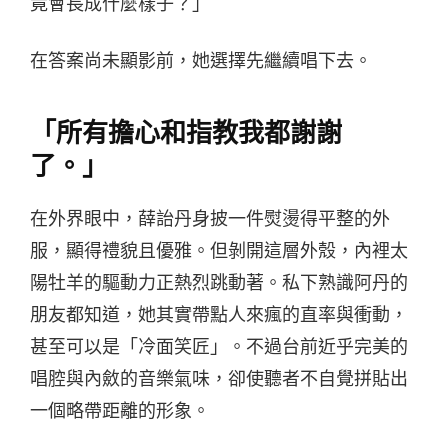
竟會長成什麼樣子？」
在答案尚未顯影前，她選擇先繼續唱下去。
「所有擔心和指教我都謝謝
了。」
在外界眼中，薛詒丹身披一件熨燙得平整的外
服，顯得禮貌且優雅。但剝開這層外殼，內裡太
陽牡羊的驅動力正熱烈跳動著。私下熟識阿丹的
朋友都知道，她其實帶點人來瘋的直率與衝動，
甚至可以是「冷面笑匠」。不過台前近乎完美的
唱腔與內斂的音樂氣味，卻使聽者不自覺拼貼出
一個略帶距離的形象。