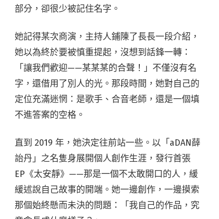
部分，卻很少被記住名字。
她記得某次商演，主持人鋪陳了長長一段介紹，
她以為終於要被慎重提起，沒想到話鋒一轉：
「讓我們歡迎——某某某的合聲！」不僅沒有名
字，還借用了別人的光。那段時間，她對自己的
定位充滿迷惘：是歌手、合音老師，還是一個填
不進答案的空格。
直到 2019 年，她決定往前站一些。以「aDAN薛
詒丹」之名隻身展開個人創作生涯，發行首張
EP《太安靜》——那是一個不太敢開口的人，緩
緩述說自己故事的開端。她一邊創作，一邊摸索
那個始終懸而未決的問題：「我自己的作品，究