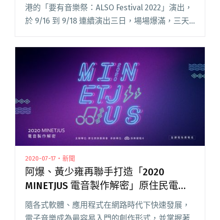
港的「要有音樂祭：ALSO Festival 2022」演出，
於 9/16 到 9/18 連續演出三日，場場爆滿，三天
門票全數售完。 擔任演出嘉賓的禁藥王栗子，前
兩日嗨唱現場，讓台下近千位歌閱讀全文 "受邀
赴香港演出「要有音樂祭」 禁藥王與栗子連三天
擔任壓軸歌手"
2020-07-17・新聞
阿爆、黃少雍再聯手打造「2020
MINETJUS 電⾳製作解密」原住民電音
課程
隨各式軟體、應用程式在網路時代下快速發展，
電子音樂成為最容易入門的創作形式，並掌握著