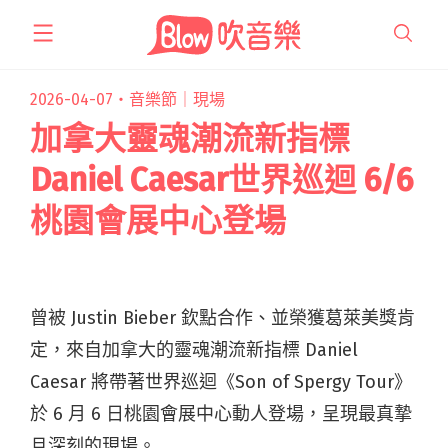
跳
至
主
要
2026-04-07・
音樂節｜現場
內
加拿大靈魂潮流新指標
容
Daniel Caesar世界巡迴 6/6
桃園會展中心登場
曾被 Justin Bieber 欽點合作、並榮獲葛萊美獎肯
定，來自加拿大的靈魂潮流新指標 Daniel
Caesar 將帶著世界巡迴《Son of Spergy Tour》
於 6 月 6 日桃園會展中心動人登場，呈現最真摯
且深刻的現場。