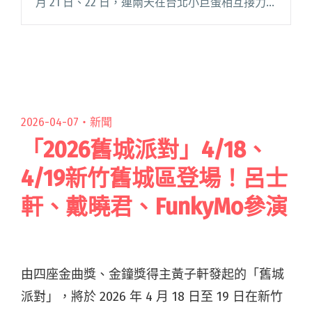
月 21 日、22 日，連兩天在台北小巨蛋相互接力
開唱。 演出陣容包括楊乃文、盧廣仲、魏如萱、
滅火器樂團、韋禮安、Tizzy 閱讀全文 "出來面對
音樂節邀請20組嘉賓 5/21台北小巨蛋登場"
2026-04-07・
新聞
「2026舊城派對」4/18、
4/19新竹舊城區登場！呂士
軒、戴曉君、FunkyMo參演
由四座金曲獎、金鐘獎得主黃子軒發起的「舊城
派對」，將於 2026 年 4 月 18 日至 19 日在新竹