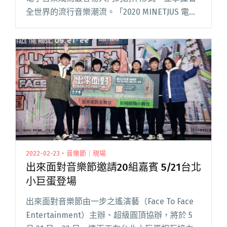
全世界的流行音樂潮流。「2020 MINETJUS 電⾳
製作解密」由派樂黛唱片承辦，以《kinakaian
母親的舌頭》甫入圍本屆八項金曲獎的製作團隊
——音閱讀全文 "阿爆、黃少雍再聯手打造「2020
MINETJUS 電⾳製作解密」原住民電音課程"
2022-02-23・音樂節｜現場
出來面對音樂節邀請20組嘉賓 5/21台北
小巨蛋登場
出來面對音樂節由一步之遙演藝（Face To Face
Entertainment）主辦、超級圓頂協辦，將於 5