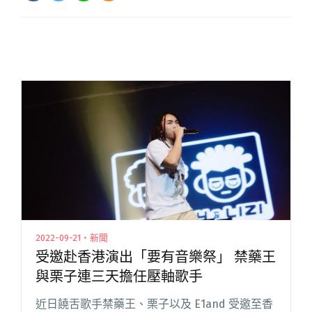
2022-09-21・新聞
受邀赴香港演出「要有音樂祭」 禁藥王
與栗子連三天擔任壓軸歌手
近日饒舌歌手禁藥王、栗子以及 E1and 受邀至香