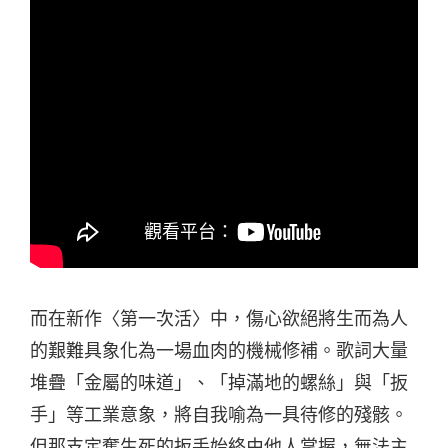
而在新作〈第一次活〉中，傷心欲絕將生而為人
的艱難具象化為一場血肉的機械修補。歌詞大量
堆疊「金屬的味道」、「掉滿地的螺絲」與「扳
手」等工業意象，將自我喻為一具待修的殘骸。
但那支定奪生死的扳手始終由他人掌握，無法主