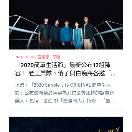
2020-10-26・音樂節｜現場
「2020簡單生活節」最新公布12組陣
容！ 老王樂隊、傻子與白痴將各邀「神
秘嘉賓」共演
上週，「2020 Simple Life ORIGINAL 簡單生活
節」公布最新精彩陣容為九位金獎加持的話題音
樂人，包括：金曲 31「最佳新人」持修、「最佳
作曲人」余佩真、「最佳演唱組合」Chick en
Chicks，以及入圍過金曲的告五閱讀全文
"「2020簡單生活節」最新公布12組陣容！ 老王