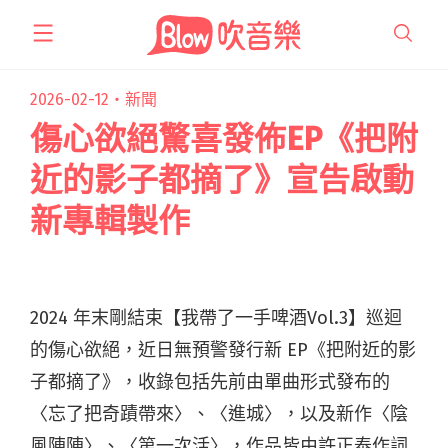
跳
至
主
要
2026-02-12・
新聞
內
傷心欲絕驚喜發佈EP《把附
容
近的影子都摘了》宣告啟動
新專輯製作
2024 年末剛結束
【我帶了一手啤酒Vol.3】巡迴
的傷心欲絕，近日無預警發行新
EP
《把附近的影
子都摘了》，收錄包括先前由單曲形式發布的
〈忘了把奇蹟帶來〉、〈進城〉，以及新作〈陰
風陣陣〉、〈第一次活〉，作品
皆由許正泰作詞