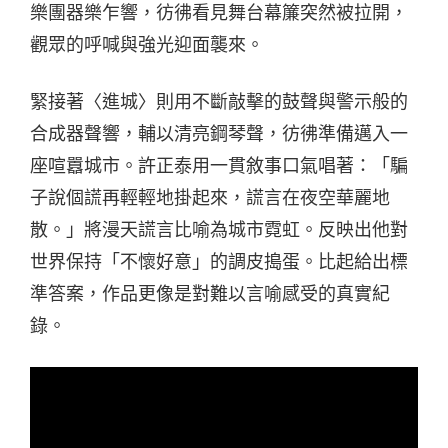
樂團器樂乍響，彷彿看見舞台幕簾突然被拉開，
觀眾的呼喊與強光迎面襲來。
緊接著〈進城〉則用不斷敲擊的鼓聲與警示般的
合成器聲響，輔以清亮鋼琴聲，彷彿準備邁入一
座喧囂城市。許正泰用一貫敘事口氣唱著：「騙
子說個謊再輕輕地掛起來，謊言在夜空華麗地
散。」將漫天謊言比喻為城市霓虹。反映出他對
世界保持「不懷好意」的調皮搗蛋。比起給出標
準答案，作品更像是對難以言喻感受的真實紀
錄。