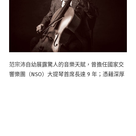
范宗沛自幼展露驚人的音樂天賦，曾擔任國家交
響樂團（NSO）大提琴首席長達 9 年；憑藉深厚
的古典音樂底蘊跨足影視配樂，以獨特的「范式
旋律」精準捕捉時代的靈魂，是台灣樂壇極少數
能同時獲得金馬獎、金曲獎、金鐘獎「三金」肯
定的全才音樂大師。
從 1995 年以《超級大國民》奪下金馬獎最佳電