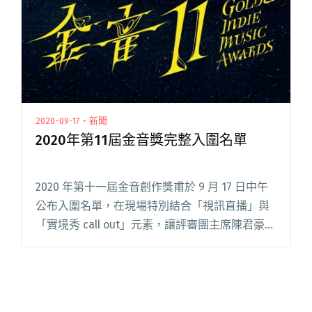
樂隊、傻子與白痴將各邀「神秘嘉賓」共演"
2020-09-17・新聞
2020年第11屆金音獎完整入圍名單
2020 年第十一屆金音創作獎甫於 9 月 17 日中午
公布入圍名單，在現場特別結合「視訊直播」與
「實境秀 call out」元素，讓評審團主席陳君豪、
主持人阿霈於錄音室內，分別與文化次部長彭俊
亨、北流董事長黃韻玲、曾獲金音獎肯定的呂士
軒與閱讀全文 "2020年第11屆金音獎完整入圍名
單"