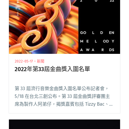
2022-05-17・新聞
2022年第33屆金曲獎入圍名單
第 33 屆流行音樂金曲獎入圍名單公布記者會，
5/18 在台北三創公布。第 33 屆金曲獎評審團主
席為製作人阿弟仔，揭獎嘉賓包括 Tizzy Bac、春
麵樂隊、雅維茉芮、朱海君、韋禮安。影視局長
徐宜君分享，本屆金曲獎在 20,721 件報名閱讀全
文 "2022年第33屆金曲獎入圍名單"