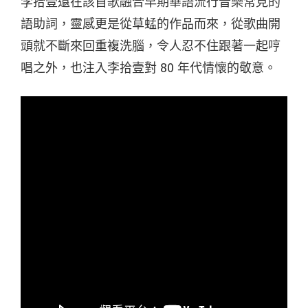
李拾壹還在該首歌融合早期華語流行音樂常見的
語助詞，靈感更是從草蜢的作品而來，從歌曲開
頭就不斷來回重複洗腦，令人忍不住跟著一起哼
唱之外，也注入李拾壹對 80 年代情懷的敬意。