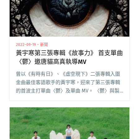
2022-09-19・新聞
黃宇寒第三張專輯《故事力》 首支單曲
〈鬱〉邀唐貓高真執導MV
曾以《有時有日》、《虛空現下》二張專輯入圍
金曲最佳客語歌手的黃宇寒，迎來了第三張專輯
的首波主打單曲〈鬱〉及單曲 MV。 〈鬱〉與製
作上的良師益友林易祺再度合作；MV 影像則攜手
來自樂團唐貓的成員之一、亦為專業影像導演創
作者的高真，一起打造高閱讀全文 "黃宇寒第三
張專輯《故事力》 首支單曲〈鬱〉邀唐貓高真執
導MV"