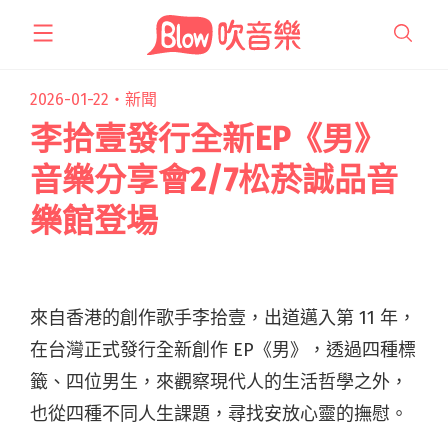
跳
至
主
要
2026-01-22・
新聞
內
李拾壹發行全新EP《男》
容
音樂分享會2/7松菸誠品音
樂館登場
來自香港的創作歌手李拾壹，出道邁入第 11 年，
在台灣正式發行全新創作 EP《男》，透過四種標
籤、四位男生，來觀察現代人的生活哲學之外，
也從四種不同人生課題，尋找安放心靈的撫慰。