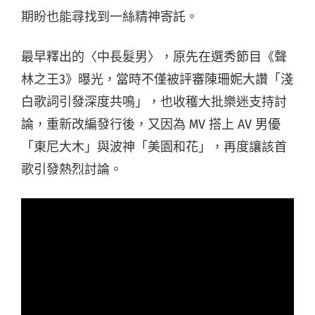
期盼也能尋找到一絲精神寄託。
最早釋出的〈中長髮男〉，原先在選秀節目《聲
林之王3》曝光，當時不僅被評審陳珊妮大讚「淺
白歌詞引發深度共鳴」，也收穫大批樂迷支持討
論，重新改編發行後，又因為 MV 搭上 AV 男優
「東尼大木」與波神「美園和花」，再度讓該首
歌引發熱烈討論。