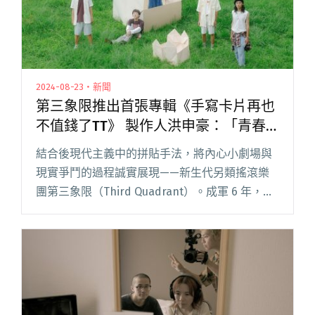
2024-08-23・新聞
第三象限推出首張專輯《手寫卡片再也
不值錢了TT》 製作人洪申豪：「青春
期彆扭集大成。」
結合後現代主義中的拼貼手法，將內心小劇場與
現實爭鬥的過程誠實展現——新生代另類搖滾樂
團第三象限（Third Quadrant）。成軍 6 年，推
出首張專輯《手寫卡片再也不值錢了TT》，由
VOOID 的靈魂人物洪申豪操刀製作，而他們也將
於 閱讀全文 "第三象限推出首張專輯《手寫卡片
再也不值錢了TT》 製作人洪申豪：「青春期彆扭
集大成。」"