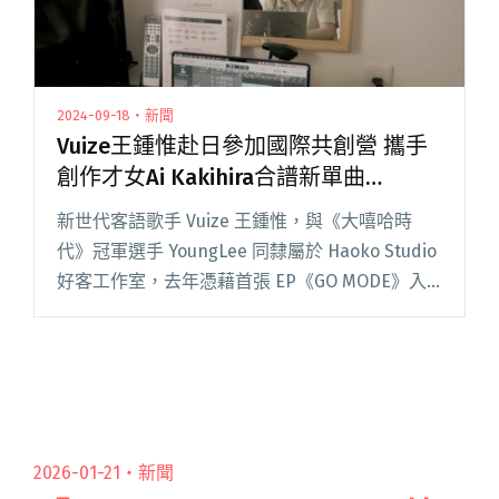
2024-09-18・新聞
Vuize王鍾惟赴日參加國際共創營 攜手
創作才女Ai Kakihira合譜新單曲
〈RHAN〉
新世代客語歌手 Vuize 王鍾惟，與《大嘻哈時
代》冠軍選手 YoungLee 同隸屬於 Haoko Studio
好客工作室，去年憑藉首張 EP《GO MODE》入
圍第 34 屆金曲獎最佳客語歌手，並受邀前往日本
福岡參加 Co-Write閱讀全文 "Vuize王鍾惟赴日參
加國際共創營 攜手創作才女Ai Kakihira合譜新單
曲〈RHAN〉"
2026-01-21・
新聞